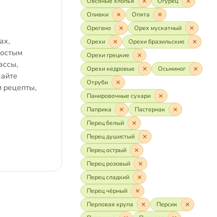
Овсяные хлопья
Огурец
Оливки
Опята
Орегано
Орех мускатный
ах,
Орехи
Орехи бразильские
ростым
Орехи грецкие
ассы,
Орехи кедровые
Осьминог
сайте
Отруби
и рецепты,
Панировочные сухари
Паприка
Пастернак
Перец белый
Перец душистый
Перец острый
Перец розовый
Перец сладкий
Перец чёрный
Перловая крупа
Персик