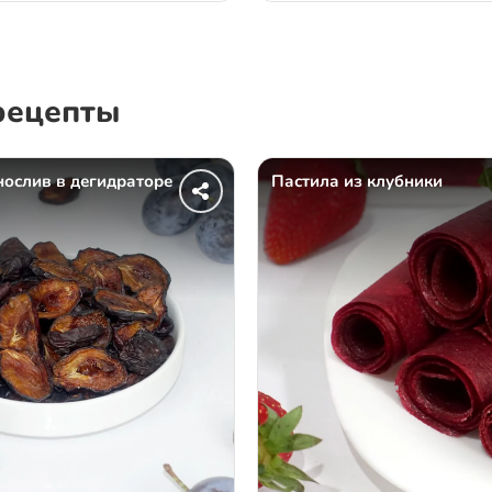
рецепты
ослив в дегидраторе
Пастила из клубники