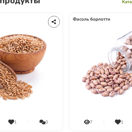
 продукты
Ката
Фасоль борлотти
1
0
7
1