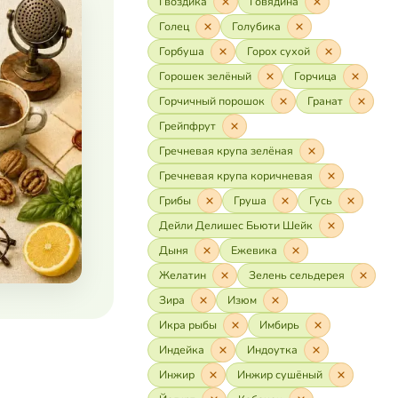
Гвоздика
Говядина
Голец
Голубика
Горбуша
Горох сухой
Горошек зелёный
Горчица
Горчичный порошок
Гранат
Грейпфрут
Гречневая крупа зелёная
Гречневая крупа коричневая
Грибы
Груша
Гусь
Дейли Делишес Бьюти Шейк
Дыня
Ежевика
Желатин
Зелень сельдерея
Зира
Изюм
Икра рыбы
Имбирь
Индейка
Индоутка
Инжир
Инжир сушёный