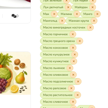
Лук зелёный
Лук порей
Лук репчатый
Майоран
Мак
Малина
Манго
0
16,8K
3,6K
0
Мангольд
Манная крупа
Масло виноградных косточек
Масло горчичное
Масло грецкого ореха
Масло кокосовое
Масло кукурузное
Масло кунжутное
Масло льняное
Масло оливковое
Масло подсолнечное
Масло рапсовое
Масло растительное
Масло сливочное