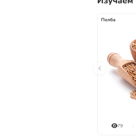
Изучаем
Полба
79