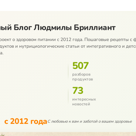
ый Блог Людмилы Бриллиант
роект о здоровом питании с 2012 года. Пошаговые рецепты с ф
дуктов и нутрициологические статьи от интегративного и детс
а.
507
разборов
продуктов
73
интересных
новостей
с 2012 года
С любовью к вам и заботой о вашем здоровье