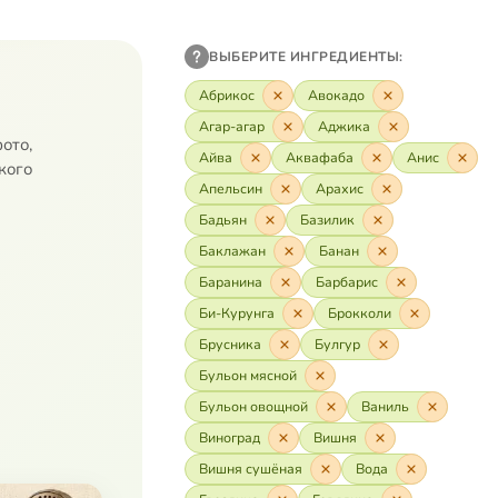
ВЫБЕРИТЕ ИНГРЕДИЕНТЫ:
Абрикос
Авокадо
Агар-агар
Аджика
ото,
Айва
Аквафаба
Анис
кого
Апельсин
Арахис
Бадьян
Базилик
Баклажан
Банан
Баранина
Барбарис
Би-Курунга
Брокколи
Брусника
Булгур
Бульон мясной
Бульон овощной
Ваниль
Виноград
Вишня
Вишня сушёная
Вода