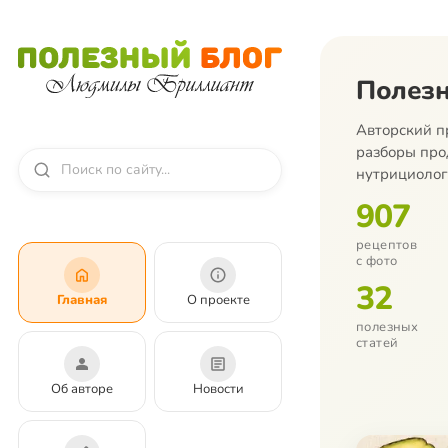
Полезн
Авторский п
разборы про
нутрициолог
907
рецептов
с фото
32
Главная
О проекте
полезных
статей
Об авторе
Новости