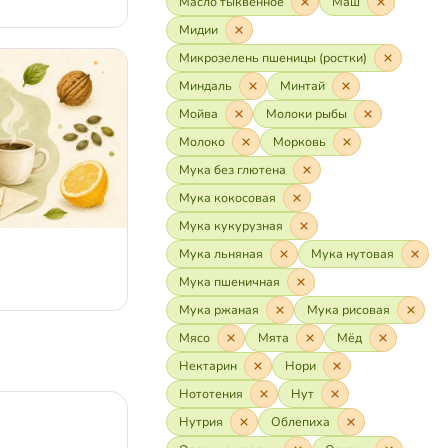
Масло тыквенное
Маш
Мидии
Микрозелень пшеницы (ростки)
Миндаль
Минтай
Мойва
Молоки рыбы
Молоко
Морковь
Мука без глютена
Мука кокосовая
Мука кукурузная
Мука льняная
Мука нутовая
Мука пшеничная
Мука ржаная
Мука рисовая
Мясо
Мята
Мёд
Нектарин
Нори
Нототения
Нут
Нутрия
Облепиха