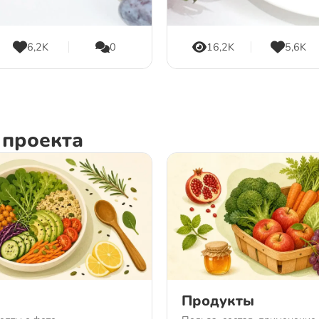
6,2K
0
16,2K
5,6K
 проекта
Продукты