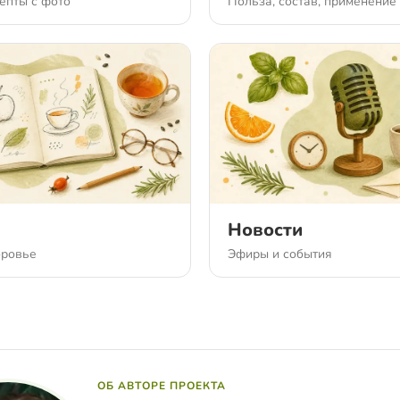
епты с фото
Польза, состав, применение
Новости
оровье
Эфиры и события
ОБ АВТОРЕ ПРОЕКТА