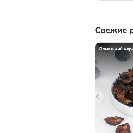
Подсластители
Напитки
Суперфуды и БАДы
Свежие 
Домашний черн