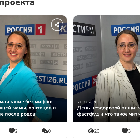
проекта
мливание без мифов:
21.07.2026
ящей мамы, лактация и
День нездоровой пищи: 
е после родов
фастфуд и что такое чит
2
0
20
3