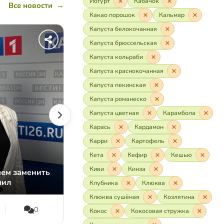
Йогурт
Кабачок
Все новости
→
Какао порошок
Кальмар
Капуста белокочанная
Капуста брюссельская
Капуста кольраби
Капуста краснокочанная
Капуста пекинская
Капуста романеско
Капуста цветная
Карамбола
Карась
Кардамон
Карри
Картофель
Кета
Кефир
Кешью
05.07.2026
Киви
Кинза
чем заменить
Что есть и пить в жару: лёгкий ужин
мил
электролиты и детокс-вода
Клубника
Клюква
Клюква сушёная
Козлятина
0
13
2
0
Кокос
Кокосовая стружка