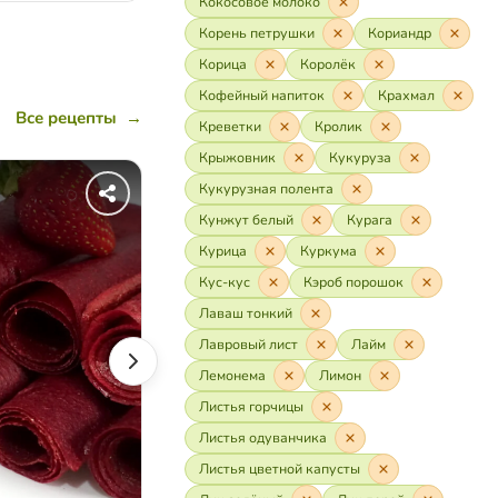
Кокосовое молоко
Корень петрушки
Кориандр
Корица
Королёк
Кофейный напиток
Крахмал
Все рецепты
→
Креветки
Кролик
Крыжовник
Кукуруза
Пастила из томатов
Кукурузная полента
Кунжут белый
Курага
Курица
Куркума
Кус-кус
Кэроб порошок
Лаваш тонкий
Лавровый лист
Лайм
Лемонема
Лимон
Листья горчицы
Листья одуванчика
Листья цветной капусты