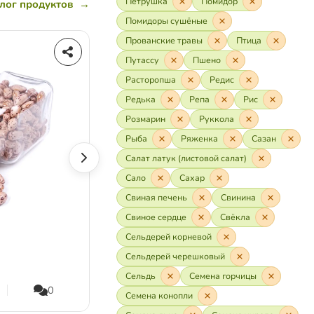
Петрушка
Помидор
лог продуктов
→
Помидоры сушёные
Прованские травы
Птица
Молоко
Путассу
Пшено
Расторопша
Редис
Редька
Репа
Рис
Розмарин
Руккола
Рыба
Ряженка
Сазан
Салат латук (листовой салат)
Сало
Сахар
Свиная печень
Свинина
Свиное сердце
Свёкла
Сельдерей корневой
Сельдерей черешковый
Сельдь
Семена горчицы
0
25,3K
3,0K
0
Семена конопли