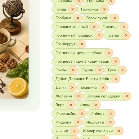
Гвоздика
Говядина
Голец
Голубика
Горбуша
Горох сухой
Горошек зелёный
Горчица
Горчичный порошок
Гранат
Грейпфрут
Гречневая крупа зелёная
Гречневая крупа коричневая
Грибы
Груша
Гусь
Дейли Делишес Бьюти Шейк
Дыня
Ежевика
Желатин
Зелень сельдерея
Зира
Изюм
Икра рыбы
Имбирь
Индейка
Индоутка
Инжир
Инжир сушёный