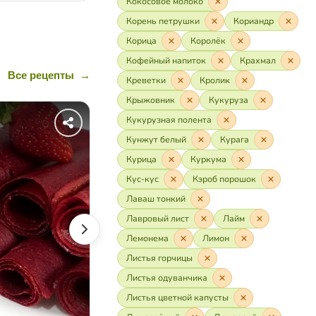
Кокосовое молоко
Корень петрушки
Кориандр
Корица
Королёк
Кофейный напиток
Крахмал
Все рецепты
→
Креветки
Кролик
Крыжовник
Кукуруза
Пастила из томатов
Кукурузная полента
Кунжут белый
Курага
Курица
Куркума
Кус-кус
Кэроб порошок
Лаваш тонкий
Лавровый лист
Лайм
Лемонема
Лимон
Листья горчицы
Листья одуванчика
Листья цветной капусты