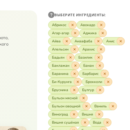
ВЫБЕРИТЕ ИНГРЕДИЕНТЫ:
Абрикос
Авокадо
Агар-агар
Аджика
ото,
Айва
Аквафаба
Анис
кого
Апельсин
Арахис
Бадьян
Базилик
Баклажан
Банан
Баранина
Барбарис
Би-Курунга
Брокколи
Брусника
Булгур
Бульон мясной
Бульон овощной
Ваниль
Виноград
Вишня
Вишня сушёная
Вода