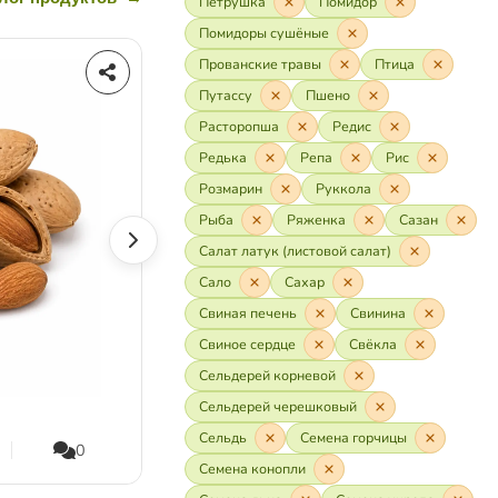
Петрушка
Помидор
Помидоры сушёные
Маскарпоне
Прованские травы
Птица
Путассу
Пшено
Расторопша
Редис
Редька
Репа
Рис
Розмарин
Руккола
Рыба
Ряженка
Сазан
Салат латук (листовой салат)
Сало
Сахар
Свиная печень
Свинина
Свиное сердце
Свёкла
Сельдерей корневой
Сельдерей черешковый
Сельдь
Семена горчицы
0
62
0
0
Семена конопли