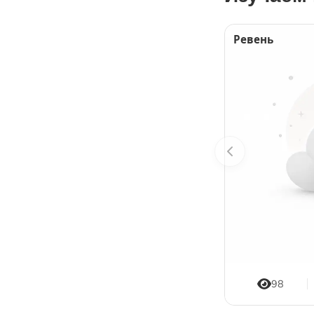
Ревень
98