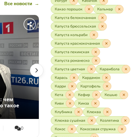
Йогурт
Кабачок
Все новости
→
Какао порошок
Кальмар
Капуста белокочанная
Капуста брюссельская
Капуста кольраби
Капуста краснокочанная
Капуста пекинская
Капуста романеско
Капуста цветная
Карамбола
Карась
Кардамон
Карри
Картофель
Кета
Кефир
Кешью
: чем
05.07.2026
Киви
Кинза
о такое
Что есть и пить в жару: лёгкий
ужин, электролиты и детокс-вод
Клубника
Клюква
Клюква сушёная
Козлятина
0
14
2
0
Кокос
Кокосовая стружка