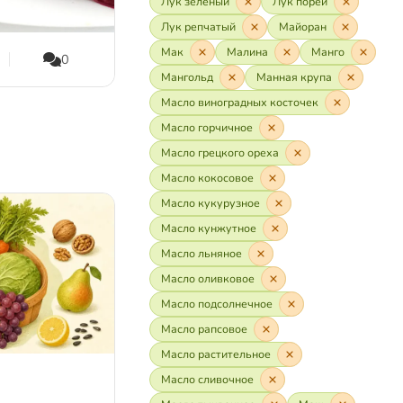
Лук зелёный
Лук порей
Лук репчатый
Майоран
Мак
Малина
Манго
0
16,8K
3,6K
0
Мангольд
Манная крупа
Масло виноградных косточек
Масло горчичное
Масло грецкого ореха
Масло кокосовое
Масло кукурузное
Масло кунжутное
Масло льняное
Масло оливковое
Масло подсолнечное
Масло рапсовое
Масло растительное
Масло сливочное