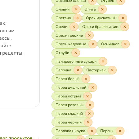
Овсяные хлопья
Огурец
Оливки
Опята
Орегано
Орех мускатный
ах,
Орехи
Орехи бразильские
ростым
Орехи грецкие
ассы,
Орехи кедровые
Осьминог
сайте
и рецепты,
Отруби
Панировочные сухари
Паприка
Пастернак
Перец белый
Перец душистый
Перец острый
Перец розовый
Перец сладкий
Перец чёрный
Перловая крупа
Персик
лог продуктов
→