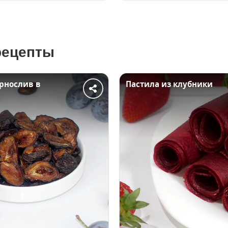
рецепты
рнослив в
Пастила из клубники