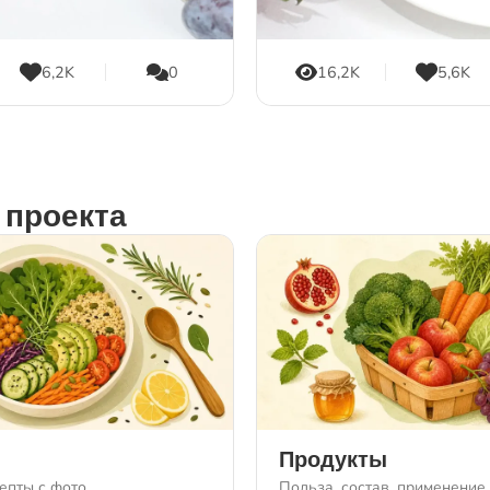
6,2K
0
16,2K
5,6K
 проекта
Продукты
епты с фото
Польза, состав, применение