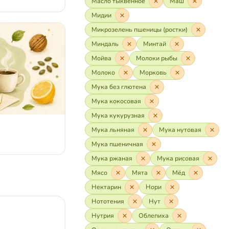
Масло тыквенное
Маш
Мидии
Микрозелень пшеницы (ростки)
Миндаль
Минтай
Мойва
Молоки рыбы
Молоко
Морковь
Мука без глютена
Мука кокосовая
Мука кукурузная
Мука льняная
Мука нутовая
Мука пшеничная
Мука ржаная
Мука рисовая
Мясо
Мята
Мёд
Нектарин
Нори
Нототения
Нут
Нутрия
Облепиха