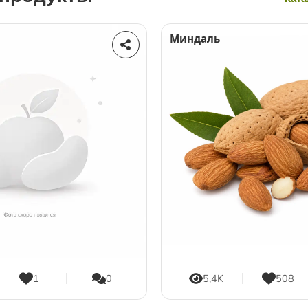
Миндаль
1
0
5,4K
508