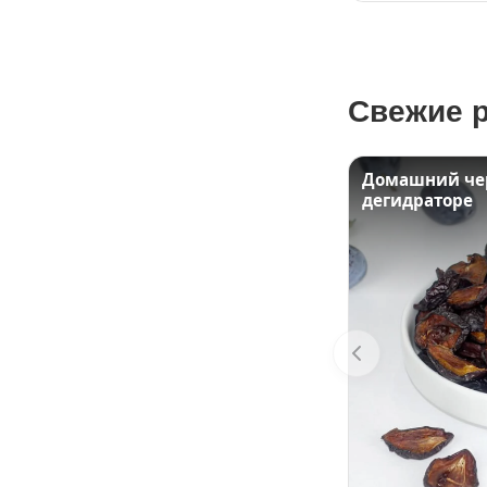
Подсластители
Напитки
Суперфуды и БАДы
Свежие 
Домашний че
дегидраторе