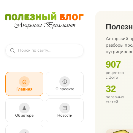
Полез
Авторский п
разборы про
нутрициолог
907
рецептов
с фото
32
Главная
О проекте
полезных
статей
Об авторе
Новости