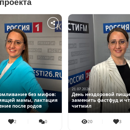
проекта
21.07.2026
армливание без мифов:
День нездоровой пищи
мящей мамы, лактация
заменить фастфуд и чт
ение после родов
читмил
2
0
20
3