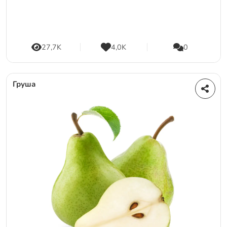
27,7K
4,0K
0
Груша