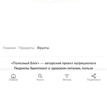
Главная
/
Продукты
/
Фрукты
«Полезный Блог» — авторский проект нутрициолога
Людмилы Бриллиант о здоровом питании, пользе
продуктов и проверенных рецептах.
Материалы сайта носят ознакомительный характер и не
Главная
Поиск
Фильтр
Поделиться
заменяют консультацию врача или профильного специалиста.
Отказ от ответственности
.
© 2012–2026 Полезный Блог. Все права защищены.