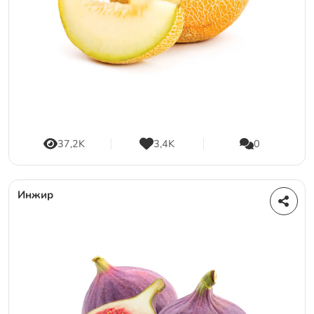
37,2K
3,4K
0
Инжир