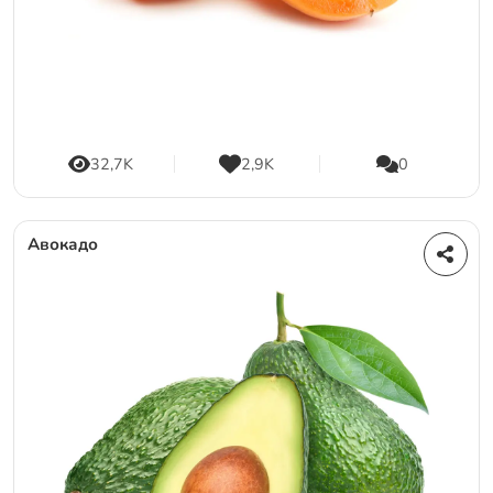
32,7K
2,9K
0
Авокадо