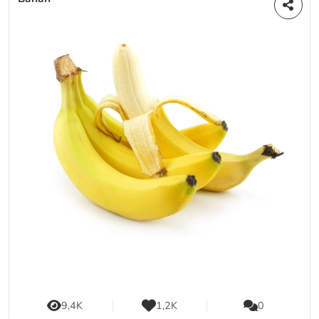
9,4K
1,2K
0