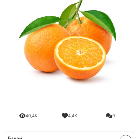
40,4K
4,4K
0
Банан