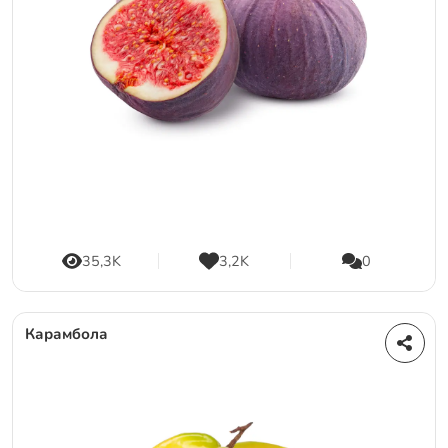
35,3K
3,2K
0
Карамбола