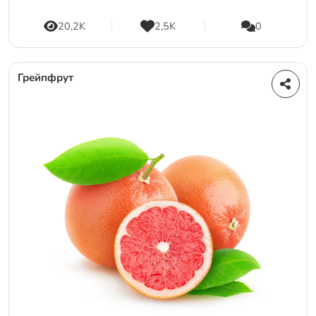
20,2K
2,5K
0
Грейпфрут