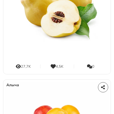
27,7K
4,5K
0
Алыча