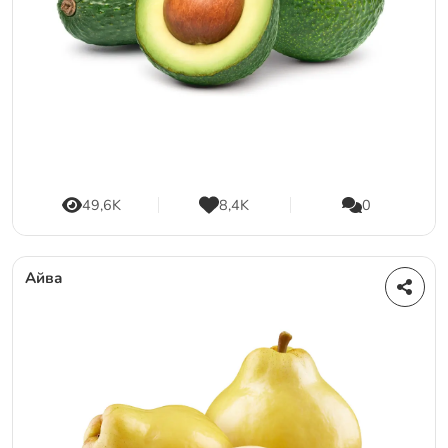
49,6K
8,4K
0
Айва