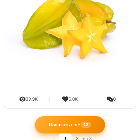
39,9K
5,8K
0
Показать ещё
12
из 3