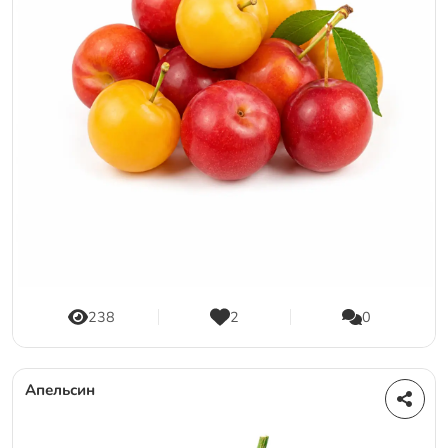
238
2
0
Апельсин