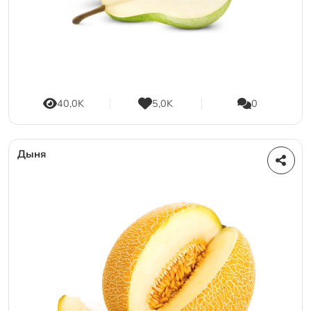
40,0K
5,0K
0
Дыня