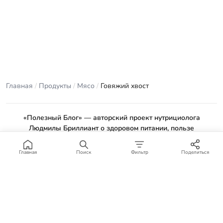
Главная
/
Продукты
/
Мясо
/
Говяжий хвост
«Полезный Блог» — авторский проект нутрициолога
Людмилы Бриллиант о здоровом питании, пользе
продуктов и проверенных рецептах.
Материалы сайта носят ознакомительный характер и не
Главная
Поиск
Фильтр
Поделиться
заменяют консультацию врача или профильного специалиста.
Отказ от ответственности
.
© 2012–2026 Полезный Блог. Все права защищены.