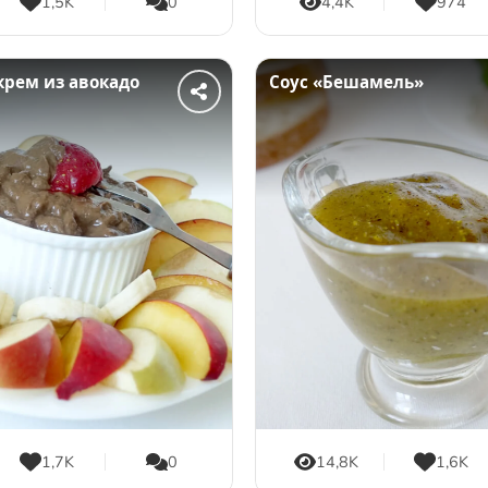
1,5K
0
4,4K
974
рем из авокадо
Соус «Бешамель»
1,7K
0
14,8K
1,6K