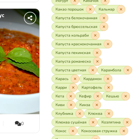
Йогурт
Кабачок
Какао порошок
Кальмар
ус
Капуста белокочанная
Капуста брюссельская
Капуста кольраби
Капуста краснокочанная
Капуста пекинская
Капуста романеско
Капуста цветная
Карамбола
Карась
Кардамон
Карри
Картофель
Кета
Кефир
Кешью
Киви
Кинза
Клубника
Клюква
Клюква сушёная
Козлятина
0
Кокос
Кокосовая стружка