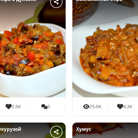
2,5K
0
25,0K
4,3K
укурузой
Хумус