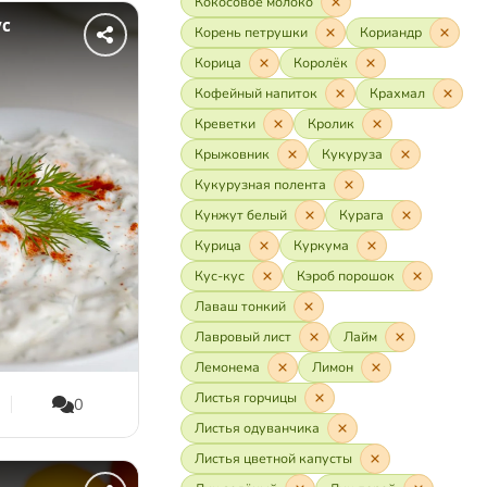
Кокосовое молоко
ус
Корень петрушки
Кориандр
Корица
Королёк
Кофейный напиток
Крахмал
Креветки
Кролик
Крыжовник
Кукуруза
Кукурузная полента
Кунжут белый
Курага
Курица
Куркума
Кус-кус
Кэроб порошок
Лаваш тонкий
Лавровый лист
Лайм
Лемонема
Лимон
Листья горчицы
0
Листья одуванчика
Листья цветной капусты