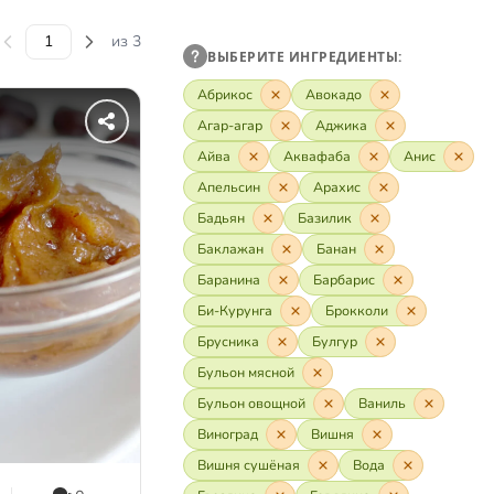
из 3
ВЫБЕРИТЕ ИНГРЕДИЕНТЫ:
Абрикос
Авокадо
Агар-агар
Аджика
Айва
Аквафаба
Анис
Апельсин
Арахис
Бадьян
Базилик
Баклажан
Банан
Баранина
Барбарис
Би-Курунга
Брокколи
Брусника
Булгур
Бульон мясной
Бульон овощной
Ваниль
Виноград
Вишня
Вишня сушёная
Вода