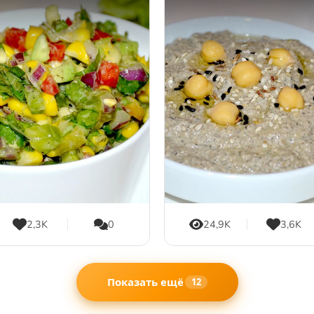
2,3K
0
24,9K
3,6K
Показать ещё
12