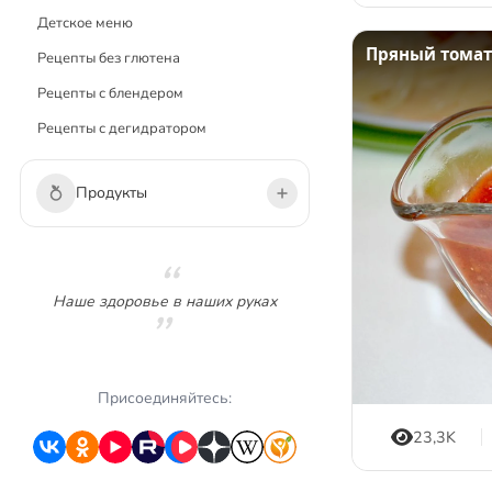
Детское меню
Пряный томат
Рецепты без глютена
Рецепты с блендером
Рецепты с дегидратором
Продукты
Овощи
Зелень
Наше здоровье в наших руках
Грибы
Фрукты
Ягоды
Присоединяйтесь:
Сухофрукты
23,3K
Орехи