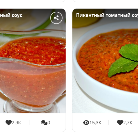
ный соус
Пикантный томатный со
2,9K
0
15,3K
2,7K