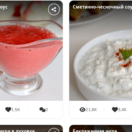
оус
Cметанно-чесночный со
1,5K
0
21,8K
3,4K
икра в духовке
Баклажанная икра