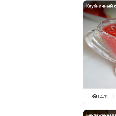
Семена и семечки
Клубничный с
Урбечи
Крупы и зёрна
Бобовые
Мука, крахмал и хлебные изделия
Растительные масла
Молочные продукты
Кисломолочные продукты
Сыры
Яйца
Мясо
Рыба
12,7K
Морепродукты
Специи и пряности
Баклажанная 