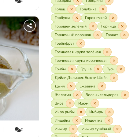
0
Гвоздика
Говядина
Голец
Голубика
Горбуша
Горох сухой
Горошек зелёный
Горчица
Горчичный порошок
Гранат
Грейпфрут
Гречневая крупа зелёная
Гречневая крупа коричневая
Грибы
Груша
Гусь
Дейли Делишес Бьюти Шейк
Дыня
Ежевика
Желатин
Зелень сельдерея
Зира
Изюм
Икра рыбы
Имбирь
Индейка
Индоутка
Инжир
Инжир сушёный
0