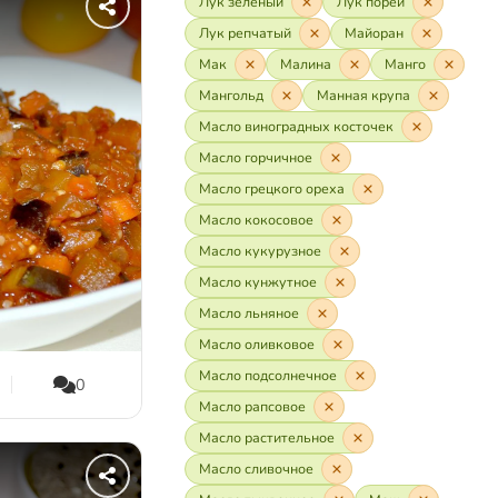
Лук зелёный
Лук порей
Лук репчатый
Майоран
Мак
Малина
Манго
Мангольд
Манная крупа
Масло виноградных косточек
Масло горчичное
Масло грецкого ореха
Масло кокосовое
Масло кукурузное
Масло кунжутное
Масло льняное
Масло оливковое
Масло подсолнечное
0
Масло рапсовое
Масло растительное
Масло сливочное