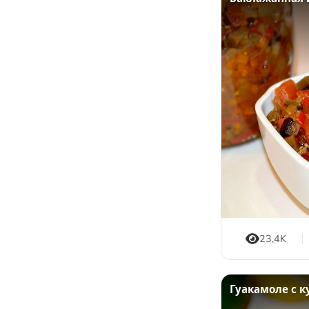
Соусы, приправы и добавки
Подсластители
Напитки
Суперфуды и БАДы
23,4K
Гуакамоле с к