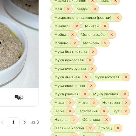
Масло тыквенное
Маш
Мёд
Мидии
Микрозелень пшеницы (ростки)
Миндаль
Минтай
Мойва
Молоки рыбы
Молоко
Морковь
Мука без глютена
Мука кокосовая
Мука кукурузная
Мука льняная
Мука нутовая
Мука пшеничная
Мука ржаная
Мука рисовая
0
Мясо
Мята
Нектарин
Нори
Нототения
Нут
Нутрия
Облепиха
из 3
Овсяные хлопья
Огурец