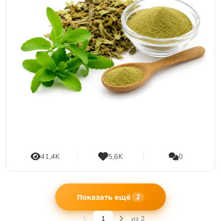
41,4K
5,6K
0
Показать ещё
2
из 2