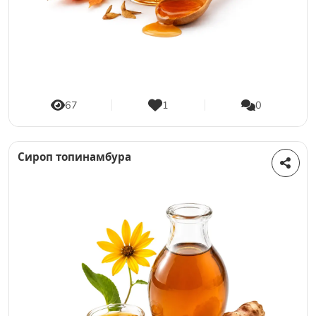
67
1
0
Сироп топинамбура