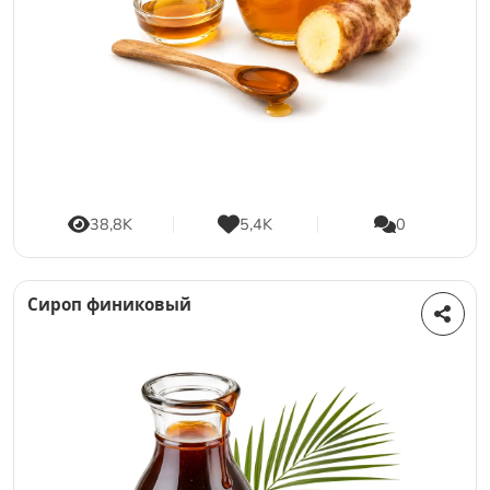
38,8K
5,4K
0
Сироп финиковый