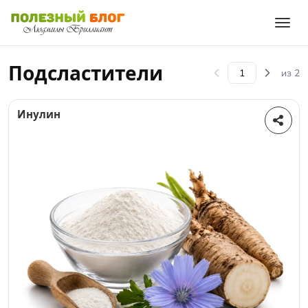
Подсластители
из 2
Инулин