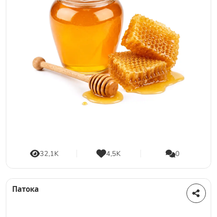
32,1K
4,5K
0
Патока