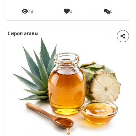
78
1
0
Сироп агавы