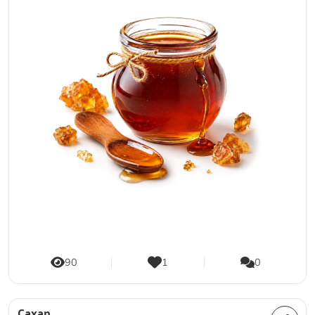
90
1
0
Сахар