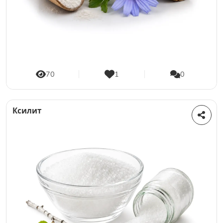
70
1
0
Ксилит