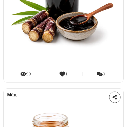
99
1
0
Мёд