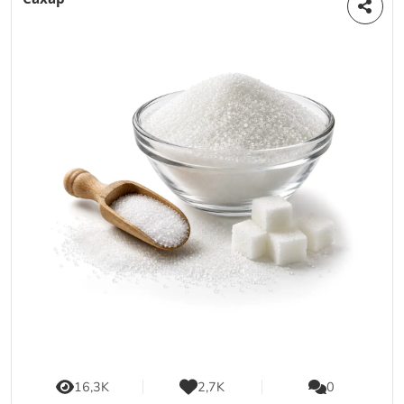
16,3K
2,7K
0