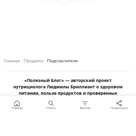
Главная
/
Продукты
/
Подсластители
«Полезный Блог» — авторский проект
нутрициолога Людмилы Бриллиант о здоровом
питании, пользе продуктов и проверенных
рецептах.
Материалы сайта носят ознакомительный характер и не
Главная
Поиск
Фильтр
Поделиться
заменяют консультацию врача или профильного специалиста.
Отказ от ответственности
.
© 2012–2026 Полезный Блог. Все права защищены.