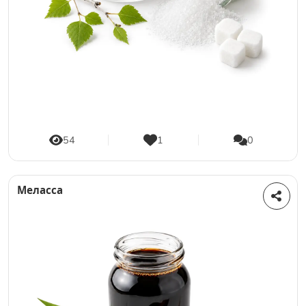
54
1
0
Меласса