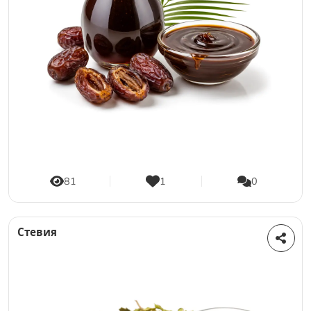
81
1
0
Стевия