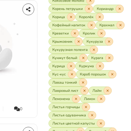
Кокосовое молоко
Корень петрушки
Кориандр
Корица
Королёк
Кофейный напиток
Крахмал
Креветки
Кролик
Крыжовник
Кукуруза
Кукурузная полента
Кунжут белый
Курага
Курица
Куркума
Кус-кус
Кэроб порошок
Лаваш тонкий
Лавровый лист
Лайм
Лемонема
Лимон
Листья горчицы
0
Листья одуванчика
Листья цветной капусты