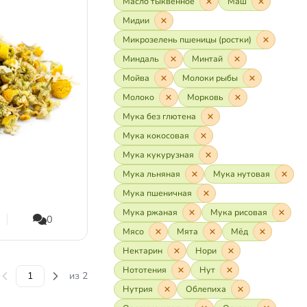
Масло тыквенное
Маш
Мидии
Микрозелень пшеницы (ростки)
Миндаль
Минтай
Мойва
Молоки рыбы
Молоко
Морковь
Мука без глютена
Мука кокосовая
Мука кукурузная
Мука льняная
Мука нутовая
Мука пшеничная
Мука ржаная
Мука рисовая
0
Мясо
Мята
Мёд
Нектарин
Нори
Нототения
Нут
из 2
Нутрия
Облепиха