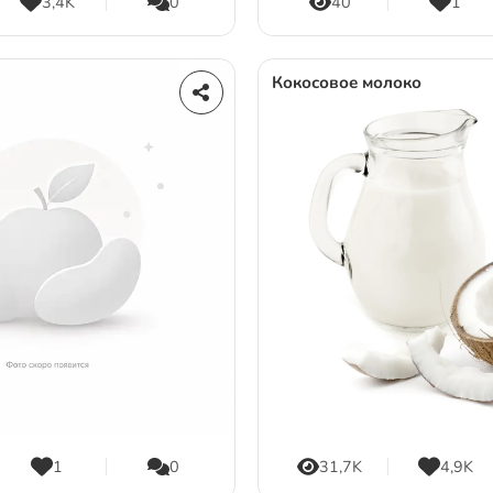
3,4K
0
40
1
Кокосовое молоко
1
0
31,7K
4,9K