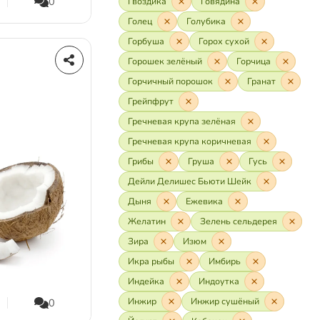
0
Гвоздика
Говядина
Голец
Голубика
Горбуша
Горох сухой
Горошек зелёный
Горчица
Горчичный порошок
Гранат
Грейпфрут
Гречневая крупа зелёная
Гречневая крупа коричневая
Грибы
Груша
Гусь
Дейли Делишес Бьюти Шейк
Дыня
Ежевика
Желатин
Зелень сельдерея
Зира
Изюм
Икра рыбы
Имбирь
Индейка
Индоутка
Инжир
Инжир сушёный
0