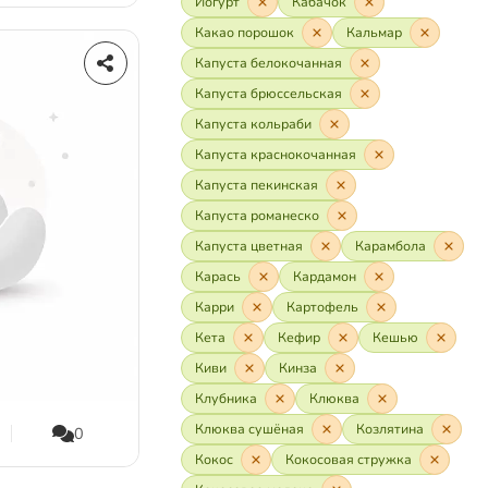
Йогурт
Кабачок
Какао порошок
Кальмар
Капуста белокочанная
Капуста брюссельская
Капуста кольраби
Капуста краснокочанная
Капуста пекинская
Капуста романеско
Капуста цветная
Карамбола
Карась
Кардамон
Карри
Картофель
Кета
Кефир
Кешью
Киви
Кинза
Клубника
Клюква
Клюква сушёная
Козлятина
0
Кокос
Кокосовая стружка