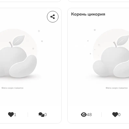
Корень цикория
1
0
48
0