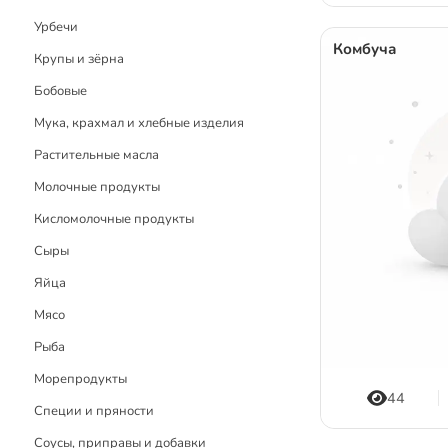
Детское меню
Урбечи
Комбуча
Рецепты без глютена
Крупы и зёрна
Рецепты с блендером
Бобовые
Рецепты с дегидратором
Мука, крахмал и хлебные изделия
Растительные масла
Молочные продукты
Кисломолочные продукты
Сыры
Яйца
Мясо
Рыба
Морепродукты
44
Специи и пряности
Соусы, приправы и добавки