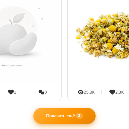
1
0
25,8K
2,3K
Показать ещё
3