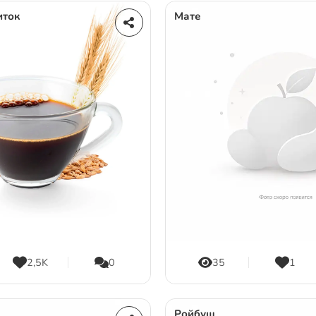
иток
Мате
2,5K
0
35
1
Ройбуш