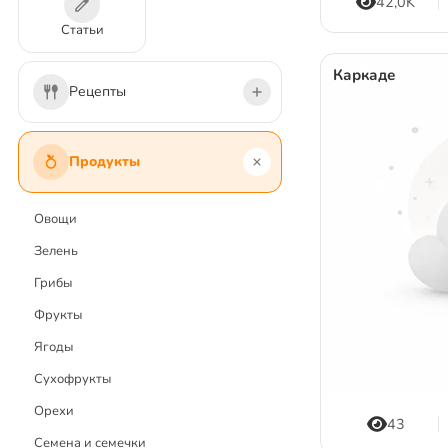
42,0K
Статьи
Каркаде
Рецепты
Первые блюда
Продукты
Вторые блюда
Салаты
Овощи
Напитки и коктейли
Зелень
Соусы и заправки
Грибы
Закуски
Фрукты
Десерты и сладости
Ягоды
Выпечка
Сухофрукты
Заготовки
Орехи
43
Постные блюда
Семена и семечки