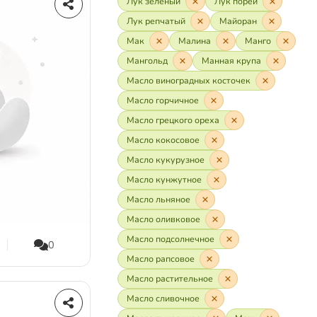
Лук зелёный
Лук порей
Лук репчатый
Майоран
Мак
Малина
Манго
Мангольд
Манная крупа
Масло виноградных косточек
Масло горчичное
Масло грецкого ореха
Масло кокосовое
Масло кукурузное
Масло кунжутное
Масло льняное
Масло оливковое
Масло подсолнечное
0
Масло рапсовое
Масло растительное
Масло сливочное