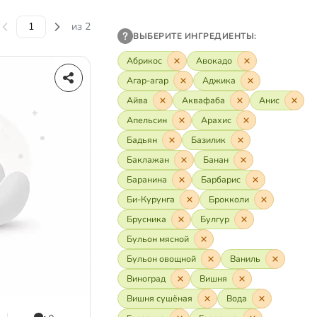
из 2
ВЫБЕРИТЕ ИНГРЕДИЕНТЫ:
Абрикос
Авокадо
Агар-агар
Аджика
Айва
Аквафаба
Анис
Апельсин
Арахис
Бадьян
Базилик
Баклажан
Банан
Баранина
Барбарис
Би-Курунга
Брокколи
Брусника
Булгур
Бульон мясной
Бульон овощной
Ваниль
Виноград
Вишня
Вишня сушёная
Вода