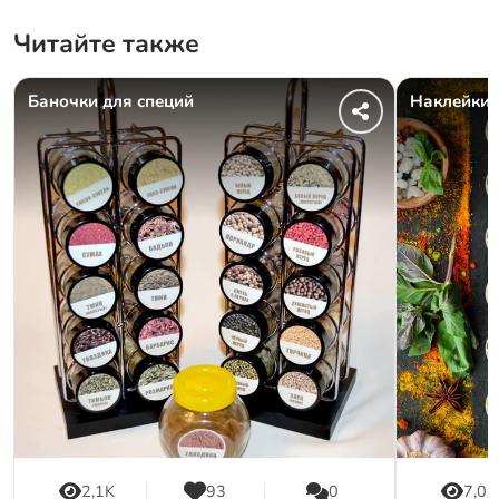
Читайте также
Баночки для специй
Наклейки 
2,1K
93
0
7,0K