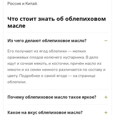
Россия и Китай.
Что стоит знать об облепиховом
масле
Из чего делают облепиховое масло?
Его получают из ягод облепихи — мелких
оранжевых плодов колючего кустарника. В дело
идут и сочная мякоть, и косточки, причём масло из
мякоти и из семян немного различается по составу и
цвету. Подробнее о самой ягоде — на странице
облепихи.
Почему облепиховое масло такое яркое?
Насыщенный оранжево-красный цвет дают
Какое на вкус облепиховое масло?
каротиноиды — природные пигменты, которыми