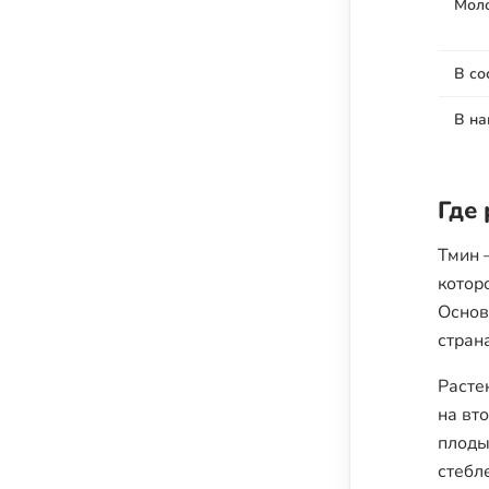
Мол
В со
В на
Где 
Тмин 
котор
Основ
стран
Расте
на вт
плоды
стебл