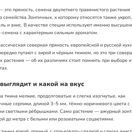
— это пряность, семена двулетнего травянистого растения
з семейства Зонтичных, к которому относятся также укроп,
ль и анис. В качестве специи используют именно высуше
-семена с характерным сильным ароматом.
лассическая северная пряность европейской и русской кухн
нередко путают с зирой и чёрным тмином, но это три сове
х растения — об их различиях стоит помнить при выборе и
тах.
 выглядит и какой на вкус
а тмина мелкие, продолговатые и слегка изогнутые, как
чные серпики, длиной 3–5 мм, тёмно-коричневого цвета с
ми светлыми рёбрышками. Само растение — ажурный зонт
ой до метра с белыми или розоватыми соцветиями.
у тмина яркий, пряный, с горьковато-сладкой и слегка анис