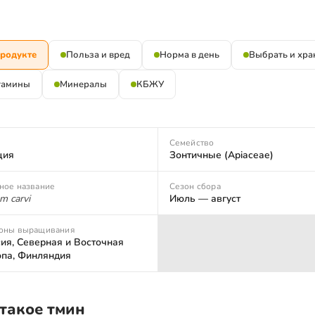
продукте
Польза и вред
Норма в день
Выбрать и хра
тамины
Минералы
КБЖУ
Семейство
ция
Зонтичные (Apiaceae)
ное название
Сезон сбора
m carvi
Июль — август
оны выращивания
ия, Северная и Восточная
опа, Финляндия
 такое тмин