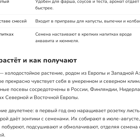
отый
Удобен для фарша, соусов и теста, аромат отдаёт
быстрее.
ставе смесей
Входит в приправы для капусты, выпечки и колбас
питках
Семена настаивают в крепких напитках вроде
аквавита и кюммеля.
растёт и как получают
— холодостойкое растение, родом из Европы и Западной А
ое прекрасно чувствует себя в умеренном и северном клим
ные посевы сосредоточены в России, Финляндии, Нидерла
ах Северной и Восточной Европы.
ние двулетнее: в первый год оно наращивает розетку листь
орой даёт зонтики с семенами. Их собирают в июле-августе,
 побуреют, подсушивают и обмолачивают, отделяя семена 
ей.