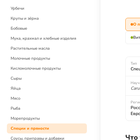
Детское меню
Урбечи
Рецепты без глютена
Крупы и зёрна
О 
Рецепты с блендером
Бобовые
Рецепты с дегидратором
Ви
Мука, крахмал и хлебные изделия
Растительные масла
Молочные продукты
Тип
Кисломолочные продукты
Спе
Сыры
Науч
Caru
Яйца
Мясо
Реги
Росс
Рыба
Евр
Морепродукты
Специи и пряности
Что
Соусы, приправы и добавки