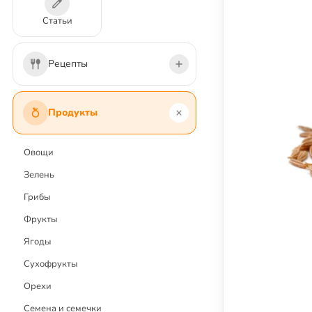
Статьи
Рецепты
Первые блюда
Продукты
Вторые блюда
Салаты
Овощи
Напитки и коктейли
Зелень
Соусы и заправки
Грибы
Закуски
Фрукты
Десерты и сладости
Ягоды
Выпечка
Сухофрукты
Заготовки
Орехи
Постные блюда
Семена и семечки