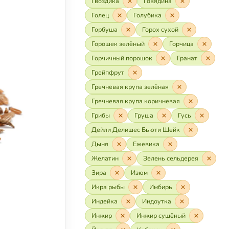
Гвоздика
Говядина
Голец
Голубика
Горбуша
Горох сухой
Горошек зелёный
Горчица
Горчичный порошок
Гранат
Грейпфрут
Гречневая крупа зелёная
Гречневая крупа коричневая
Грибы
Груша
Гусь
Дейли Делишес Бьюти Шейк
Дыня
Ежевика
Желатин
Зелень сельдерея
Зира
Изюм
Икра рыбы
Имбирь
Индейка
Индоутка
Инжир
Инжир сушёный