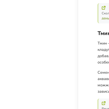
Скол
день
Тми
Тмин 
кладу
добав
особе
Семен
аквав
можже
завис
Реце