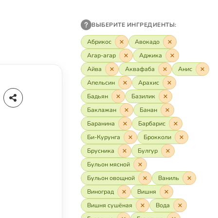
ВЫБЕРИТЕ ИНГРЕДИЕНТЫ:
Абрикос
Авокадо
Агар-агар
Аджика
Айва
Аквафаба
Анис
Апельсин
Арахис
Бадьян
Базилик
Баклажан
Банан
Баранина
Барбарис
Би-Курунга
Брокколи
Брусника
Булгур
Бульон мясной
Бульон овощной
Ваниль
Виноград
Вишня
Вишня сушёная
Вода