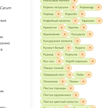
Кокосовое молоко
Корень петрушки
Кориандр
Carum
Корица
Королёк
нные
Кофейный напиток
Крахмал
Креветки
Кролик
Крыжовник
Кукуруза
и.
Кукурузная полента
ршенно
Кунжут белый
Курага
 в
Курица
Куркума
Кус-кус
Кэроб порошок
Лаваш тонкий
Лавровый лист
Лайм
Лемонема
Лимон
Листья горчицы
ик
Листья одуванчика
Листья цветной капусты
ово-