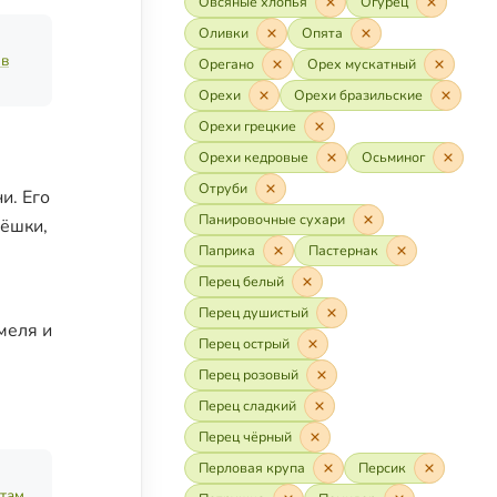
Овсяные хлопья
Огурец
Оливки
Опята
 в
Орегано
Орех мускатный
Орехи
Орехи бразильские
Орехи грецкие
Орехи кедровые
Осьминог
Отруби
и. Его
Панировочные сухари
пёшки,
Паприка
Пастернак
Перец белый
Перец душистый
меля и
Перец острый
Перец розовый
в
Перец сладкий
Перец чёрный
Перловая крупа
Персик
птам