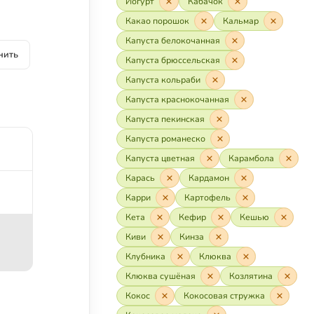
Йогурт
Кабачок
Какао порошок
Кальмар
Капуста белокочанная
нить
Капуста брюссельская
Капуста кольраби
Капуста краснокочанная
Капуста пекинская
Капуста романеско
Капуста цветная
Карамбола
Карась
Кардамон
Карри
Картофель
Кета
Кефир
Кешью
Киви
Кинза
Клубника
Клюква
Клюква сушёная
Козлятина
Кокос
Кокосовая стружка