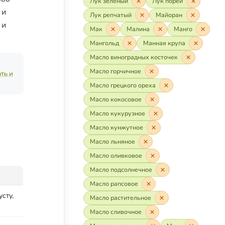
Лук зелёный
Лук порей
 и
Лук репчатый
Майоран
 и
Мак
Малина
Манго
Мангольд
Манная крупа
Масло виноградных косточек
Масло горчичное
ть и
Масло грецкого ореха
Масло кокосовое
Масло кукурузное
Масло кунжутное
Масло льняное
Масло оливковое
Масло подсолнечное
Масло рапсовое
сту,
Масло растительное
Масло сливочное