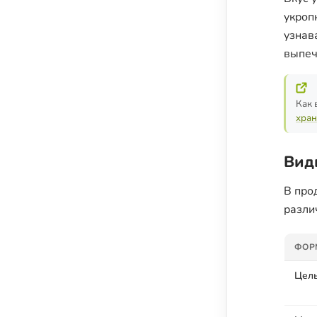
укроп
узнав
выпеч
Как 
хран
Вид
В про
разли
ФОР
Цел