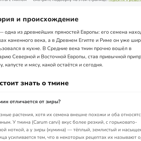
ория и происхождение
— одна из древнейших пряностей Европы: его семена нахо
ках каменного века, а в Древнем Египте и Риме он уже ши
ьзовался в кухне. В Средние века тмин прочно вошёл в
арию Северной и Восточной Европы, став привычной прип
у, капусте и мясу, какой остаётся и сегодня.
стоит знать о тмине
мин отличается от зиры?
зные растения, хотя их семена внешне похожи и оба относятс
ным. У тмина (Carum carvi) вкус более резкий, с горьковато-
ой ноткой, а у зиры (кумина) — тёплый, землистый и насыще
ца усиливается тем, что в некоторых рецептах их называют 