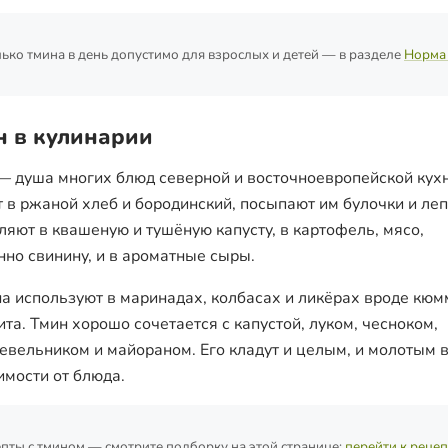
ько тмина в день допустимо для взрослых и детей — в разделе
Норма
н в кулинарии
— душа многих блюд северной и восточноевропейской кухн
т в ржаной хлеб и бородинский, посыпают им булочки и ле
ляют в квашеную и тушёную капусту, в картофель, мясо,
нно свинину, и в ароматные сыры.
а используют в маринадах, колбасах и ликёрах вроде кюм
ита. Тмин хорошо сочетается с капустой, луком, чесноком,
вельником и майораном. Его кладут и целым, и молотым 
имости от блюда.
пты с тмином — смотрите подборку на этой странице:
перейти к реце