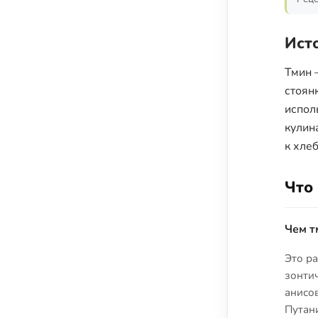
Ист
Тмин 
стоян
испол
кулин
к хлеб
Что 
Чем т
Это ра
зонтич
анисов
Путани