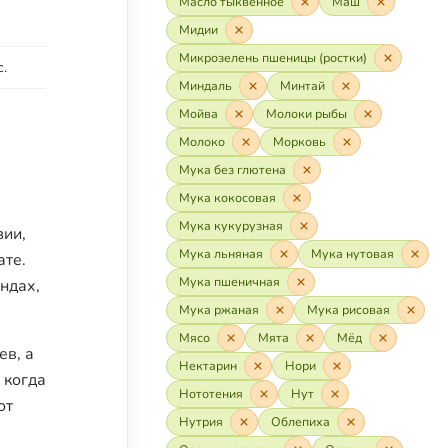
Масло тыквенное
Маш
Мидии
Микрозелень пшеницы (ростки)
.
Миндаль
Минтай
Мойва
Молоки рыбы
Молоко
Морковь
Мука без глютена
Мука кокосовая
Мука кукурузная
зии,
Мука льняная
Мука нутовая
ате.
Мука пшеничная
ндах,
Мука ржаная
Мука рисовая
Мясо
Мята
Мёд
ев, а
Нектарин
Нори
 когда
Нототения
Нут
от
Нутрия
Облепиха