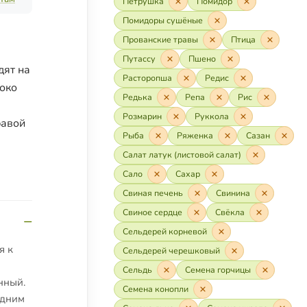
Петрушка
Помидор
Помидоры сушёные
Прованские травы
Птица
Путассу
Пшено
дят на
Расторопша
Редис
роко
Редька
Репа
Рис
Розмарин
Руккола
равой
Рыба
Ряженка
Сазан
Салат латук (листовой салат)
Сало
Сахар
Свиная печень
Свинина
Свиное сердце
Свёкла
Сельдерей корневой
я к
Сельдерей черешковый
Сельдь
Семена горчицы
нный.
Семена конопли
одним