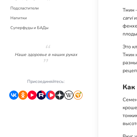
Подсластители
Тмин 
carvi
и
Напитки
фенхе
Суперфуды и БАДы
плоды
Это к
Тмин 
Наше здоровье в наших руках
разны
рецеп
Присоединяйтесь:
Как
Семен
кроше
тонки
высот
Вкус 