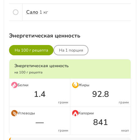
Сало
1 кг
Энергетическая ценность
На 100 г рецепта
На
1
порция
Энергетическая ценность
на 100 г рецепта
Белки
Жиры
1.4
92.8
грамм
грамм
Углеводы
Калории
—
841
грамм
ккал