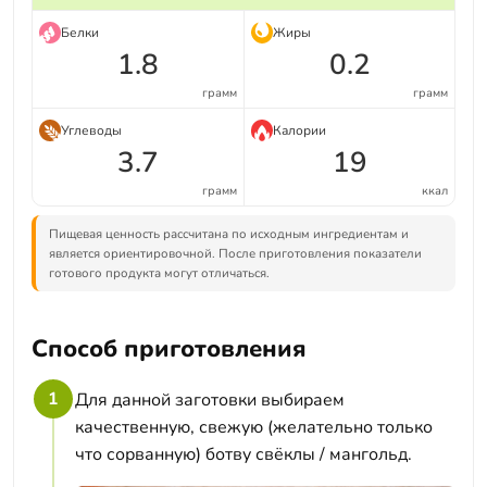
Белки
Жиры
1.8
0.2
грамм
грамм
Углеводы
Калории
3.7
19
грамм
ккал
Пищевая ценность рассчитана по исходным ингредиентам и
является ориентировочной. После приготовления показатели
готового продукта могут отличаться.
Способ приготовления
1
Для данной заготовки выбираем
качественную, свежую (желательно только
что сорванную) ботву свёклы / мангольд.