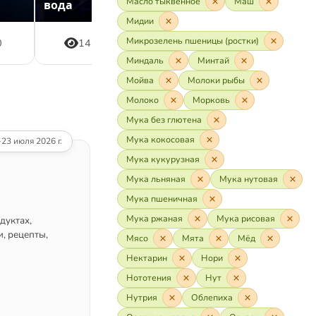
Масло тыквенное
Маш
вода
блюда и
Мидии
Микрозелень пшеницы (ростки)
0
14
2
0
7
Миндаль
Минтай
Мойва
Молоки рыбы
Молоко
Морковь
Мука без глютена
Мука кокосовая
·
23 июля 2026 г.
Мука кукурузная
Мука льняная
Мука нутовая
Мука пшеничная
Мука ржаная
Мука рисовая
дуктах,
, рецепты,
Мясо
Мята
Мёд
Нектарин
Нори
Нототения
Нут
Нутрия
Облепиха