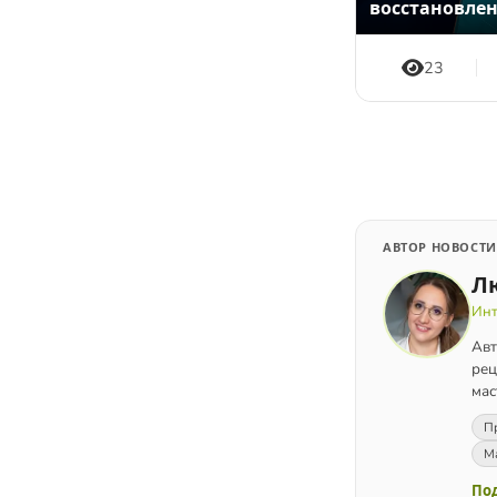
восстановлен
23
АВТОР НОВОСТИ
Л
Инт
Авт
рец
мас
Пр
М
Под