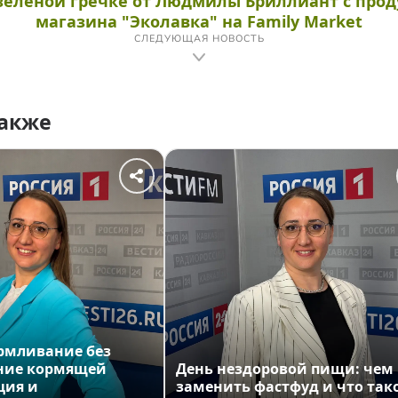
зелёной гречке от Людмилы Бриллиант с про
магазина "Эколавка" на Family Market
СЛЕДУЮЩАЯ НОВОСТЬ
также
армливание без
ние кормящей
День нездоровой пищи: чем
ция и
заменить фастфуд и что так