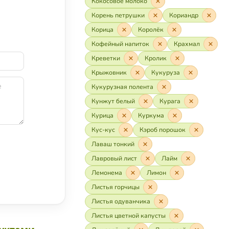
Кокосовое молоко
Корень петрушки
Кориандр
Корица
Королёк
Кофейный напиток
Крахмал
Креветки
Кролик
Крыжовник
Кукуруза
Кукурузная полента
Кунжут белый
Курага
Курица
Куркума
Кус-кус
Кэроб порошок
Лаваш тонкий
Лавровый лист
Лайм
Лемонема
Лимон
Листья горчицы
Листья одуванчика
Листья цветной капусты