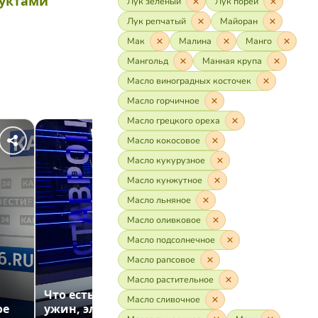
дуктами
Лук зелёный
Лук порей
Лук репчатый
Майоран
Мак
Малина
Манго
Мангольд
Манная крупа
Масло виноградных косточек
Масло горчичное
Масло грецкого ореха
Масло кокосовое
Масло кукурузное
Масло кунжутное
Масло льняное
Масло оливковое
Масло подсолнечное
Масло рапсовое
Масло растительное
Что есть и пить в жару: лёгкий
Черешня
Масло сливочное
ое
ужин, электролиты и детокс-
«Утра Ро