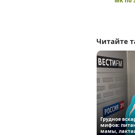
МК по 
Читайте 
Грудное вск
мифов: пита
мамы, лакта