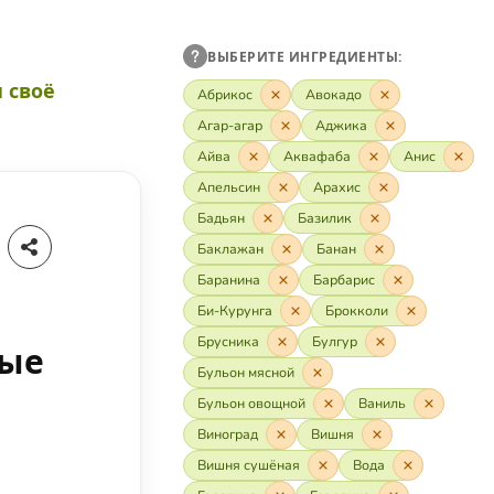
ВЫБЕРИТЕ ИНГРЕДИЕНТЫ:
 своё
Абрикос
Авокадо
Агар-агар
Аджика
Айва
Аквафаба
Анис
Апельсин
Арахис
Бадьян
Базилик
Баклажан
Банан
Баранина
Барбарис
Би-Курунга
Брокколи
Брусника
Булгур
ные
Бульон мясной
Бульон овощной
Ваниль
Виноград
Вишня
Вишня сушёная
Вода