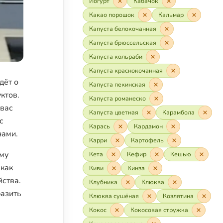
Йогурт
Кабачок
Какао порошок
Кальмар
Капуста белокочанная
Капуста брюссельская
Капуста кольраби
Капуста краснокочанная
дёт о
Капуста пекинская
ктов.
Капуста романеско
 вас
Капуста цветная
Карамбола
с
Карась
Кардамон
нами.
Карри
Картофель
ему
Кета
Кефир
Кешью
 как
Киви
Кинза
йства.
Клубника
Клюква
разить
Клюква сушёная
Козлятина
Кокос
Кокосовая стружка