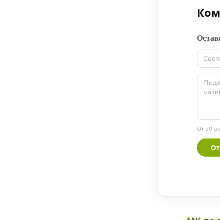
Ком
Подсластители
Напитки
Остав
Суперфуды и БАДы
От 20 д
От