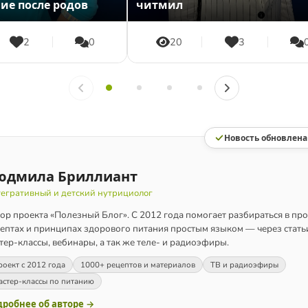
ие после родов
читмил
2
0
20
3
Новость обновлена
юдмила Бриллиант
егративный и детский нутрициолог
ор проекта «Полезный Блог». С 2012 года помогает разбираться в про
ептах и принципах здорового питания простым языком — через статьи
тер-классы, вебинары, а так же теле- и радиоэфиры.
оект с 2012 года
1000+ рецептов и материалов
ТВ и радиоэфиры
астер-классы по питанию
робнее об авторе →