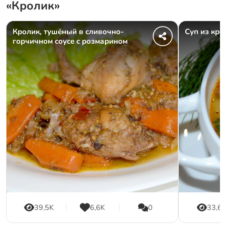
«Кролик»
Кролик, тушёный в сливочно-
Суп из кр
горчичном соусе с розмарином
39,5K
6,6K
0
33,6