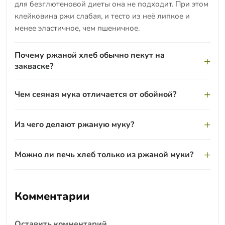
для безглютеновой диеты она не подходит. При этом
клейковина ржи слабая, и тесто из неё липкое и
менее эластичное, чем пшеничное.
Почему ржаной хлеб обычно пекут на
закваске?
Слабая клейковина не удерживает газ, как у
Чем сеяная мука отличается от обойной?
пшеницы, поэтому на дрожжах ржаное тесто плохо
поднимается. Кислая закваска улучшает структуру
Это степень помола и отсева оболочек. Сеяная —
мякиша и придаёт хлебу характерный вкус и аромат.
Из чего делают ржаную муку?
самая светлая и тонкая, почти без отрубей. Обойная
— цельносмолотая, тёмная, со всеми частями зерна;
Сырьём служит зерно ржи. Его очищают и
обдирная занимает промежуточное положение.
Можно ли печь хлеб только из ржаной муки?
размалывают, а в зависимости от того, сколько
оболочек отсеивают, получают сеяную, обдирную
Да, классический чёрный хлеб делают полностью из
или обойную муку.
ржаной муки на закваске. Но для более привычной
Комментарии
пышности её нередко смешивают с пшеничной,
получая ржано-пшеничный хлеб.
Оставить комментарий