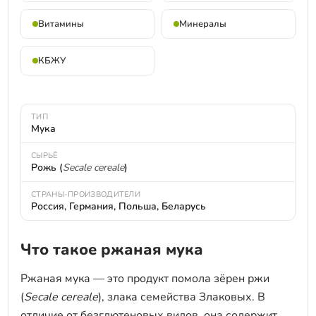
Витамины
Минералы
КБЖУ
ТИП
Мука
СЫРЬЁ
Рожь (
Secale cereale
)
СТРАНЫ-ПРОИЗВОДИТЕЛИ
Россия, Германия, Польша, Беларусь
Что такое ржаная мука
Ржаная мука — это продукт помола зёрен ржи
(
Secale cereale
), злака семейства Злаковых. В
отличие от безглютеновых видов, она содержит