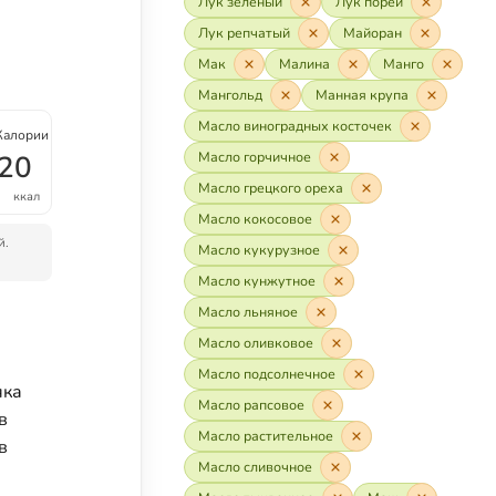
Лук зелёный
Лук порей
Лук репчатый
Майоран
Мак
Малина
Манго
Мангольд
Манная крупа
Масло виноградных косточек
Калории
Масло горчичное
20
Масло грецкого ореха
ккал
Масло кокосовое
й.
Масло кукурузное
Масло кунжутное
Масло льняное
Масло оливковое
Масло подсолнечное
яка
Масло рапсовое
в
Масло растительное
в
Масло сливочное