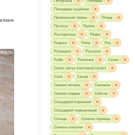
Петрушка
Помидор
Помидоры сушёные
Прованские травы
Птица
делаем
Путассу
Пшено
Расторопша
Редис
Редька
Репа
Рис
Розмарин
Руккола
Рыба
Ряженка
Сазан
Салат латук (листовой салат)
Сало
Сахар
Свиная печень
Свинина
Свиное сердце
Свёкла
Сельдерей корневой
Сельдерей черешковый
Сельдь
Семена горчицы
Семена конопли