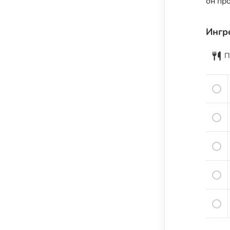
он пр
Семена и семечки
Урбечи
Ингр
Крупы и зёрна
Бобовые
П
Мука, крахмал и хлебные изделия
Растительные масла
Молочные продукты
Кисломолочные продукты
Сыры
Яйца
Мясо
Рыба
Морепродукты
Специи и пряности