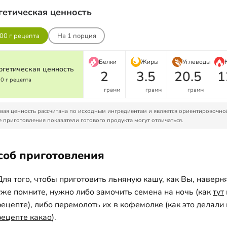
гетическая ценность
00 г рецепта
На
1
порция
Белки
Жиры
Углеводы
ргетическая ценность
2
3.5
20.5
1
00 г рецепта
грамм
грамм
грамм
ая ценность рассчитана по исходным ингредиентам и является ориентировочно
 приготовления показатели готового продукта могут отличаться.
соб приготовления
Для того, чтобы приготовить льняную кашу, как Вы, наверн
уже помните, нужно либо замочить семена на ночь (как
тут
рецепте), либо перемолоть их в кофемолке (как это делали 
рецепте какао
).