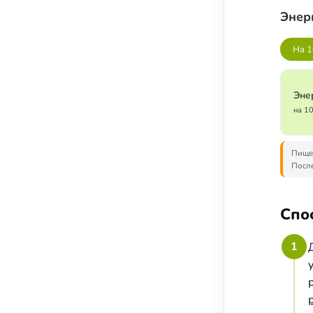
Соусы, приправы и добавки
Энер
Подсластители
На 1
Напитки
Суперфуды и БАДы
Эне
на 1
Пищев
После
Спо
1