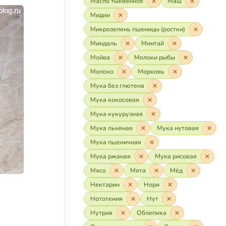
Масло тыквенное
Маш
Мидии
Микрозелень пшеницы (ростки)
Миндаль
Минтай
Мойва
Молоки рыбы
Молоко
Морковь
Мука без глютена
Мука кокосовая
Мука кукурузная
Мука льняная
Мука нутовая
Мука пшеничная
Мука ржаная
Мука рисовая
Мясо
Мята
Мёд
Нектарин
Нори
Нототения
Нут
Нутрия
Облепиха