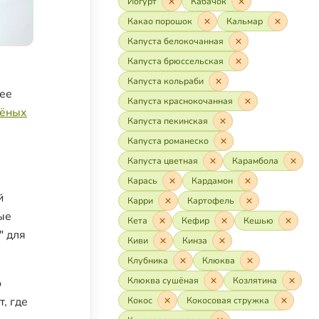
Йогурт
Кабачок
Какао порошок
Кальмар
Капуста белокочанная
Капуста брюссельская
Капуста кольраби
лее
Капуста краснокочанная
шёных
Капуста пекинская
Капуста романеско
Капуста цветная
Карамбола
Карась
Кардамон
й
Карри
Картофель
ые
Кета
Кефир
Кешью
" для
Киви
Кинза
Клубника
Клюква
Клюква сушёная
Козлятина
о
, где
Кокос
Кокосовая стружка