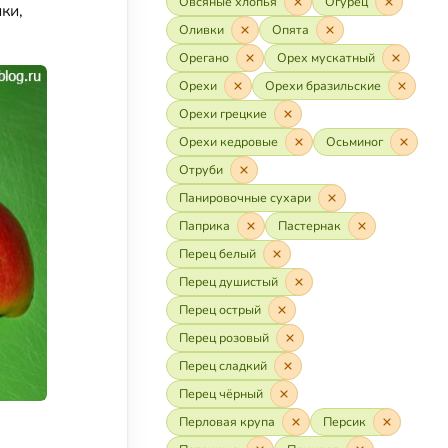
Овсяные хлопья
Огурец
ки,
Оливки
Опята
Орегано
Орех мускатный
Орехи
Орехи бразильские
Орехи грецкие
Орехи кедровые
Осьминог
Отруби
Панировочные сухари
Паприка
Пастернак
Перец белый
Перец душистый
Перец острый
Перец розовый
Перец сладкий
Перец чёрный
Перловая крупа
Персик