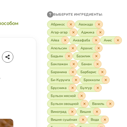
ВЫБЕРИТЕ ИНГРЕДИЕНТЫ:
пособом
Абрикос
Авокадо
Агар-агар
Аджика
Айва
Аквафаба
Анис
Апельсин
Арахис
Бадьян
Базилик
Баклажан
Банан
Баранина
Барбарис
,
Би-Курунга
Брокколи
Брусника
Булгур
Бульон мясной
Бульон овощной
Ваниль
Виноград
Вишня
Вишня сушёная
Вода