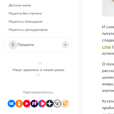
Детское меню
Рецепты без глютена
Рецепты с блендером
И сно
Рецепты с дегидратором
питат
сладк
Продукты
слив
(
испол
Овощи
О пол
Зелень
Наше здоровье в наших руках
расск
Грибы
ценно
жиры,
Фрукты
клето
Ягоды
Присоединяйтесь:
Сухофрукты
Кстат
пробл
Орехи