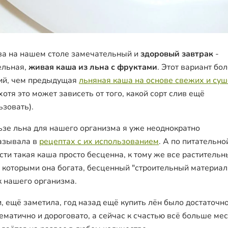
ва на нашем столе замечательный и
здоровый завтрак
-
ельная,
живая каша из льна с фруктами
. Этот вариант бо
ий, чем предыдущая
льняная каша на основе свежих и су
хотя это может зависеть от того, какой сорт слив ещё
ьзовать).
ьзе льна для нашего организма я уже неоднократно
азывала в
рецептах с их использованием
. А по питательно
сти такая каша просто бесценна, к тому же все растительн
 которыми она богата, бесценный "строительный материал
к нашего организма.
и, ещё заметила, год назад ещё купить лён было достаточн
ематично и дороговато, а сейчас к счастью всё больше мест