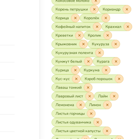
Кокосовое молоко
Корень петрушки
Кориандр
Корица
Королёк
Кофейный напиток
Крахмал
Креветки
Кролик
Крыжовник
Кукуруза
Кукурузная полента
Кунжут белый
Курага
Курица
Куркума
Кус-кус
Кэроб порошок
Лаваш тонкий
Лавровый лист
Лайм
Лемонема
Лимон
Листья горчицы
Листья одуванчика
Листья цветной капусты