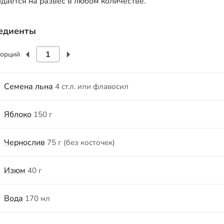
одаётся на развес в любом количестве.
едиенты
орций
Семена льна
4 ст.л. или флавосил
Яблоко
150 г
Чернослив
75 г (без косточек)
Изюм
40 г
Вода
170 мл