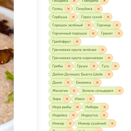
Гвоздика
Говядина
Голец
Голубика
Горбуша
Горох сухой
Горошек зелёный
Горчица
Горчичный порошок
Гранат
Грейпфрут
Гречневая крупа зелёная
Гречневая крупа коричневая
Грибы
Груша
Гусь
Дейли Делишес Бьюти Шейк
Дыня
Ежевика
Желатин
Зелень сельдерея
Зира
Изюм
Икра рыбы
Имбирь
Индейка
Индоутка
Инжир
Инжир сушёный