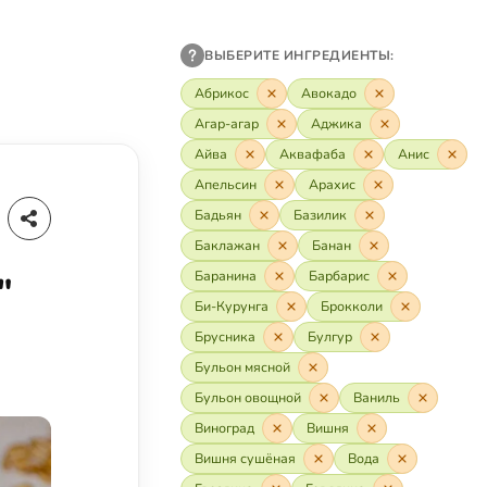
ВЫБЕРИТЕ ИНГРЕДИЕНТЫ:
Абрикос
Авокадо
Агар-агар
Аджика
Айва
Аквафаба
Анис
Апельсин
Арахис
Бадьян
Базилик
Баклажан
Банан
Баранина
Барбарис
"
Би-Курунга
Брокколи
Брусника
Булгур
Бульон мясной
Бульон овощной
Ваниль
Виноград
Вишня
Вишня сушёная
Вода