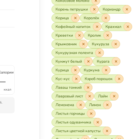
Кокосовое молоко
Корень петрушки
Кориандр
Корица
Королёк
Кофейный напиток
Крахмал
Креветки
Кролик
Крыжовник
Кукуруза
Кукурузная полента
Кунжут белый
Курага
Курица
Куркума
Калории
—
Кус-кус
Кэроб порошок
Лаваш тонкий
ккал
Лавровый лист
Лайм
й.
Лемонема
Лимон
Листья горчицы
Листья одуванчика
Листья цветной капусты