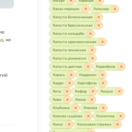
Йогурт
Кабачок
Какао порошок
Кальмар
Капуста белокочанная
Капуста брюссельская
ую
Капуста кольраби
юд
, но
Капуста краснокочанная
Капуста пекинская
Капуста романеско
Капуста цветная
Карамбола
огий
Карась
Кардамон
Карри
Картофель
Кета
Кефир
Кешью
Киви
Кинза
Клубника
Клюква
Клюква сушёная
Козлятина
Кокос
Кокосовая стружка