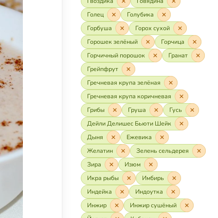
Гвоздика
Говядина
Голец
Голубика
Горбуша
Горох сухой
Горошек зелёный
Горчица
Горчичный порошок
Гранат
Грейпфрут
Гречневая крупа зелёная
Гречневая крупа коричневая
Грибы
Груша
Гусь
Дейли Делишес Бьюти Шейк
Дыня
Ежевика
Желатин
Зелень сельдерея
Зира
Изюм
Икра рыбы
Имбирь
Индейка
Индоутка
Инжир
Инжир сушёный