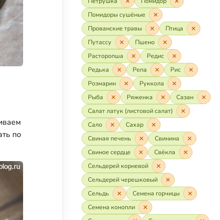
Петрушка
Помидор
Помидоры сушёные
Прованские травы
Птица
Путассу
Пшено
Расторопша
Редис
Редька
Репа
Рис
Розмарин
Руккола
Рыба
Ряженка
Сазан
Салат латук (листовой салат)
биваем
Сало
Сахар
ать по
Свиная печень
Свинина
Свиное сердце
Свёкла
Сельдерей корневой
Сельдерей черешковый
Сельдь
Семена горчицы
Семена конопли