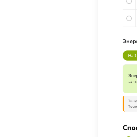
Семена и семечки
Урбечи
Крупы и зёрна
Бобовые
Энер
Мука, крахмал и хлебные изделия
Растительные масла
На 1
Молочные продукты
Кисломолочные продукты
Эне
Сыры
на 1
Яйца
Мясо
Пищев
После
Рыба
Морепродукты
Спо
Специи и пряности