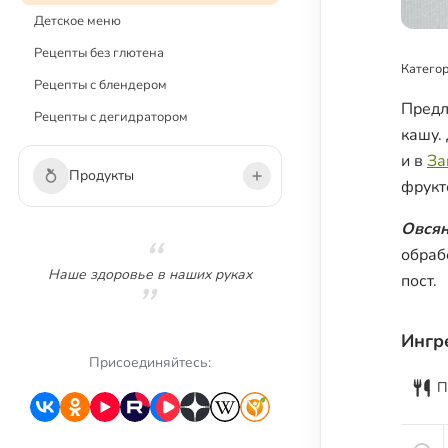
Детское меню
Рецепты без глютена
Категор
Рецепты с блендером
Предл
Рецепты с дегидратором
кашу.
и в
За
Продукты
фрукт
Овсян
Овощи
обраб
Зелень
Наше здоровье в наших руках
пост.
Грибы
Фрукты
Ингр
Ягоды
Присоединяйтесь:
П
Сухофрукты
Орехи