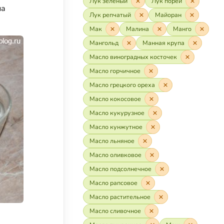
Лук зелёный
Лук порей
на
Лук репчатый
Майоран
Мак
Малина
Манго
Мангольд
Манная крупа
Масло виноградных косточек
Масло горчичное
Масло грецкого ореха
Масло кокосовое
Масло кукурузное
Масло кунжутное
Масло льняное
Масло оливковое
Масло подсолнечное
Масло рапсовое
Масло растительное
Масло сливочное