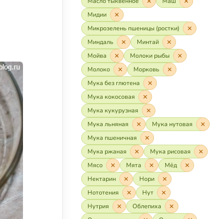
Масло тыквенное
Маш
Мидии
Микрозелень пшеницы (ростки)
Миндаль
Минтай
Мойва
Молоки рыбы
Молоко
Морковь
Мука без глютена
Мука кокосовая
Мука кукурузная
Мука льняная
Мука нутовая
Мука пшеничная
Мука ржаная
Мука рисовая
Мясо
Мята
Мёд
Нектарин
Нори
Нототения
Нут
Нутрия
Облепиха