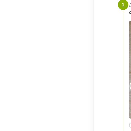
Соусы, приправы и добавки
1
Подсластители
Напитки
Суперфуды и БАДы