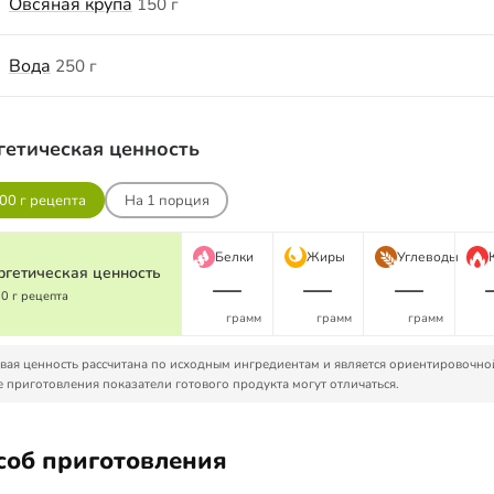
Овсяная крупа
150 г
Вода
250 г
гетическая ценность
00 г рецепта
На
1
порция
Белки
Жиры
Углеводы
ргетическая ценность
—
—
—
00 г рецепта
грамм
грамм
грамм
ая ценность рассчитана по исходным ингредиентам и является ориентировочно
 приготовления показатели готового продукта могут отличаться.
соб приготовления