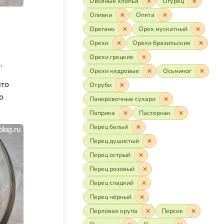
Овсяные хлопья
Огурец
Оливки
Опята
Орегано
Орех мускатный
Орехи
Орехи бразильские
Орехи грецкие
о.
Орехи кедровые
Осьминог
что
Отруби
о
Панировочные сухари
Паприка
Пастернак
Перец белый
Перец душистый
Перец острый
Перец розовый
Перец сладкий
Перец чёрный
Перловая крупа
Персик