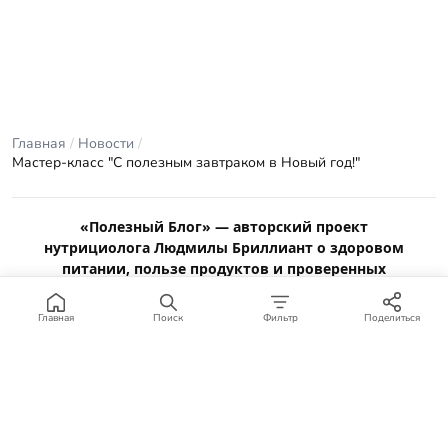
Главная
/
Новости
/
Мастер-класс "С полезным завтраком в Новый год!"
«Полезный Блог» — авторский проект
нутрициолога Людмилы Бриллиант о здоровом
питании, пользе продуктов и проверенных
рецептах.
Материалы сайта носят ознакомительный характер и не
Главная
Поиск
Фильтр
Поделиться
заменяют консультацию врача или профильного специалиста.
Отказ от ответственности
.
© 2012–2026 Полезный Блог. Все права защищены.