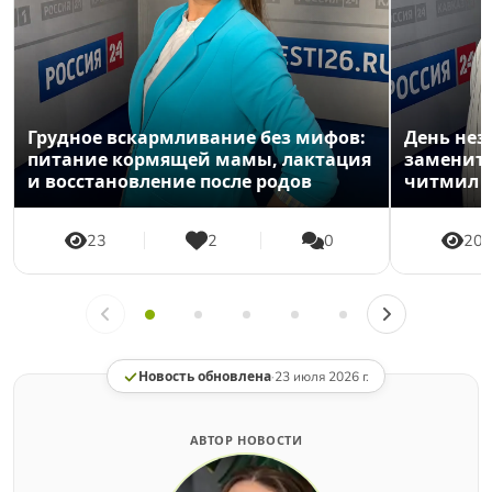
Грудное вскармливание без мифов:
День нез
питание кормящей мамы, лактация
заменить
и восстановление после родов
читмил
23
2
0
20
Новость обновлена
·
23 июля 2026 г.
АВТОР НОВОСТИ