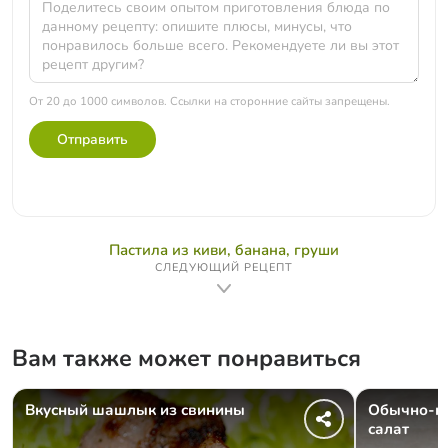
От 20 до 1000 символов. Ссылки на сторонние сайты запрещены.
Отправить
Пастила из киви, банана, груши
СЛЕДУЮЩИЙ РЕЦЕПТ
Вам также может понравиться
Вкусный шашлык из свинины
Обычно-н
салат