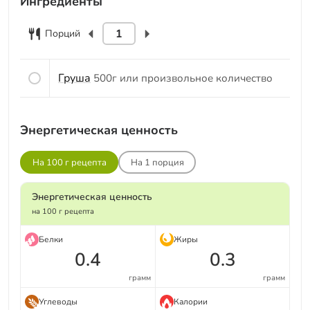
Ингредиенты
Порций
Груша
500г или произвольное количество
Энергетическая ценность
На 100 г рецепта
На
1
порция
Энергетическая ценность
на 100 г рецепта
Белки
Жиры
0.4
0.3
грамм
грамм
Углеводы
Калории