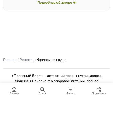
Подробнее об авторе →
Главная
/
Рецепты
/
Фрипсы из груши
«Полезный Блог» — авторский проект нутрициолога
Людмилы Бриллиант о здоровом питании, пользе
продуктов и проверенных рецептах.
Материалы сайта носят ознакомительный характер и не
Главная
Поиск
Фильтр
Поделиться
заменяют консультацию врача или профильного специалиста.
Отказ от ответственности
.
© 2012–2026 Полезный Блог. Все права защищены.