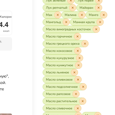
Лук зелёный
Лук порей
Лук репчатый
Майоран
Мак
Малина
Манго
Калории
4.4
Мангольд
Манная крупа
Масло виноградных косточек
ккал
Масло горчичное
й.
Масло грецкого ореха
Масло кокосовое
Масло кукурузное
Масло кунжутное
Масло льняное
ную",
Масло оливковое
ой.
Масло подсолнечное
те
Масло рапсовое
Масло растительное
Масло сливочное