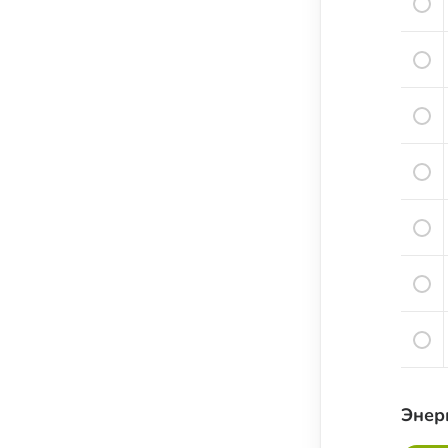
Семена и семечки
Урбечи
Крупы и зёрна
Бобовые
Мука, крахмал и хлебные изделия
Растительные масла
Молочные продукты
Кисломолочные продукты
Сыры
Яйца
Мясо
Рыба
Морепродукты
Энер
Специи и пряности