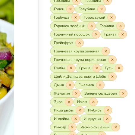
Гвоздика
Говядина
Голец
Голубика
Горбуша
Горох сухой
Горошек зелёный
Горчица
Горчичный порошок
Гранат
Грейпфрут
Гречневая крупа зелёная
Гречневая крупа коричневая
Грибы
Груша
Гусь
Дейли Делишес Бьюти Шейк
Дыня
Ежевика
Желатин
Зелень сельдерея
Зира
Изюм
Икра рыбы
Имбирь
Индейка
Индоутка
Инжир
Инжир сушёный