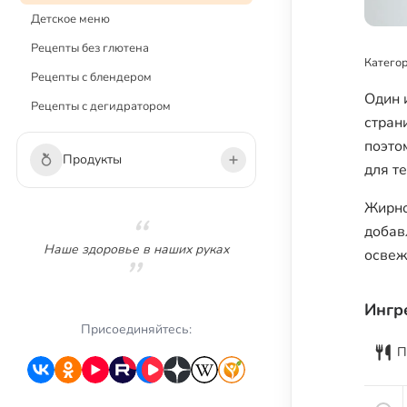
Детское меню
Рецепты без глютена
Категор
Рецепты с блендером
Один 
Рецепты с дегидратором
стран
поэто
Продукты
для т
Жирно
Овощи
добав
Зелень
Наше здоровье в наших руках
освеж
Грибы
Фрукты
Ингр
Ягоды
Присоединяйтесь:
П
Сухофрукты
Орехи