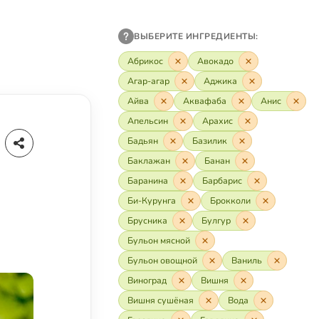
ВЫБЕРИТЕ ИНГРЕДИЕНТЫ:
Абрикос
Авокадо
Агар-агар
Аджика
Айва
Аквафаба
Анис
Апельсин
Арахис
Бадьян
Базилик
Баклажан
Банан
Баранина
Барбарис
Би-Курунга
Брокколи
Брусника
Булгур
Бульон мясной
Бульон овощной
Ваниль
Виноград
Вишня
Вишня сушёная
Вода