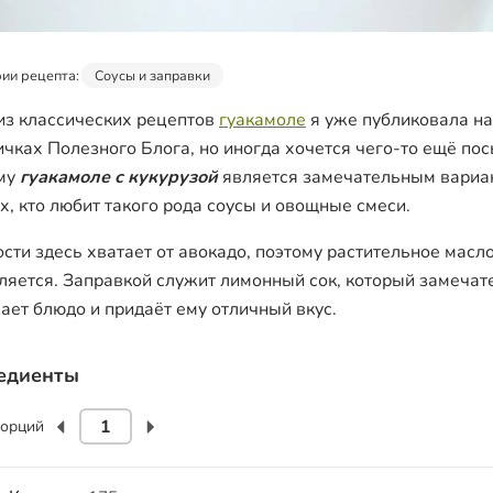
ии рецепта:
Соусы и заправки
из классических рецептов
гуакамоле
я уже публиковала на
ичках Полезного Блога, но иногда хочется чего-то ещё пос
му
гуакамоле с кукурузой
является замечательным вариа
ех, кто любит такого рода соусы и овощные смеси.
сти здесь хватает от авокадо, поэтому растительное масло
ляется. Заправкой служит лимонный сок, который замечат
ает блюдо и придаёт ему отличный вкус.
едиенты
орций