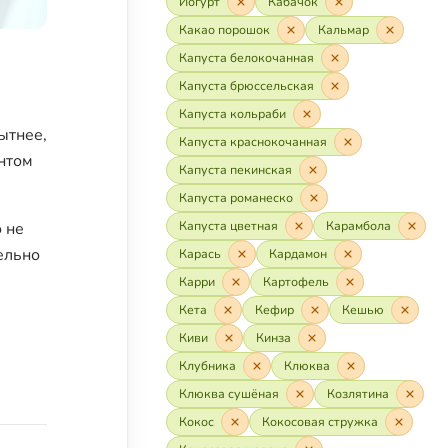
Йогурт
Кабачок
Какао порошок
Кальмар
Капуста белокочанная
Капуста брюссельская
Капуста кольраби
ытнее,
Капуста краснокочанная
нтом
Капуста пекинская
Капуста романеско
Капуста цветная
Карамбола
 не
ельно
Карась
Кардамон
Карри
Картофель
Кета
Кефир
Кешью
Киви
Кинза
Клубника
Клюква
Клюква сушёная
Козлятина
Кокос
Кокосовая стружка