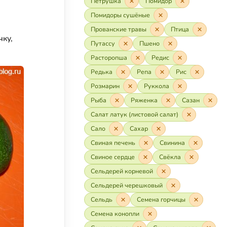
Петрушка
Помидор
Помидоры сушёные
Прованские травы
Птица
чку,
Путассу
Пшено
Расторопша
Редис
Редька
Репа
Рис
Розмарин
Руккола
Рыба
Ряженка
Сазан
Салат латук (листовой салат)
Сало
Сахар
Свиная печень
Свинина
Свиное сердце
Свёкла
Сельдерей корневой
Сельдерей черешковый
Сельдь
Семена горчицы
Семена конопли