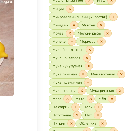
Масло тыквенное
Маш
Мидии
Микрозелень пшеницы (ростки)
Миндаль
Минтай
Мойва
Молоки рыбы
Молоко
Морковь
Мука без глютена
Мука кокосовая
Мука кукурузная
Мука льняная
Мука нутовая
Мука пшеничная
Мука ржаная
Мука рисовая
Мясо
Мята
Мёд
Нектарин
Нори
Нототения
Нут
Нутрия
Облепиха
,