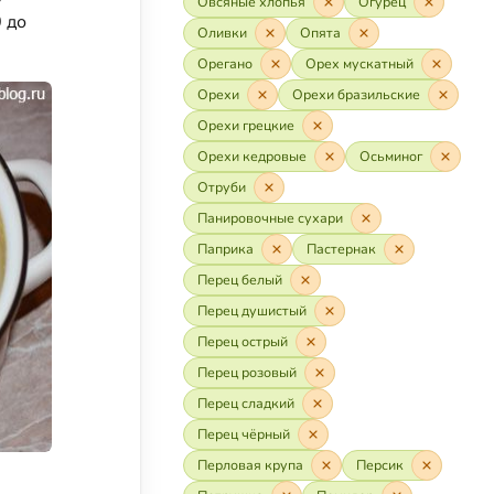
Овсяные хлопья
Огурец
 до
Оливки
Опята
Орегано
Орех мускатный
Орехи
Орехи бразильские
Орехи грецкие
Орехи кедровые
Осьминог
Отруби
Панировочные сухари
Паприка
Пастернак
Перец белый
Перец душистый
Перец острый
Перец розовый
Перец сладкий
Перец чёрный
Перловая крупа
Персик