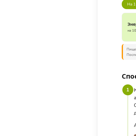
Соусы, приправы и добавки
На 1
Подсластители
Напитки
Эне
на 1
Суперфуды и БАДы
Пищев
После
Спо
1