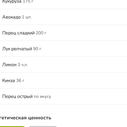
Кукуруза
175 г
Авокадо
1 шт.
Перец сладкий
200 г
Лук репчатый
90 г
Лимон
3 ч.л.
Кинза
36 г
Перец острый
по вкусу
гетическая ценность