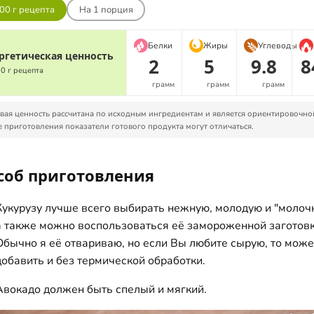
00 г рецепта
На
1
порция
Белки
Жиры
Углеводы
ргетическая ценность
2
5
9.8
8
00 г рецепта
грамм
грамм
грамм
ая ценность рассчитана по исходным ингредиентам и является ориентировочно
 приготовления показатели готового продукта могут отличаться.
соб приготовления
Кукурузу лучше всего выбирать нежную, молодую и "молоч
а также можно воспользоваться её замороженной заготовк
Обычно я её отвариваю, но если Вы любите сырую, то може
добавить и без термической обработки.
Авокадо должен быть спелый и мягкий.