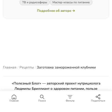
ТВ и радиоэфиры
Мастер-классы по питанию
Подробнее об авторе →
Главная
/
Рецепты
/
Заготовка замороженной клубники
«Полезный Блог» — авторский проект нутрициолога
Людмилы Бриллиант о здоровом питании, пользе
продуктов и проверенных рецептах.
Материалы сайта носят ознакомительный характер и не
Главная
Поиск
Фильтр
Поделиться
заменяют консультацию врача или профильного специалиста.
Отказ от ответственности
.