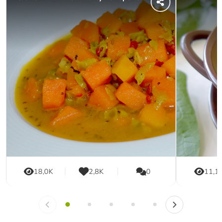
18,0K
2,8K
0
11,1