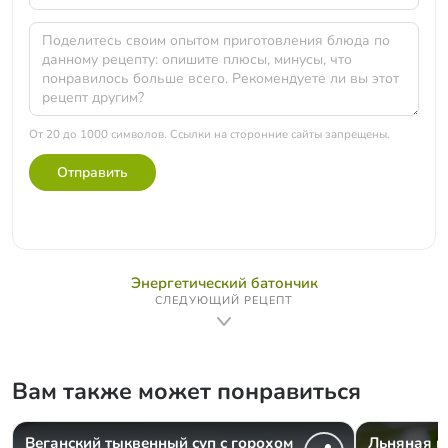
От 20 до 1000 символов. Ссылки на сторонние сайты запрещены.
Отправить
Энергетический батончик
СЛЕДУЮЩИЙ РЕЦЕПТ
Вам также может понравиться
Веганский тыквенный суп с горохом
Льняная к