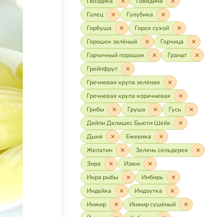
Гвоздика
Говядина
Голец
Голубика
Горбуша
Горох сухой
Горошек зелёный
Горчица
Горчичный порошок
Гранат
Грейпфрут
Гречневая крупа зелёная
Гречневая крупа коричневая
Грибы
Груша
Гусь
Дейли Делишес Бьюти Шейк
Дыня
Ежевика
Желатин
Зелень сельдерея
Зира
Изюм
Икра рыбы
Имбирь
Индейка
Индоутка
Инжир
Инжир сушёный