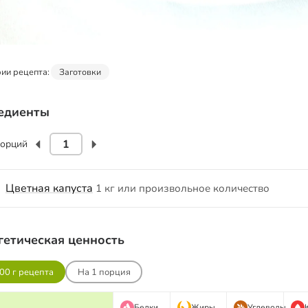
ии рецепта:
Заготовки
едиенты
орций
Цветная капуста
1 кг или произвольное количество
гетическая ценность
00 г рецепта
На
1
порция
Белки
Жиры
Углеводы