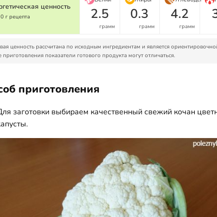
ргетическая ценность
2.5
0.3
4.2
00 г рецепта
грамм
грамм
грамм
ая ценность рассчитана по исходным ингредиентам и является ориентировочно
 приготовления показатели готового продукта могут отличаться.
соб приготовления
Для заготовки выбираем качественный свежий кочан цвет
капусты.