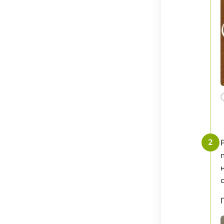
Соусы, приправы и добавки
Подсластители
Напитки
Суперфуды и БАДы
2