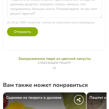
От 20 до 1000 символов. Ссылки на сторонние сайты запрещены.
Отправить
Замороженное пюре из цветной капусты
СЛЕДУЮЩИЙ РЕЦЕПТ
Вам также может понравиться
Сырники из творога в духовке
Паштет из