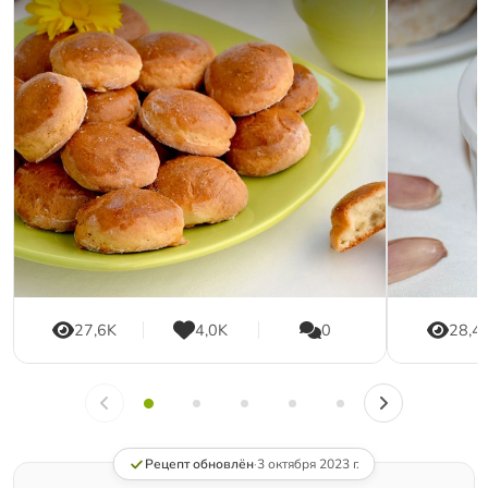
27,6K
4,0K
0
28,4
Рецепт обновлён
·
3 октября 2023 г.