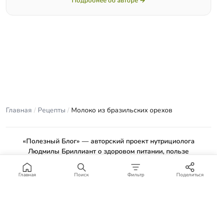
Подробнее об авторе →
Главная
/
Рецепты
/
Молоко из бразильских орехов
«Полезный Блог» — авторский проект нутрициолога
Людмилы Бриллиант о здоровом питании, пользе
продуктов и проверенных рецептах.
Материалы сайта носят ознакомительный характер и не
Главная
Поиск
Фильтр
Поделиться
заменяют консультацию врача или профильного специалиста.
Отказ от ответственности
.
© 2012–2026 Полезный Блог. Все права защищены.