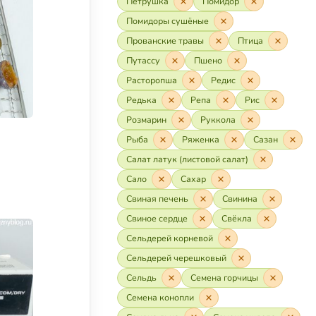
Петрушка
Помидор
Помидоры сушёные
Прованские травы
Птица
Путассу
Пшено
Расторопша
Редис
Редька
Репа
Рис
Розмарин
Руккола
Рыба
Ряженка
Сазан
Салат латук (листовой салат)
Сало
Сахар
Свиная печень
Свинина
Свиное сердце
Свёкла
Сельдерей корневой
Сельдерей черешковый
Сельдь
Семена горчицы
Семена конопли