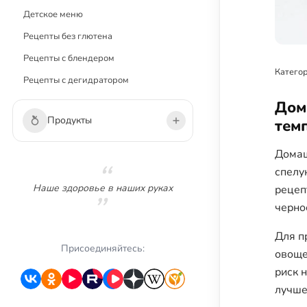
Детское меню
Рецепты без глютена
Рецепты с блендером
Категор
Рецепты с дегидратором
Дом
Продукты
тем
Домаш
Овощи
спелу
Зелень
Наше здоровье в наших руках
рецеп
Грибы
черно
Фрукты
Для п
Ягоды
Присоединяйтесь:
овоще
Сухофрукты
риск 
лучше
Орехи