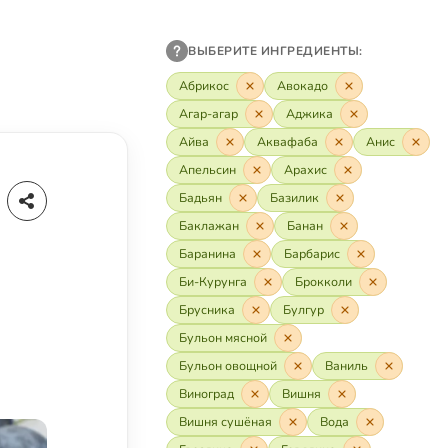
ВЫБЕРИТЕ ИНГРЕДИЕНТЫ:
Абрикос
Авокадо
Агар-агар
Аджика
Айва
Аквафаба
Анис
Апельсин
Арахис
Бадьян
Базилик
Баклажан
Банан
Баранина
Барбарис
Би-Курунга
Брокколи
Брусника
Булгур
Бульон мясной
Бульон овощной
Ваниль
Виноград
Вишня
Вишня сушёная
Вода