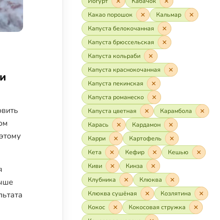
Йогурт
Кабачок
Какао порошок
Кальмар
Капуста белокочанная
Капуста брюссельская
Капуста кольраби
Капуста краснокочанная
 и
Капуста пекинская
Капуста романеско
овить
Капуста цветная
Карамбола
том
Карась
Кардамон
оэтому
Карри
Картофель
Кета
Кефир
Кешью
Киви
Кинза
я
Клубника
Клюква
выше
Клюква сушёная
Козлятина
льтата
Кокос
Кокосовая стружка