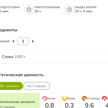
ПОДГОТОВКА
ПРИГОТОВЛЕНИЕ
ОБЩЕЕ ВРЕМЯ
5 мин.
19 ч.
19 ч. 5 мин.
едиенты
орций
Слива
1000 г
гетическая ценность
00 г рецепта
На
1
порция
Белки
Жиры
Углеводы
ргетическая ценность
0.8
0.3
9.6
00 г рецепта