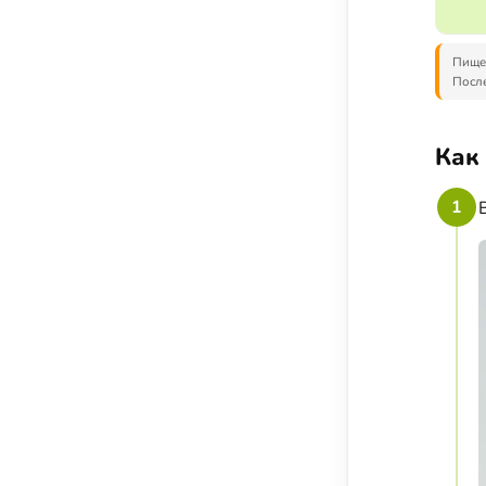
Соусы, приправы и добавки
Подсластители
Пищев
Напитки
После
Суперфуды и БАДы
Как
1