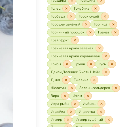
Гвоздика
Говядина
Голец
Голубика
Горбуша
Горох сухой
Горошек зелёный
Горчица
Горчичный порошок
Гранат
Грейпфрут
Гречневая крупа зелёная
Гречневая крупа коричневая
Грибы
Груша
Гусь
Дейли Делишес Бьюти Шейк
Дыня
Ежевика
Желатин
Зелень сельдерея
Зира
Изюм
Икра рыбы
Имбирь
Индейка
Индоутка
Инжир
Инжир сушёный