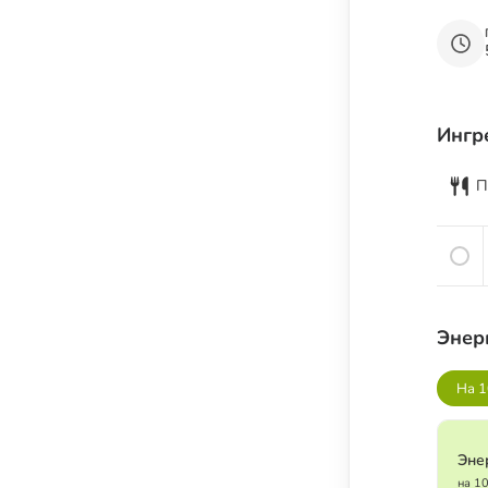
Семена и семечки
Урбечи
Крупы и зёрна
Бобовые
Ингр
Мука, крахмал и хлебные изделия
Растительные масла
П
Молочные продукты
Кисломолочные продукты
Сыры
Яйца
Энер
Мясо
На 1
Рыба
Морепродукты
Эне
Специи и пряности
на 1