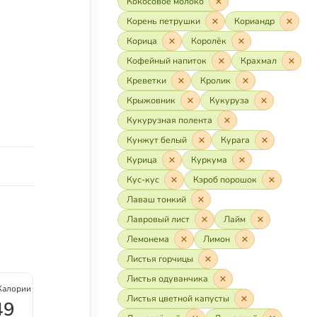
Кокосовое молоко
Корень петрушки
Кориандр
Корица
Королёк
Кофейный напиток
Крахмал
Креветки
Кролик
Крыжовник
Кукуруза
Кукурузная полента
Кунжут белый
Курага
Курица
Куркума
Кус-кус
Кэроб порошок
Лаваш тонкий
Лавровый лист
Лайм
Лемонема
Лимон
Листья горчицы
Листья одуванчика
Калории
Листья цветной капусты
49