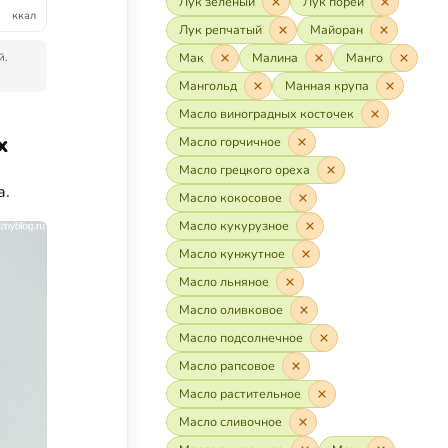
Лук зелёный
Лук порей
ккал
Лук репчатый
Майоран
й.
Мак
Малина
Манго
Мангольд
Манная крупа
Масло виноградных косточек
х
Масло горчичное
Масло грецкого ореха
а.
Масло кокосовое
Масло кукурузное
Масло кунжутное
Масло льняное
Масло оливковое
Масло подсолнечное
Масло рапсовое
Масло растительное
Масло сливочное