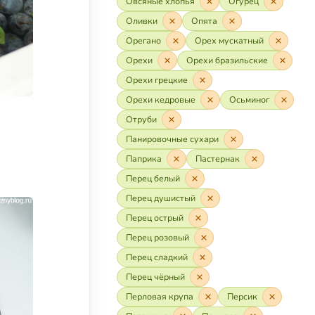
Овсяные хлопья
Огурец
Оливки
Опята
Орегано
Орех мускатный
Орехи
Орехи бразильские
Орехи грецкие
Орехи кедровые
Осьминог
Отруби
Панировочные сухари
Паприка
Пастернак
Перец белый
Перец душистый
Перец острый
Перец розовый
Перец сладкий
Перец чёрный
Перловая крупа
Персик