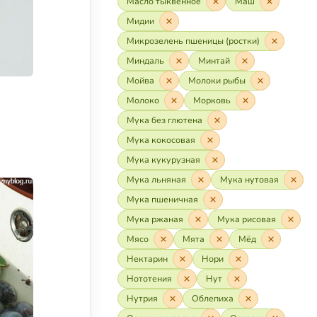
Масло тыквенное
Маш
Мидии
Микрозелень пшеницы (ростки)
Миндаль
Минтай
Мойва
Молоки рыбы
Молоко
Морковь
Мука без глютена
Мука кокосовая
Мука кукурузная
Мука льняная
Мука нутовая
Мука пшеничная
Мука ржаная
Мука рисовая
Мясо
Мята
Мёд
Нектарин
Нори
Нототения
Нут
Нутрия
Облепиха