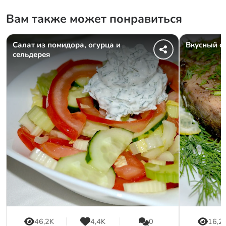
Вам также может понравиться
Салат из помидора, огурца и
Вкусный с
сельдерея
46,2K
4,4K
0
16,2