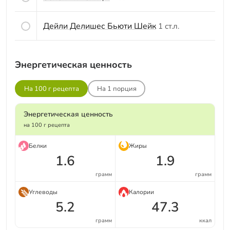
Дейли Делишес Бьюти Шейк
1 ст.л.
Энергетическая ценность
На 100 г рецепта
На
1
порция
Энергетическая ценность
на 100 г рецепта
Белки
Жиры
1.6
1.9
грамм
грамм
Углеводы
Калории
5.2
47.3
грамм
ккал