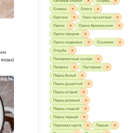
Овсяные хлопья
Огурец
Оливки
Опята
Орегано
Орех мускатный
Орехи
Орехи бразильские
Орехи грецкие
Орехи кедровые
Осьминог
Отруби
аем
Панировочные сухари
 воды)
Паприка
Пастернак
Перец белый
Перец душистый
Перец острый
Перец розовый
Перец сладкий
Перец чёрный
Перловая крупа
Персик