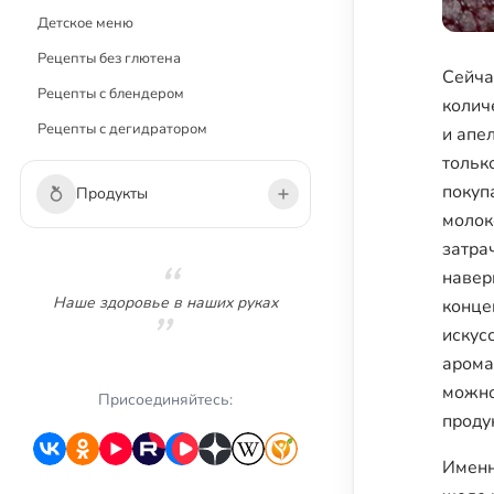
Детское меню
Рецепты без глютена
Сейча
Рецепты с блендером
колич
Рецепты с дегидратором
и апе
тольк
покуп
Продукты
молок
затра
Овощи
навер
Зелень
Наше здоровье в наших руках
конце
Грибы
искус
арома
Фрукты
можно
Ягоды
Присоединяйтесь:
проду
Сухофрукты
Именн
Орехи