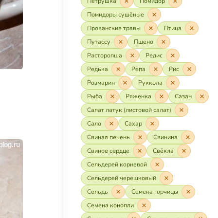
Петрушка
Помидор
Помидоры сушёные
Прованские травы
Птица
Путассу
Пшено
Расторопша
Редис
Редька
Репа
Рис
Розмарин
Руккола
Рыба
Ряженка
Сазан
Салат латук (листовой салат)
Сало
Сахар
Свиная печень
Свинина
Свиное сердце
Свёкла
Сельдерей корневой
Сельдерей черешковый
Сельдь
Семена горчицы
Семена конопли