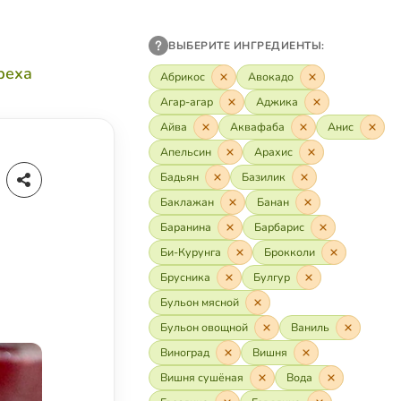
ВЫБЕРИТЕ ИНГРЕДИЕНТЫ:
реха
Абрикос
Авокадо
Агар-агар
Аджика
Айва
Аквафаба
Анис
Апельсин
Арахис
Бадьян
Базилик
Баклажан
Банан
Баранина
Барбарис
Би-Курунга
Брокколи
Брусника
Булгур
Бульон мясной
Бульон овощной
Ваниль
Виноград
Вишня
Вишня сушёная
Вода