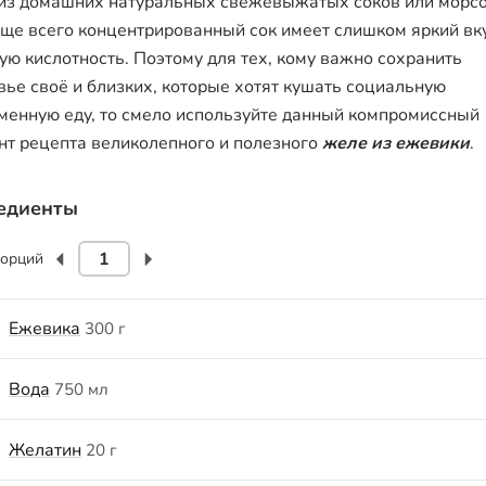
из домашних натуральных свежевыжатых соков или морсо
аще всего концентрированный сок имеет слишком яркий вк
ую кислотность. Поэтому для тех, кому важно сохранить
вье своё и близких, которые хотят кушать социальную
менную еду, то смело используйте данный компромиссный
нт рецепта великолепного и полезного
желе из ежевики
.
едиенты
орций
Ежевика
300 г
Вода
750 мл
Желатин
20 г