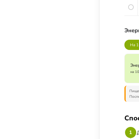
Соусы, приправы и добавки
Подсластители
Напитки
Энер
Суперфуды и БАДы
На 1
Эне
на 1
Пищев
После
Спо
1