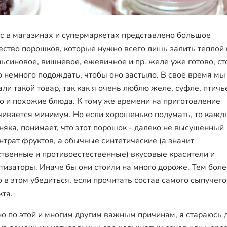
с в магазинах и супермаркетах представлено большое
ество порошков, которые нужно всего лишь залить тёплой
льсиновое, вишнёвое, ежевичное и пр. желе уже готово, ст
о немного подождать, чтобы оно застыло. В своё время мы
али такой товар, так как я очень люблю желе, суфле, птичь
о и похожие блюда. К тому же времени на приготовление
чивается минимум. Но если хорошенько подумать, то кажд
няка, понимает, что этот порошок - далеко не высушенный
нтрат фруктов, а обычные синтетические (а значит
ственные и противоестественные) вкусовые красители и
тизаторы. Иначе бы они стоили на много дороже. Тем боле
 в этом убедиться, если прочитать состав самого сыпучего
кта.
о по этой и многим другим важным причинам, я стараюсь 