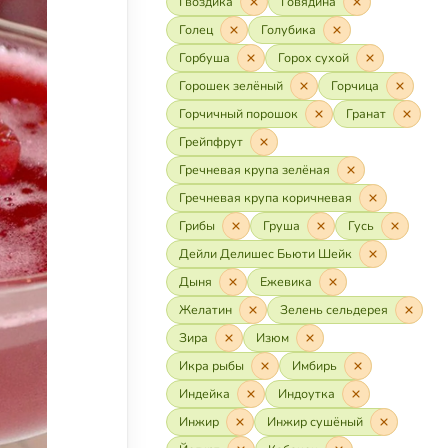
Гвоздика
Говядина
Голец
Голубика
Горбуша
Горох сухой
Горошек зелёный
Горчица
Горчичный порошок
Гранат
Грейпфрут
Гречневая крупа зелёная
Гречневая крупа коричневая
Грибы
Груша
Гусь
Дейли Делишес Бьюти Шейк
Дыня
Ежевика
Желатин
Зелень сельдерея
Зира
Изюм
Икра рыбы
Имбирь
Индейка
Индоутка
Инжир
Инжир сушёный