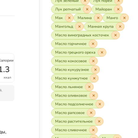
Лук зелёный
Лук порей
Лук репчатый
Майоран
Мак
Малина
Манго
Мангольд
Манная крупа
Масло виноградных косточек
Масло горчичное
Масло грецкого ореха
Калории
Масло кокосовое
1.3
Масло кукурузное
ккал
Масло кунжутное
Масло льняное
й.
Масло оливковое
Масло подсолнечное
Масло рапсовое
Масло растительное
Масло сливочное
ды,