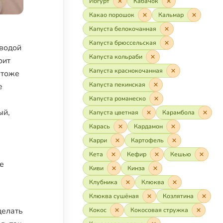
Йогурт
Кабачок
Какао порошок
Кальмар
Капуста белокочанная
Капуста брюссельская
 водой
Капуста кольраби
оит
Капуста краснокочанная
 тоже
Капуста пекинская
е
Капуста романеско
ый,
Капуста цветная
Карамбола
Карась
Кардамон
Карри
Картофель
Кета
Кефир
Кешью
е
Киви
Кинза
Клубника
Клюква
Клюква сушёная
Козлятина
делать
Кокос
Кокосовая стружка