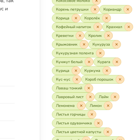
в, так
Кокосовое молоко
ус и
Корень петрушки
Кориандр
Корица
Королёк
Кофейный напиток
Крахмал
Креветки
Кролик
Крыжовник
Кукуруза
Кукурузная полента
Кунжут белый
Курага
Курица
Куркума
Кус-кус
Кэроб порошок
Лаваш тонкий
Лавровый лист
Лайм
Лемонема
Лимон
Листья горчицы
Листья одуванчика
Листья цветной капусты