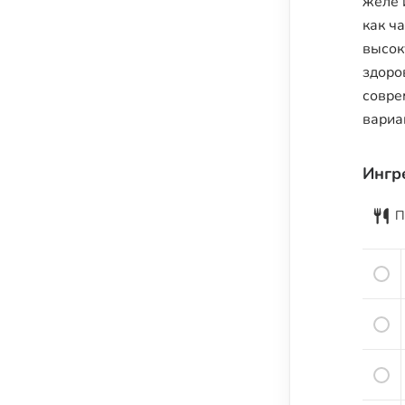
желе 
Семена и семечки
как ч
Урбечи
высок
Крупы и зёрна
здоро
совре
Бобовые
вариа
Мука, крахмал и хлебные изделия
Растительные масла
Ингр
Молочные продукты
Кисломолочные продукты
П
Сыры
Яйца
Мясо
Рыба
Морепродукты
Специи и пряности