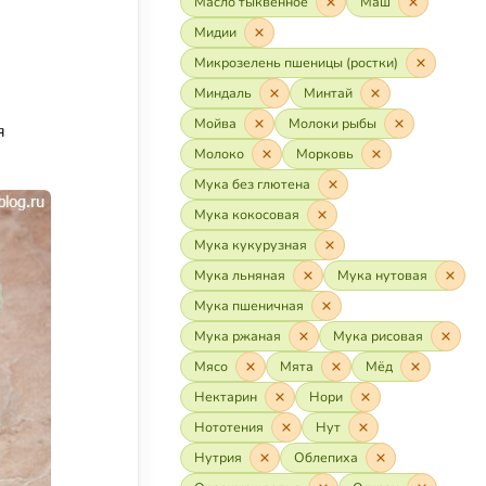
Масло тыквенное
Маш
Мидии
Микрозелень пшеницы (ростки)
Миндаль
Минтай
Мойва
Молоки рыбы
я
Молоко
Морковь
Мука без глютена
Мука кокосовая
Мука кукурузная
Мука льняная
Мука нутовая
Мука пшеничная
Мука ржаная
Мука рисовая
Мясо
Мята
Мёд
Нектарин
Нори
Нототения
Нут
Нутрия
Облепиха