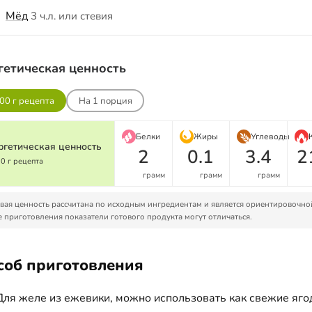
Мёд
3 ч.л. или стевия
гетическая ценность
00 г рецепта
На
1
порция
Белки
Жиры
Углеводы
ргетическая ценность
2
0.1
3.4
2
00 г рецепта
грамм
грамм
грамм
ая ценность рассчитана по исходным ингредиентам и является ориентировочно
 приготовления показатели готового продукта могут отличаться.
соб приготовления
Для желе из ежевики, можно использовать как свежие яго