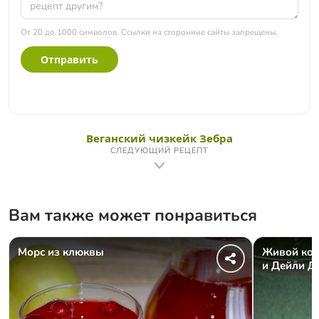
От 20 до 1000 символов. Ссылки на сторонние сайты запрещены.
Отправить
Веганский чизкейк Зебра
СЛЕДУЮЩИЙ РЕЦЕПТ
Вам также может понравиться
Морс из клюквы
Живой кок
и Дейли Д