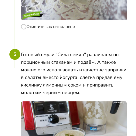
Отметить как выполнено
5
Готовый смузи "Сила семян" разливаем по
порционным стаканам и подаём. А также
можно его использовать в качестве заправки
в салаты вместо йогурта, слегка придав ему
кислинку лимонным соком и приправить
молотым чёрным перцем.