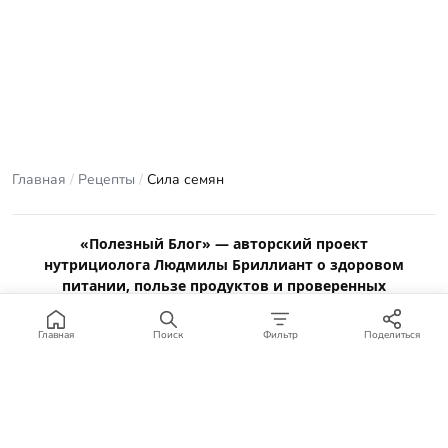
Главная
/
Рецепты
/
Сила семян
«Полезный Блог» — авторский проект
нутрициолога Людмилы Бриллиант о здоровом
питании, пользе продуктов и проверенных
рецептах.
Материалы сайта носят ознакомительный характер и не
Главная
Поиск
Фильтр
Поделиться
заменяют консультацию врача или профильного специалиста.
Отказ от ответственности
.
© 2012–2026 Полезный Блог. Все права защищены.