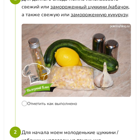
свежий или
замороженный цуккини /кабачок
,
а также свежую или
замороженную кукурузу
.
Отметить как выполнено
2
Для начала моем молоденькие цуккини /