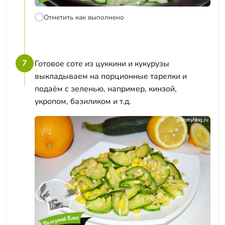
Отметить как выполнено
7
Готовое соте из цуккини и кукурузы
выкладываем на порционные тарелки и
подаём с зеленью, например, кинзой,
укропом, базиликом и т.д.