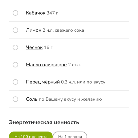
Кабачок
347 г
Лимон
2 ч.л. свежего сока
Чеснок
16 г
Масло оливковое
2 ст.л.
Перец чёрный
0.3 ч.л. или по вкусу
Соль
по Вашему вкусу и желанию
Энергетическая ценность
На 100 г рецепта
На
1
порция