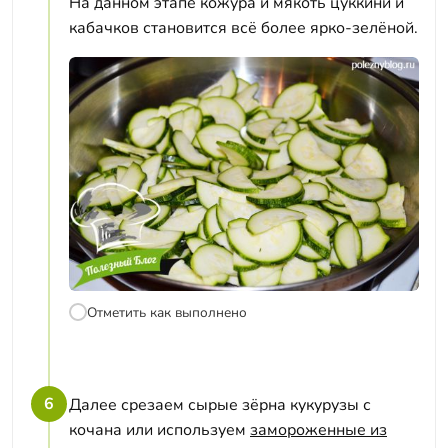
На данном этапе кожура и мякоть цуккини и
кабачков становится всё более ярко-зелёной.
Отметить как выполнено
6
Далее срезаем сырые зёрна кукурузы с
кочана или используем
замороженные из