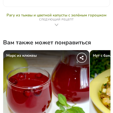
Рагу из тыквы и цветной капусты с зелёным горошком
СЛЕДУЮЩИЙ РЕЦЕПТ
Вам также может понравиться
Морс из клюквы
Нут с бак