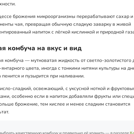
хности.
цессе брожения микроорганизмы перерабатывают сахар и
ненты чая, превращая обычную сладкую заварку в живой
нтированный напиток с лёгкой кислинкой и природной газ
ая комбуча на вкус и вид
ая комбуча — мутноватая жидкость от светло-золотистого 
-янтарного цвета, иногда с тонкими нитями культуры на дн
а пенится и пузырится при наливании.
кисло-сладкий, освежающий, с уксусной ноткой и фруктов
ками, особенно если в напиток добавляли фрукты или спец
ольше брожение, тем кислее и менее сладким становится
тат.
выбрать качественную комбучу и правильно её хранить — в разделе
К