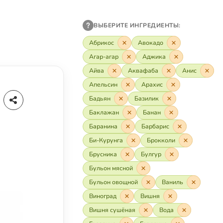
ВЫБЕРИТЕ ИНГРЕДИЕНТЫ:
Абрикос
Авокадо
Агар-агар
Аджика
Айва
Аквафаба
Анис
Апельсин
Арахис
Бадьян
Базилик
Баклажан
Банан
Баранина
Барбарис
Би-Курунга
Брокколи
Брусника
Булгур
Бульон мясной
Бульон овощной
Ваниль
Виноград
Вишня
Вишня сушёная
Вода