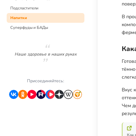
повер
Подсластители
В про
Напитки
компо
Суперфуды и БАДы
ферме
Как
Наше здоровье в наших руках
Готов
тёмно
слегк
Присоединяйтесь:
Вкус 
оттен
Чем д
резуль
Как 