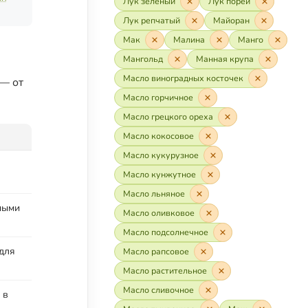
Лук зелёный
Лук порей
Лук репчатый
Майоран
Мак
Малина
Манго
Мангольд
Манная крупа
Масло виноградных косточек
 — от
Масло горчичное
Масло грецкого ореха
Масло кокосовое
Масло кукурузное
Масло кунжутное
Масло льняное
ными
Масло оливковое
Масло подсолнечное
 для
Масло рапсовое
Масло растительное
Масло сливочное
 в