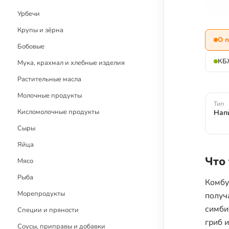
Детское меню
Урбечи
Рецепты без глютена
Крупы и зёрна
О 
Рецепты с блендером
Бобовые
Рецепты с дегидратором
КБ
Мука, крахмал и хлебные изделия
Растительные масла
Молочные продукты
Тип
Кисломолочные продукты
Нап
Сыры
Яйца
Что
Мясо
Рыба
Комбу
Морепродукты
получ
симби
Специи и пряности
гриб 
Соусы, приправы и добавки