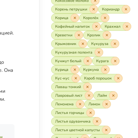
Кокосовое молоко
Корень петрушки
Кориандр
Корица
Королёк
Кофейный напиток
Крахмал
ацией.
Креветки
Кролик
Крыжовник
Кукуруза
Кукурузная полента
Кунжут белый
Курага
до
е. Она
Курица
Куркума
Кус-кус
Кэроб порошок
Лаваш тонкий
ыми
Лавровый лист
Лайм
ии.
Лемонема
Лимон
Листья горчицы
Листья одуванчика
Листья цветной капусты
ак