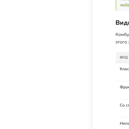
выбр
Вид
Комбу
этого 
ВИД
Клас
Фру
Со с
Непа