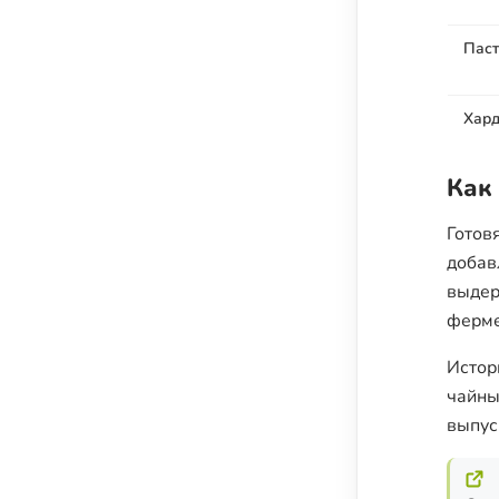
Паст
Хард
Как
Готов
добав
выдер
ферме
Истор
чайны
выпус