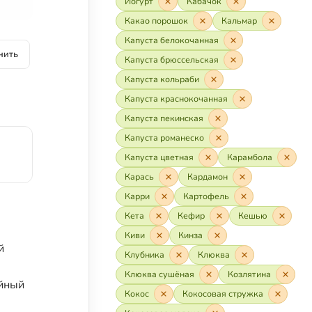
Йогурт
Кабачок
Какао порошок
Кальмар
Капуста белокочанная
нить
Капуста брюссельская
Капуста кольраби
Капуста краснокочанная
Капуста пекинская
Капуста романеско
Капуста цветная
Карамбола
Карась
Кардамон
Карри
Картофель
Кета
Кефир
Кешью
Киви
Кинза
й
Клубника
Клюква
Клюква сушёная
Козлятина
айный
Кокос
Кокосовая стружка