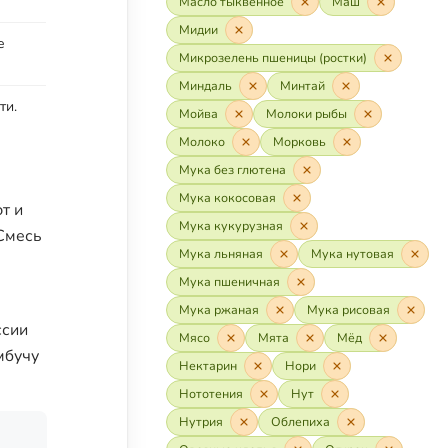
Масло тыквенное
Маш
Мидии
е
Микрозелень пшеницы (ростки)
Миндаль
Минтай
ти.
Мойва
Молоки рыбы
Молоко
Морковь
Мука без глютена
Мука кокосовая
т и
Мука кукурузная
 Смесь
Мука льняная
Мука нутовая
Мука пшеничная
Мука ржаная
Мука рисовая
ссии
Мясо
Мята
Мёд
мбучу
Нектарин
Нори
Нототения
Нут
Нутрия
Облепиха