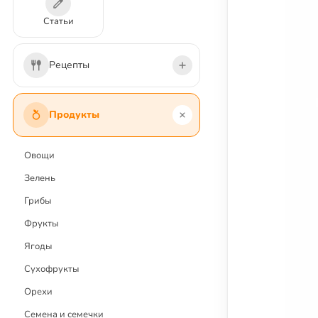
Статьи
Рецепты
Первые блюда
Продукты
Вторые блюда
Салаты
Овощи
Напитки и коктейли
Зелень
Соусы и заправки
Грибы
Закуски
Фрукты
Десерты и сладости
Ягоды
Выпечка
Сухофрукты
Заготовки
Орехи
Постные блюда
Семена и семечки