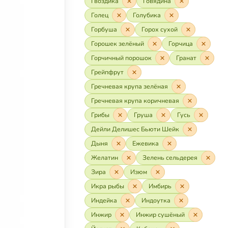
Гвоздика
Говядина
Голец
Голубика
Горбуша
Горох сухой
Горошек зелёный
Горчица
Горчичный порошок
Гранат
Грейпфрут
Гречневая крупа зелёная
Гречневая крупа коричневая
Грибы
Груша
Гусь
Дейли Делишес Бьюти Шейк
Дыня
Ежевика
Желатин
Зелень сельдерея
Зира
Изюм
Икра рыбы
Имбирь
Индейка
Индоутка
Инжир
Инжир сушёный