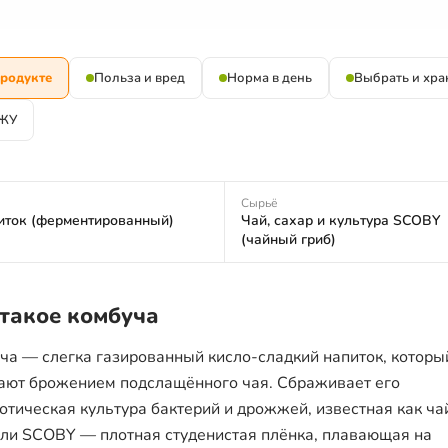
продукте
Польза и вред
Норма в день
Выбрать и хра
ЖУ
Сырьё
иток (ферментированный)
Чай, сахар и культура SCOBY
(чайный гриб)
 такое комбуча
ча — слегка газированный кисло-сладкий напиток, которы
ают брожением подслащённого чая. Сбраживает его
отическая культура бактерий и дрожжей, известная как ч
или SCOBY — плотная студенистая плёнка, плавающая на