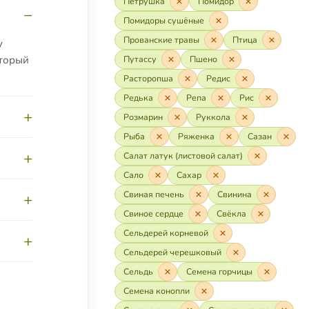
Петрушка
Помидор
Помидоры сушёные
Прованские травы
Птица
у
оторый
Путассу
Пшено
Расторопша
Редис
Редька
Репа
Рис
Розмарин
Руккола
Рыба
Ряженка
Сазан
рый
Салат латук (листовой салат)
хар, и
Сало
Сахар
ток.
рта —
Свиная печень
Свинина
кая
Свиное сердце
Свёкла
Сельдерей корневой
ылке
Сельдерей черешковый
яч лет
Сельдь
Семена горчицы
 гриб
Семена конопли