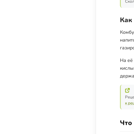
Скол
Как
Комбу
напит
газир
На её
кислы
держа
Реце
к ре
Что 