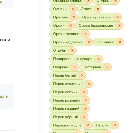
Овсяные хлопья
Огурец
ь
Оливки
Опята
Орегано
Орех мускатный
Орехи
Орехи бразильские
Орехи грецкие
й или
Орехи кедровые
Осьминог
.
Отруби
Панировочные сухари
Паприка
Пастернак
Перец белый
Перец душистый
Перец острый
ейти
Перец розовый
Перец сладкий
Перец чёрный
Перловая крупа
Персик