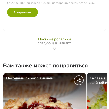
От 20 до 1000 символов. Ссылки на сторонние сайты запрещены.
Отправить
Постные рогалики
СЛЕДУЮЩИЙ РЕЦЕПТ
Вам также может понравиться
Песочный пирог с вишней
Салат из п
зелёной й