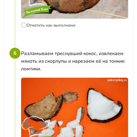
Отметить как выполнено
6
Разламываем треснувший кокос, извлекаем
мякоть из скорлупы и нарезаем её на тонкие
ломтики.