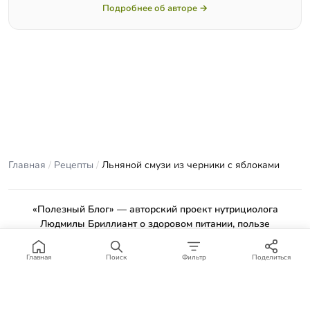
Подробнее об авторе →
Главная
/
Рецепты
/
Льняной смузи из черники с яблоками
«Полезный Блог» — авторский проект нутрициолога
Людмилы Бриллиант о здоровом питании, пользе
продуктов и проверенных рецептах.
Материалы сайта носят ознакомительный характер и не
Главная
Поиск
Фильтр
Поделиться
заменяют консультацию врача или профильного специалиста.
Отказ от ответственности
.
© 2012–2026 Полезный Блог. Все права защищены.