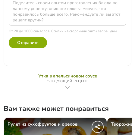
От 20 до 1000 символов. Ссылки на сторонние сайты запрещены.
Отправить
Утка в апельсиновом соусе
СЛЕДУЮЩИЙ РЕЦЕПТ
Вам также может понравиться
Рулет из сухофруктов и орехов
Творожная