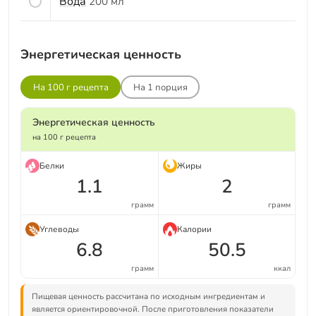
Вода
200 мл
Энергетическая ценность
На 100 г рецепта
На
1
порция
Энергетическая ценность
на 100 г рецепта
Белки
Жиры
1.1
2
грамм
грамм
Углеводы
Калории
6.8
50.5
грамм
ккал
Пищевая ценность рассчитана по исходным ингредиентам и
является ориентировочной. После приготовления показатели