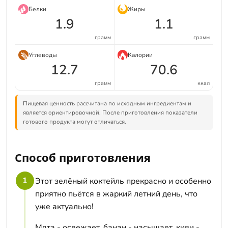
Белки
Жиры
1.9
1.1
грамм
грамм
Углеводы
Калории
12.7
70.6
грамм
ккал
Пищевая ценность рассчитана по исходным ингредиентам и
является ориентировочной. После приготовления показатели
готового продукта могут отличаться.
Способ приготовления
1
Этот зелёный коктейль прекрасно и особенно
приятно пьётся в жаркий летний день, что
уже актуально!
Мята - освежает, банан - насыщает, киви -