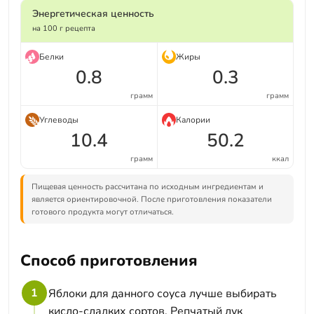
Энергетическая ценность
на 100 г рецепта
Белки
Жиры
0.8
0.3
грамм
грамм
Углеводы
Калории
10.4
50.2
грамм
ккал
Пищевая ценность рассчитана по исходным ингредиентам и
является ориентировочной. После приготовления показатели
готового продукта могут отличаться.
Способ приготовления
1
Яблоки для данного соуса лучше выбирать
кисло-сладких сортов. Репчатый лук