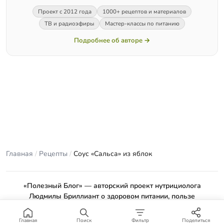
Проект с 2012 года
1000+ рецептов и материалов
ТВ и радиоэфиры
Мастер-классы по питанию
Подробнее об авторе →
Главная
/
Рецепты
/
Соус «Сальса» из яблок
«Полезный Блог» — авторский проект нутрициолога
Людмилы Бриллиант о здоровом питании, пользе
продуктов и проверенных рецептах.
Материалы сайта носят ознакомительный характер и не
Главная
Поиск
Фильтр
Поделиться