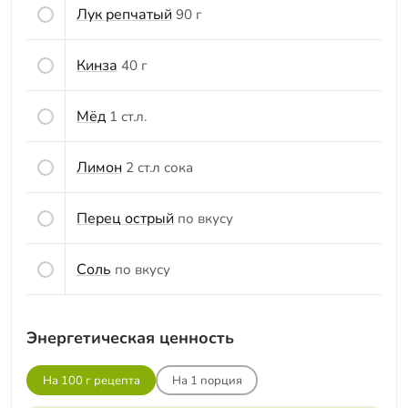
Лук репчатый
90 г
Кинза
40 г
Мёд
1 ст.л.
Лимон
2 ст.л сока
Перец острый
по вкусу
Соль
по вкусу
Энергетическая ценность
На 100 г рецепта
На
1
порция