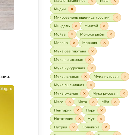
Масло тыквенное
Маш
Мидии
Микрозелень пшеницы (ростки)
Миндаль
Минтай
Мойва
Молоки рыбы
Молоко
Морковь
Мука без глютена
Мука кокосовая
Мука кукурузная
сики.
Мука льняная
Мука нутовая
Мука пшеничная
Мука ржаная
Мука рисовая
Мясо
Мята
Мёд
Нектарин
Нори
Нототения
Нут
Нутрия
Облепиха