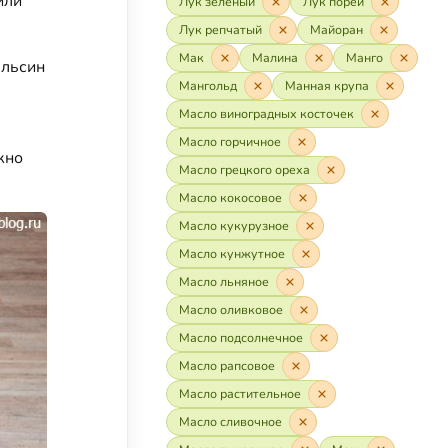
или
Лук зелёный
Лук порей
Лук репчатый
Майоран
Мак
Малина
Манго
ельсин
Мангольд
Манная крупа
Масло виноградных косточек
Масло горчичное
жно
Масло грецкого ореха
Масло кокосовое
Масло кукурузное
Масло кунжутное
Масло льняное
Масло оливковое
Масло подсолнечное
Масло рапсовое
Масло растительное
Масло сливочное