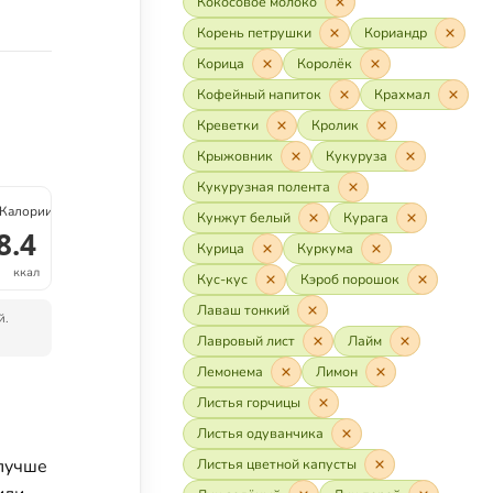
Кокосовое молоко
Корень петрушки
Кориандр
Корица
Королёк
Кофейный напиток
Крахмал
Креветки
Кролик
Крыжовник
Кукуруза
Кукурузная полента
Калории
Кунжут белый
Курага
8.4
Курица
Куркума
ккал
Кус-кус
Кэроб порошок
Лаваш тонкий
й.
Лавровый лист
Лайм
Лемонема
Лимон
Листья горчицы
Листья одуванчика
 лучше
Листья цветной капусты