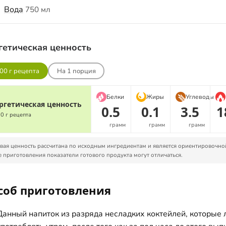
Вода
750 мл
гетическая ценность
00 г рецепта
На
1
порция
Белки
Жиры
Углеводы
ргетическая ценность
0.5
0.1
3.5
1
00 г рецепта
грамм
грамм
грамм
ая ценность рассчитана по исходным ингредиентам и является ориентировочно
 приготовления показатели готового продукта могут отличаться.
соб приготовления
Данный напиток из разряда несладких коктейлей, которые