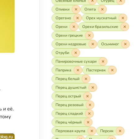
Овсяные хлопья
Огурец
Оливки
Опята
Орегано
Орех мускатный
Орехи
Орехи бразильские
Орехи грецкие
Орехи кедровые
Осьминог
Отруби
Панировочные сухари
Паприка
Пастернак
Перец белый
Перец душистый
,
Перец острый
Перец розовый
 и её.
Перец сладкий
этому
Перец чёрный
Перловая крупа
Персик