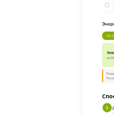
Семена и семечки
Урбечи
Крупы и зёрна
Энер
Бобовые
Мука, крахмал и хлебные изделия
На 1
Растительные масла
Молочные продукты
Эне
на 1
Кисломолочные продукты
Сыры
Пищев
Яйца
После
Мясо
Рыба
Спо
Морепродукты
1
Специи и пряности