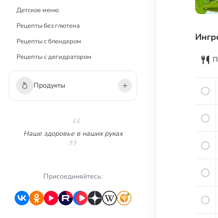
Детское меню
Рецепты без глютена
Ингр
Рецепты с блендером
Рецепты с дегидратором
П
Продукты
Овощи
Зелень
Наше здоровье в наших руках
Грибы
Фрукты
Ягоды
Присоединяйтесь:
Сухофрукты
Орехи