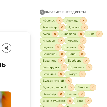
ВЫБЕРИТЕ ИНГРЕДИЕНТЫ:
Абрикос
Авокадо
Агар-агар
Аджика
Айва
Аквафаба
Анис
Апельсин
Арахис
Бадьян
Базилик
Баклажан
Банан
Баранина
Барбарис
ль
Би-Курунга
Брокколи
Брусника
Булгур
Бульон мясной
Бульон овощной
Ваниль
Виноград
Вишня
Вишня сушёная
Вода