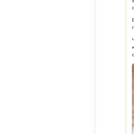
Соусы, приправы и добавки
Подсластители
Напитки
Суперфуды и БАДы