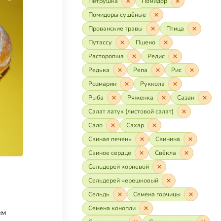
Петрушка
Помидор
Помидоры сушёные
Прованские травы
Птица
Путассу
Пшено
Расторопша
Редис
Редька
Репа
Рис
Розмарин
Руккола
Рыба
Ряженка
Сазан
Салат латук (листовой салат)
Сало
Сахар
Свиная печень
Свинина
Свиное сердце
Свёкла
Сельдерей корневой
Сельдерей черешковый
Сельдь
Семена горчицы
Семена конопли
ем