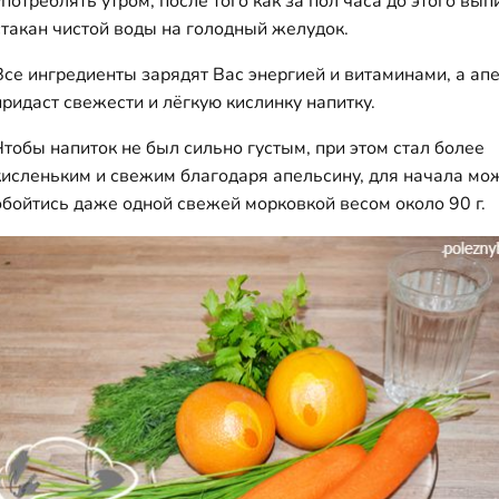
употреблять утром, после того как за пол часа до этого вып
стакан чистой воды на голодный желудок.
Все ингредиенты зарядят Вас энергией и витаминами, а ап
придаст свежести и лёгкую кислинку напитку.
Чтобы напиток не был сильно густым, при этом стал более
кисленьким и свежим благодаря апельсину, для начала мо
обойтись даже одной свежей морковкой весом около 90 г.