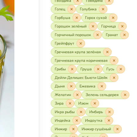
Гвоздика
Говядина
Голец
Голубика
Горбуша
Горох сухой
Горошек зелёный
Горчица
Горчичный порошок
Гранат
Грейпфрут
Гречневая крупа зелёная
Гречневая крупа коричневая
Грибы
Груша
Гусь
Дейли Делишес Бьюти Шейк
Дыня
Ежевика
Желатин
Зелень сельдерея
Зира
Изюм
Икра рыбы
Имбирь
Индейка
Индоутка
Инжир
Инжир сушёный