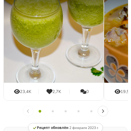
23,4K
2,7K
0
19,5
Рецепт обновлён
·
2 февраля 2023 г.