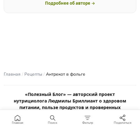
Подробнее об авторе →
Главная
/
Рецепты
/
Антрекот в фольге
«Полезный Блог» — авторский проект
нутрициолога Людмилы Бриллиант о здоровом
питании, пользе продуктов и проверенных
рецептах.
Материалы сайта носят ознакомительный характер и не
Главная
Поиск
Фильтр
Поделиться
заменяют консультацию врача или профильного специалиста.
Отказ от ответственности
.