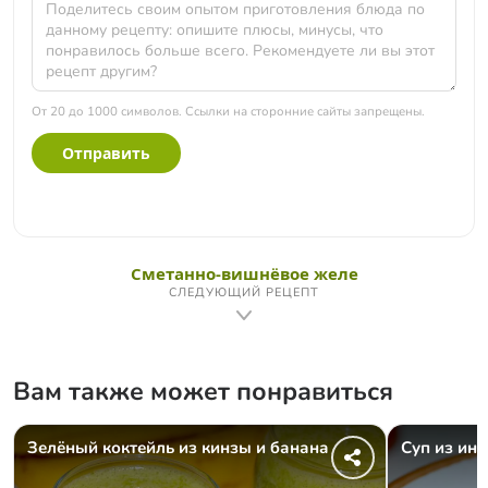
От 20 до 1000 символов. Ссылки на сторонние сайты запрещены.
Отправить
Сметанно-вишнёвое желе
СЛЕДУЮЩИЙ РЕЦЕПТ
Вам также может понравиться
Зелёный коктейль из кинзы и банана
Суп из ин