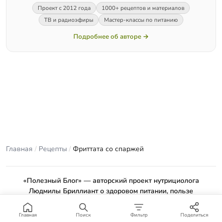
Проект с 2012 года
1000+ рецептов и материалов
ТВ и радиоэфиры
Мастер-классы по питанию
Подробнее об авторе →
Главная
/
Рецепты
/
Фриттата со спаржей
«Полезный Блог» — авторский проект нутрициолога
Людмилы Бриллиант о здоровом питании, пользе
продуктов и проверенных рецептах.
Материалы сайта носят ознакомительный характер и не
Главная
Поиск
Фильтр
Поделиться
заменяют консультацию врача или профильного специалиста.