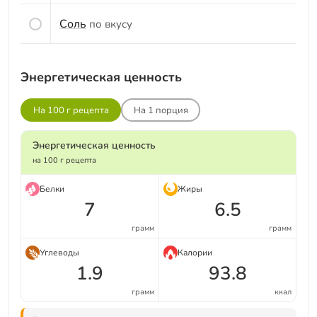
Соль
по вкусу
Энергетическая ценность
На 100 г рецепта
На
1
порция
Энергетическая ценность
на 100 г рецепта
Белки
Жиры
7
6.5
грамм
грамм
Углеводы
Калории
1.9
93.8
грамм
ккал