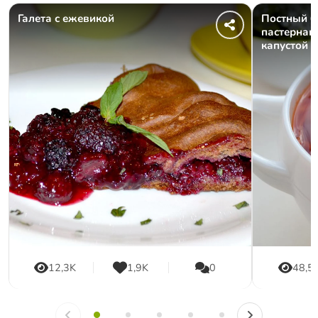
Галета с ежевикой
Постный б
пастернак
капустой
12,3K
1,9K
0
48,5