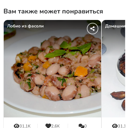
Вам также может понравиться
Лобио из фасоли
Домашний 
31,1K
2,6K
0
31,1