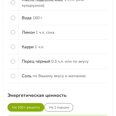
кукурузное)
Вода
160 г
Лимон
1 ч.л. сока
Карри
1 ч.л.
Перец чёрный
0.3 ч.л. или по вкусу
Соль
по Вашему вкусу и желанию
Энергетическая ценность
На 100 г рецепта
На
1
порция