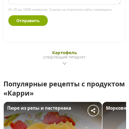
От 20 до 1000 символов. Ссылки на сторонние сайты запрещены.
Отправить
Картофель
СЛЕДУЮЩИЙ ПРОДУКТ
Популярные рецепты с продуктом
«Карри»
Пюре из репы и пастернака
Морковны