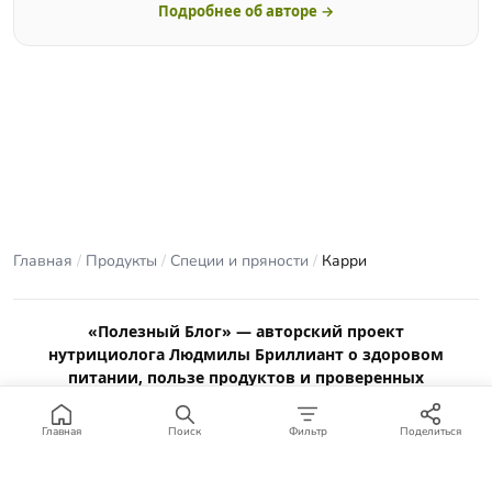
Подробнее об авторе →
Главная
/
Продукты
/
Специи и пряности
/
Карри
«Полезный Блог» — авторский проект
нутрициолога Людмилы Бриллиант о здоровом
питании, пользе продуктов и проверенных
рецептах.
Материалы сайта носят ознакомительный характер и не
Главная
Поиск
Фильтр
Поделиться
заменяют консультацию врача или профильного специалиста.
Отказ от ответственности
.