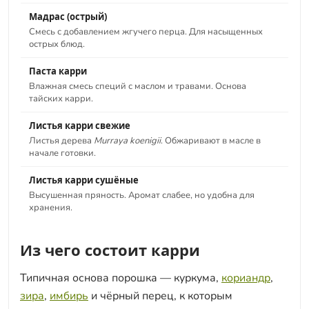
Мадрас (острый)
Смесь с добавлением жгучего перца. Для насыщенных
острых блюд.
Паста карри
Влажная смесь специй с маслом и травами. Основа
тайских карри.
Листья карри свежие
Листья дерева
Murraya koenigii
. Обжаривают в масле в
начале готовки.
Листья карри сушёные
Высушенная пряность. Аромат слабее, но удобна для
хранения.
Из чего состоит карри
Типичная основа порошка — куркума,
кориандр
,
зира
,
имбирь
и чёрный перец, к которым