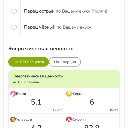
Перец острый
по Вашему вкусу (Чилли)
Перец чёрный
по Вашему вкусу
Энергетическая ценность
На 100 г рецепта
На
1
порция
Энергетическая ценность
на 100 г рецепта
Белки
Жиры
5.1
6
грамм
грамм
Углеводы
Калории
4.2
92.9