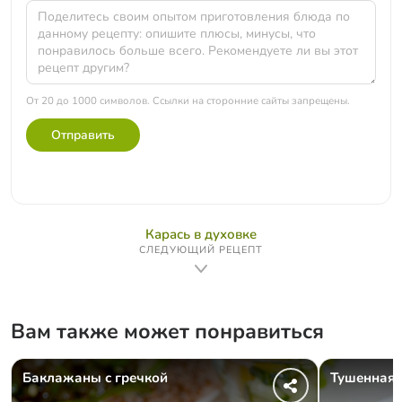
От 20 до 1000 символов. Ссылки на сторонние сайты запрещены.
Отправить
Карась в духовке
СЛЕДУЮЩИЙ РЕЦЕПТ
Вам также может понравиться
Баклажаны с гречкой
Тушенная 