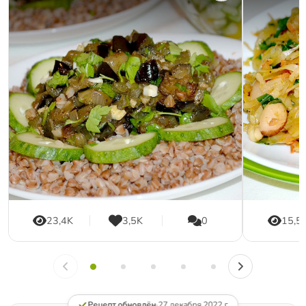
23,4K
3,5K
0
15,5
Рецепт обновлён
·
27 декабря 2022 г.