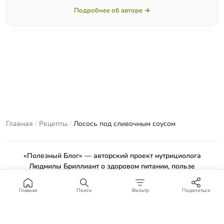
Подробнее об авторе →
Главная
/
Рецепты
/
Лосось под сливочным соусом
«Полезный Блог» — авторский проект нутрициолога
Людмилы Бриллиант о здоровом питании, пользе
продуктов и проверенных рецептах.
Материалы сайта носят ознакомительный характер и не
Главная
Поиск
Фильтр
Поделиться
заменяют консультацию врача или профильного специалиста.
Отказ от ответственности
.
© 2012–2026 Полезный Блог. Все права защищены.