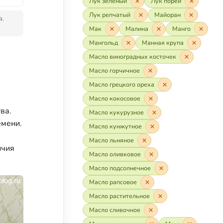
Лук зелёный
Лук порей
Лук репчатый
Майоран
й.
Мак
Малина
Манго
Мангольд
Манная крупа
Масло виноградных косточек
Масло горчичное
Масло грецкого ореха
Масло кокосовое
ва.
Масло кукурузное
емени.
Масло кунжутное
Масло льняное
ичия
Масло оливковое
Масло подсолнечное
Масло рапсовое
Масло растительное
Масло сливочное