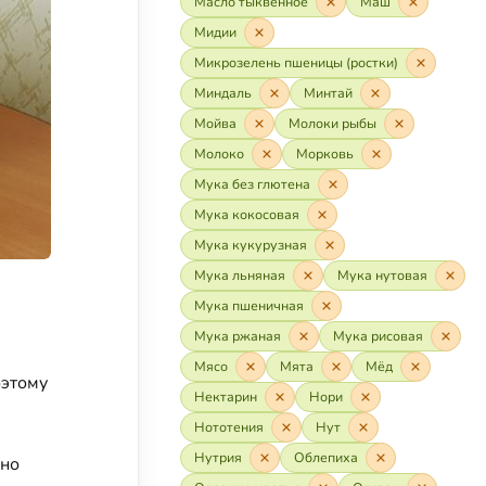
Масло тыквенное
Маш
Мидии
Микрозелень пшеницы (ростки)
Миндаль
Минтай
Мойва
Молоки рыбы
Молоко
Морковь
Мука без глютена
Мука кокосовая
Мука кукурузная
Мука льняная
Мука нутовая
Мука пшеничная
Мука ржаная
Мука рисовая
Мясо
Мята
Мёд
оэтому
Нектарин
Нори
Нототения
Нут
Нутрия
Облепиха
чно