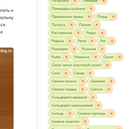
Петрушка
Помидор
Помидоры сушёные
пать к
Прованские травы
Птица
кольку
ься
Путассу
Пшено
но
Расторопша
Редис
Редька
Репа
Рис
Розмарин
Руккола
Рыба
Ряженка
Сазан
Салат латук (листовой салат)
Сало
Сахар
Свиная печень
Свинина
Свиное сердце
Свёкла
Сельдерей корневой
Сельдерей черешковый
Сельдь
Семена горчицы
Семена конопли