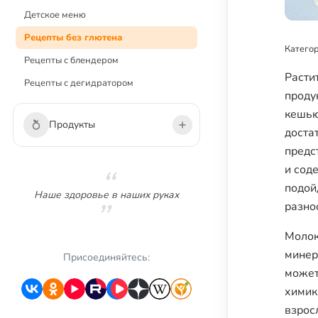
Детское меню
Рецепты без глютена
Категор
Рецепты с блендером
Расти
Рецепты с дегидратором
проду
кешью
Продукты
доста
предс
Овощи
и сод
подой
Зелень
Наше здоровье в наших руках
разно
Грибы
Фрукты
Молок
минер
Ягоды
Присоединяйтесь:
может
Сухофрукты
химик
Орехи
взрос