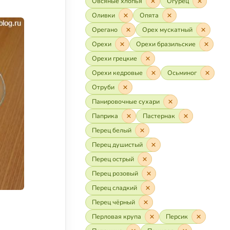
Овсяные хлопья
Огурец
Оливки
Опята
Орегано
Орех мускатный
Орехи
Орехи бразильские
Орехи грецкие
Орехи кедровые
Осьминог
Отруби
Панировочные сухари
Паприка
Пастернак
Перец белый
Перец душистый
Перец острый
Перец розовый
Перец сладкий
Перец чёрный
Перловая крупа
Персик