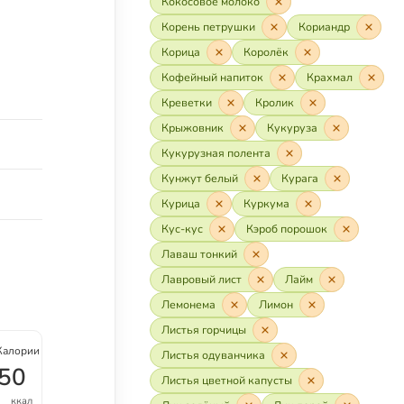
Кокосовое молоко
Корень петрушки
Кориандр
Корица
Королёк
Кофейный напиток
Крахмал
Креветки
Кролик
Крыжовник
Кукуруза
Кукурузная полента
Кунжут белый
Курага
Курица
Куркума
Кус-кус
Кэроб порошок
Лаваш тонкий
Лавровый лист
Лайм
Лемонема
Лимон
Листья горчицы
Калории
Листья одуванчика
50
Листья цветной капусты
ккал