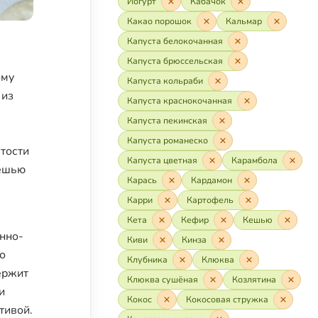
Йогурт
Кабачок
Какао порошок
Кальмар
Капуста белокочанная
Капуста брюссельская
ому
Капуста кольраби
 из
Капуста краснокочанная
Капуста пекинская
Капуста романеско
тости
Капуста цветная
Карамбола
кешью
Карась
Кардамон
Карри
Картофель
Кета
Кефир
Кешью
нно-
Киви
Кинза
о
Клубника
Клюква
ержит
Клюква сушёная
Козлятина
и
Кокос
Кокосовая стружка
тивой.