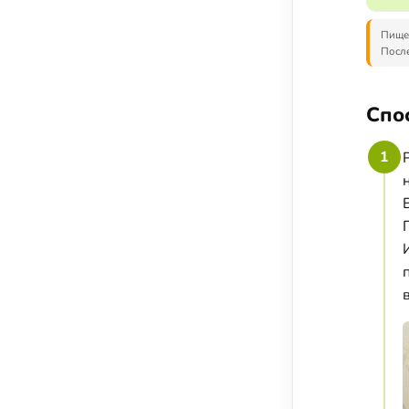
Соусы, приправы и добавки
Пищев
Подсластители
После
Напитки
Суперфуды и БАДы
Спо
1