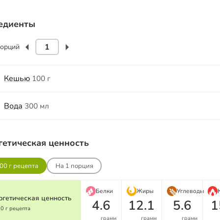
едиенты
орций
Кешью
100 г
Вода
300 мл
гетическая ценность
00 г рецепта
На
1
порция
Белки
Жиры
Углеводы
ргетическая ценность
4.6
12.1
5.6
1
00 г рецепта
грамм
грамм
грамм