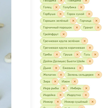
Гвоздика
Говядина
Голец
Голубика
Горбуша
Горох сухой
Горошек зелёный
Горчица
Горчичный порошок
Гранат
Грейпфрут
Гречневая крупа зелёная
Гречневая крупа коричневая
Грибы
Груша
Гусь
Дейли Делишес Бьюти Шейк
Дыня
Ежевика
Желатин
Зелень сельдерея
Зира
Изюм
Икра рыбы
Имбирь
Индейка
Индоутка
Инжир
Инжир сушёный