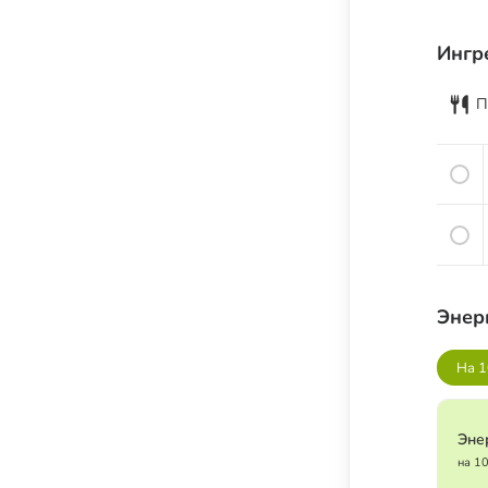
Семена и семечки
Урбечи
Ингр
Крупы и зёрна
П
Бобовые
Мука, крахмал и хлебные изделия
Растительные масла
Молочные продукты
Кисломолочные продукты
Сыры
Энер
Яйца
Мясо
На 1
Рыба
Морепродукты
Эне
Специи и пряности
на 1