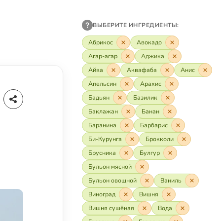
ВЫБЕРИТЕ ИНГРЕДИЕНТЫ:
Абрикос
Авокадо
Агар-агар
Аджика
Айва
Аквафаба
Анис
Апельсин
Арахис
Бадьян
Базилик
Баклажан
Банан
Баранина
Барбарис
Би-Курунга
Брокколи
Брусника
Булгур
Бульон мясной
Бульон овощной
Ваниль
Виноград
Вишня
Вишня сушёная
Вода