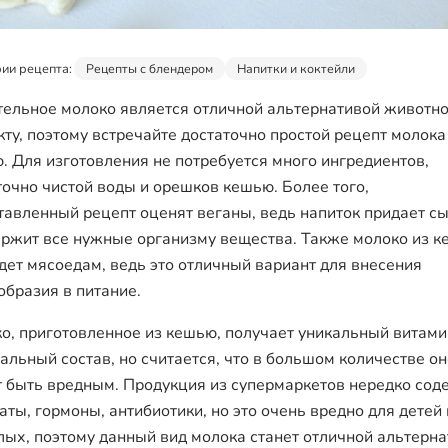
ии рецепта:
Рецепты с блендером
Напитки и коктейли
тельное молоко является отличной альтернативой животн
кту, поэтому встречайте достаточно простой рецепт молока
. Для изготовления не потребуется много ингредиентов,
точно чистой воды и орешков кешью. Более того,
тавленный рецепт оценят веганы, ведь напиток придает сы
ержит все нужные организму вещества. Также молоко из 
дет мясоедам, ведь это отличный вариант для внесения
образия в питание.
о, приготовленное из кешью, получает уникальный витами
альный состав, но считается, что в большом количестве он
 быть вредным. Продукция из супермаркетов нередко сод
аты, гормоны, антибиотики, но это очень вредно для детей 
лых, поэтому данный вид молока станет отличной альтерна