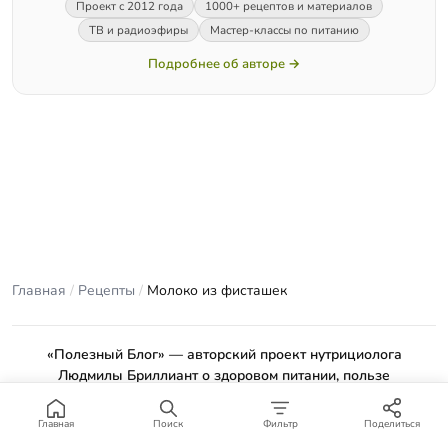
Проект с 2012 года
1000+ рецептов и материалов
ТВ и радиоэфиры
Мастер-классы по питанию
Подробнее об авторе →
Главная
/
Рецепты
/
Молоко из фисташек
«Полезный Блог» — авторский проект нутрициолога
Людмилы Бриллиант о здоровом питании, пользе
продуктов и проверенных рецептах.
Материалы сайта носят ознакомительный характер и не
Главная
Поиск
Фильтр
Поделиться
заменяют консультацию врача или профильного специалиста.