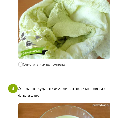
Отметить как выполнено
8
А в чаше куда отжимали готовое молоко из
фисташек.