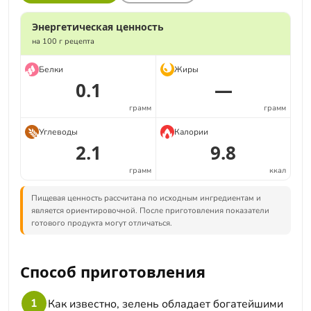
Энергетическая ценность
на 100 г рецепта
Белки
Жиры
0.1
—
грамм
грамм
Углеводы
Калории
2.1
9.8
грамм
ккал
Пищевая ценность рассчитана по исходным ингредиентам и
является ориентировочной. После приготовления показатели
готового продукта могут отличаться.
Способ приготовления
1
Как известно, зелень обладает богатейшими