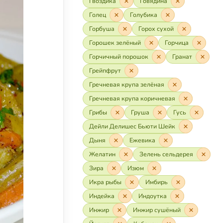
Гвоздика
Говядина
Голец
Голубика
Горбуша
Горох сухой
Горошек зелёный
Горчица
Горчичный порошок
Гранат
Грейпфрут
Гречневая крупа зелёная
Гречневая крупа коричневая
Грибы
Груша
Гусь
Дейли Делишес Бьюти Шейк
Дыня
Ежевика
Желатин
Зелень сельдерея
Зира
Изюм
Икра рыбы
Имбирь
Индейка
Индоутка
Инжир
Инжир сушёный