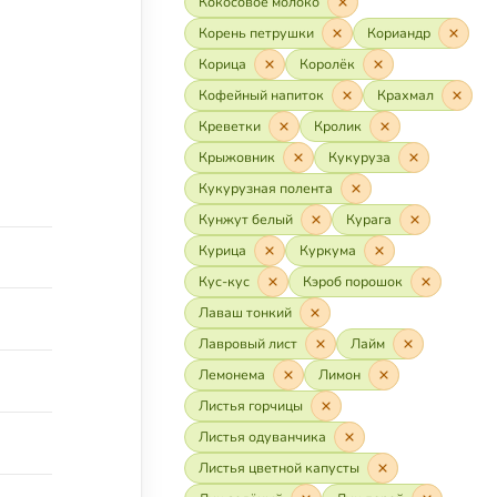
Кокосовое молоко
Корень петрушки
Кориандр
Корица
Королёк
Кофейный напиток
Крахмал
Креветки
Кролик
Крыжовник
Кукуруза
Кукурузная полента
Кунжут белый
Курага
Курица
Куркума
Кус-кус
Кэроб порошок
Лаваш тонкий
Лавровый лист
Лайм
Лемонема
Лимон
Листья горчицы
Листья одуванчика
Листья цветной капусты