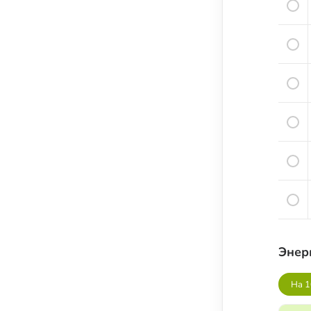
Соусы, приправы и добавки
Подсластители
Напитки
Суперфуды и БАДы
Энер
На 1