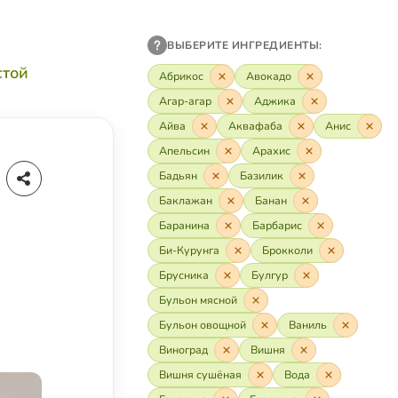
ВЫБЕРИТЕ ИНГРЕДИЕНТЫ:
стой
Абрикос
Авокадо
Агар-агар
Аджика
Айва
Аквафаба
Анис
Апельсин
Арахис
Бадьян
Базилик
Баклажан
Банан
Баранина
Барбарис
Би-Курунга
Брокколи
Брусника
Булгур
Бульон мясной
Бульон овощной
Ваниль
Виноград
Вишня
Вишня сушёная
Вода