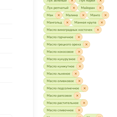
Лук зелёный
Лук порей
Лук репчатый
Майоран
Мак
Малина
Манго
Мангольд
Манная крупа
Масло виноградных косточек
Масло горчичное
Масло грецкого ореха
Масло кокосовое
Масло кукурузное
Масло кунжутное
Масло льняное
Масло оливковое
Масло подсолнечное
Масло рапсовое
Масло растительное
Масло сливочное