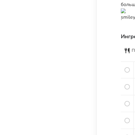
Семена и семечки
больш
Урбечи
.
Крупы и зёрна
Бобовые
Ингр
Мука, крахмал и хлебные изделия
П
Растительные масла
Молочные продукты
Кисломолочные продукты
Сыры
Яйца
Мясо
Рыба
Морепродукты
Специи и пряности