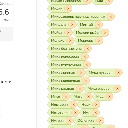
Масло тыквенное
Маш
Калории
Мидии
6.6
Микрозелень пшеницы (ростки)
ккал
Миндаль
Минтай
й.
Мойва
Молоки рыбы
Молоко
Морковь
Мука без глютена
Мука кокосовая
Мука кукурузная
Мука льняная
Мука нутовая
Мука пшеничная
аем и
Мука ржаная
Мука рисовая
Мясо
Мята
Мёд
е
Нектарин
Нори
ь
,
Нототения
Нут
,
Нутрия
Облепиха