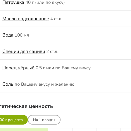
Петрушка
40 г (или по вкусу)
Масло подсолнечное
4 ст.л.
Вода
100 мл
Специи для сациви
2 ст.л.
Перец чёрный
0.5 г или по Вашему вкусу
Соль
по Вашему вкусу и желанию
гетическая ценность
00 г рецепта
На
1
порция