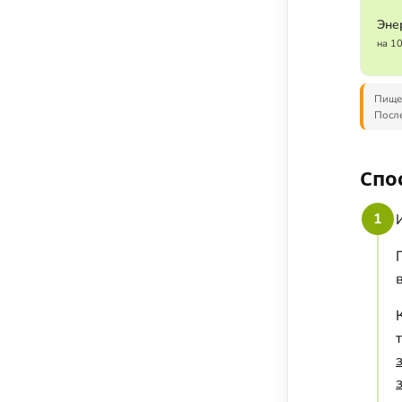
Эне
на 1
Пищев
После
Спо
1