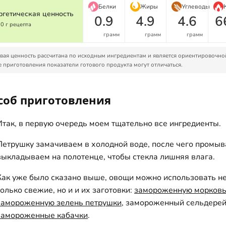
Белки
Жиры
Углеводы
ргетическая ценность
0.9
4.9
4.6
6
00 г рецепта
грамм
грамм
грамм
ая ценность рассчитана по исходным ингредиентам и является ориентировочно
 приготовления показатели готового продукта могут отличаться.
соб приготовления
Итак, в первую очередь моем тщательно все ингредиенты.
Петрушку замачиваем в холодной воде, после чего промыв
выкладываем на полотенце, чтобы стекла лишняя влага.
Как уже было сказано выше, овощи можно использовать н
только свежие, но и и их заготовки:
замороженную морков
замороженную зелень петрушки
, замороженный сельдерей
замороженные кабачки
.