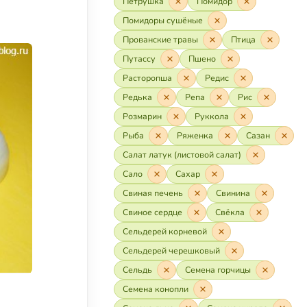
Петрушка
Помидор
Помидоры сушёные
Прованские травы
Птица
Путассу
Пшено
Расторопша
Редис
Редька
Репа
Рис
Розмарин
Руккола
Рыба
Ряженка
Сазан
Салат латук (листовой салат)
Сало
Сахар
Свиная печень
Свинина
Свиное сердце
Свёкла
Сельдерей корневой
Сельдерей черешковый
Сельдь
Семена горчицы
Семена конопли