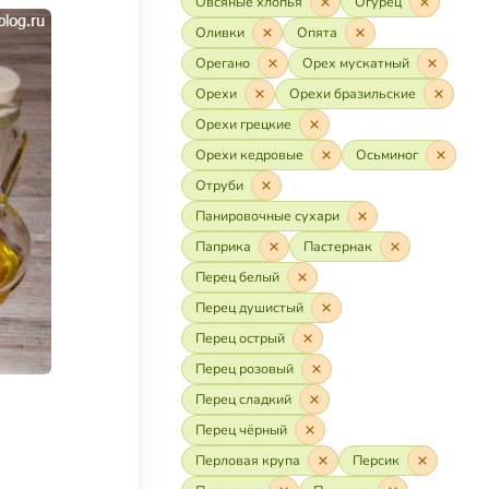
Овсяные хлопья
Огурец
Оливки
Опята
Орегано
Орех мускатный
Орехи
Орехи бразильские
Орехи грецкие
Орехи кедровые
Осьминог
Отруби
Панировочные сухари
Паприка
Пастернак
Перец белый
Перец душистый
Перец острый
Перец розовый
Перец сладкий
Перец чёрный
Перловая крупа
Персик