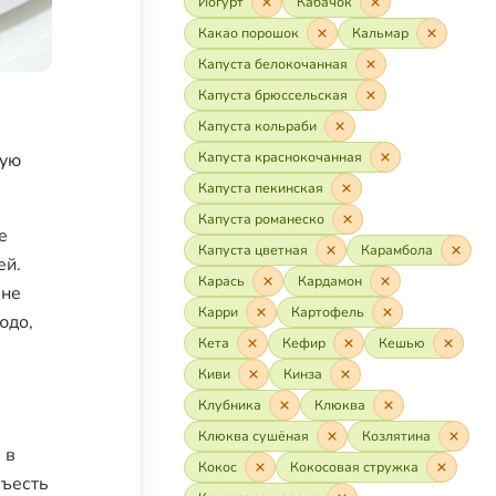
Йогурт
Кабачок
Какао порошок
Кальмар
Капуста белокочанная
Капуста брюссельская
Капуста кольраби
Капуста краснокочанная
ную
Капуста пекинская
Капуста романеско
е
Капуста цветная
Карамбола
ей.
Карась
Кардамон
 не
Карри
Картофель
юдо,
Кета
Кефир
Кешью
Киви
Кинза
Клубника
Клюква
Клюква сушёная
Козлятина
 в
Кокос
Кокосовая стружка
съесть