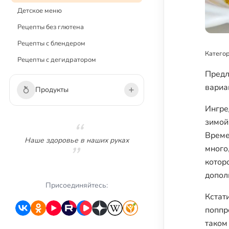
Детское меню
Рецепты без глютена
Рецепты с блендером
Категор
Рецепты с дегидратором
Предл
вариа
Продукты
Ингре
Овощи
зимой
Време
Зелень
Наше здоровье в наших руках
много
Грибы
котор
Фрукты
дополн
Ягоды
Присоединяйтесь:
Кстат
Сухофрукты
поппр
Орехи
таком