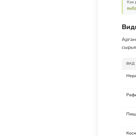
Как 
выбр
Вид
Арган
сырья
ВИД
Нер
Раф
Пищ
Косм