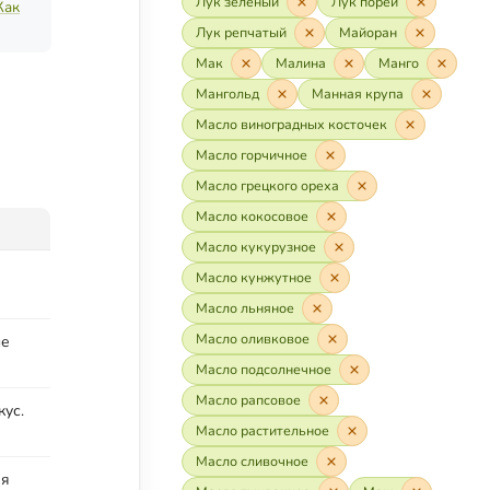
Лук зелёный
Лук порей
Как
Лук репчатый
Майоран
Мак
Малина
Манго
Мангольд
Манная крупа
Масло виноградных косточек
Масло горчичное
Масло грецкого ореха
Масло кокосовое
Масло кукурузное
Масло кунжутное
Масло льняное
Масло оливковое
ше
Масло подсолнечное
Масло рапсовое
ус.
Масло растительное
Масло сливочное
ля