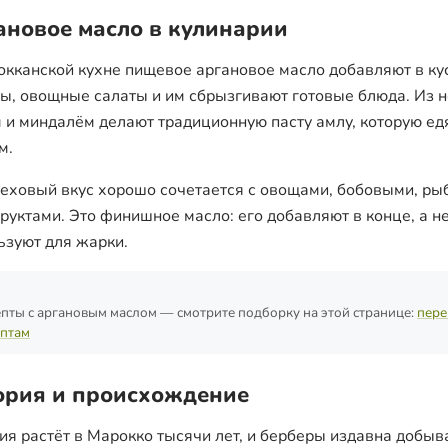
ановое масло в кулинарии
окканской кухне пищевое аргановое масло добавляют в кус
ы, овощные салаты и им сбрызгивают готовые блюда. Из н
 и миндалём делают традиционную пасту амлу, которую едя
м.
реховый вкус хорошо сочетается с овощами, бобовыми, ры
руктами. Это финишное масло: его добавляют в конце, а н
ьзуют для жарки.
пты с аргановым маслом — смотрите подборку на этой странице:
пере
птам
ория и происхождение
ия растёт в Марокко тысячи лет, и берберы издавна добыв