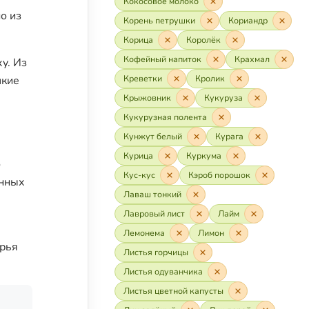
Кокосовое молоко
о из
Корень петрушки
Кориандр
Корица
Королёк
Кофейный напиток
Крахмал
у. Из
Креветки
Кролик
лкие
Крыжовник
Кукуруза
Кукурузная полента
Кунжут белый
Курага
Курица
Куркума
о
Кус-кус
Кэроб порошок
енных
Лаваш тонкий
.
Лавровый лист
Лайм
Лемонема
Лимон
ырья
Листья горчицы
Листья одуванчика
Листья цветной капусты