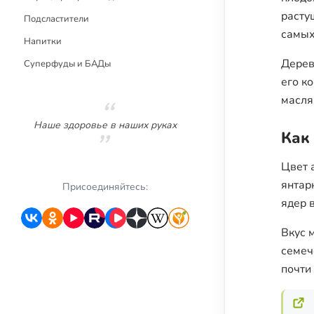
расту
Подсластители
самых
Напитки
Дерев
Суперфуды и БАДы
его к
масля
Наше здоровье в наших руках
Как
Цвет 
янтар
Присоединяйтесь:
ядер 
Вкус 
семеч
почти