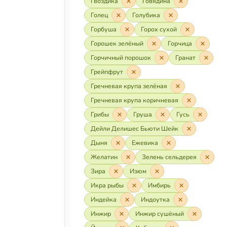
Гвоздика
Говядина
Голец
Голубика
Горбуша
Горох сухой
Горошек зелёный
Горчица
Горчичный порошок
Гранат
Грейпфрут
Гречневая крупа зелёная
Гречневая крупа коричневая
Грибы
Груша
Гусь
Дейли Делишес Бьюти Шейк
Дыня
Ежевика
Желатин
Зелень сельдерея
Зира
Изюм
Икра рыбы
Имбирь
Индейка
Индоутка
Инжир
Инжир сушёный