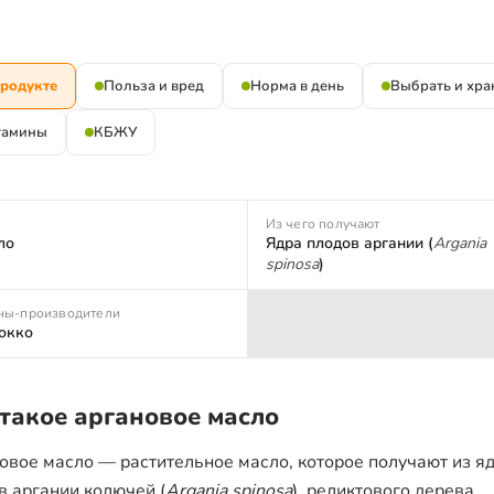
продукте
Польза и вред
Норма в день
Выбрать и хра
тамины
КБЖУ
Из чего получают
ло
Ядра плодов аргании (
Argania
spinosa
)
ны-производители
окко
 такое аргановое масло
овое масло — растительное масло, которое получают из я
в аргании колючей (
Argania spinosa
), реликтового дерева,