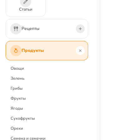
Статьи
Рецепты
Первые блюда
Продукты
Вторые блюда
Салаты
Овощи
Напитки и коктейли
Зелень
Соусы и заправки
Грибы
Закуски
Фрукты
Десерты и сладости
Ягоды
Выпечка
Сухофрукты
Заготовки
Орехи
Постные блюда
Семена и семечки