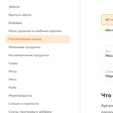
Детское меню
Урбечи
Рецепты без глютена
Крупы и зёрна
О 
Рецепты с блендером
Бобовые
Рецепты с дегидратором
Ви
Мука, крахмал и хлебные изделия
Растительные масла
Молочные продукты
Тип
Кисломолочные продукты
Мас
Сыры
Яйца
Стра
Мар
Мясо
Рыба
Что
Морепродукты
Специи и пряности
Арган
Соусы, приправы и добавки
плодо