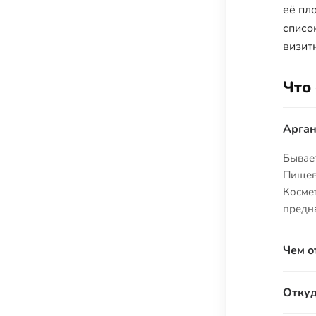
её пл
списо
визит
Что
Арган
Бывает
Пищев
Косме
предн
Чем о
При х
Откуд
насыщ
подог