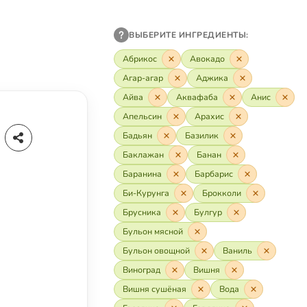
ВЫБЕРИТЕ ИНГРЕДИЕНТЫ:
Абрикос
Авокадо
Агар-агар
Аджика
Айва
Аквафаба
Анис
Апельсин
Арахис
Бадьян
Базилик
Баклажан
Банан
Баранина
Барбарис
Би-Курунга
Брокколи
Брусника
Булгур
Бульон мясной
Бульон овощной
Ваниль
Виноград
Вишня
Вишня сушёная
Вода