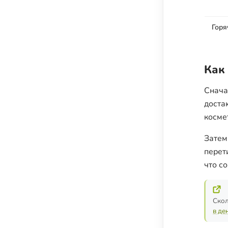
Горя
Как
Снача
доста
косме
Затем
перет
что со
Скол
в де