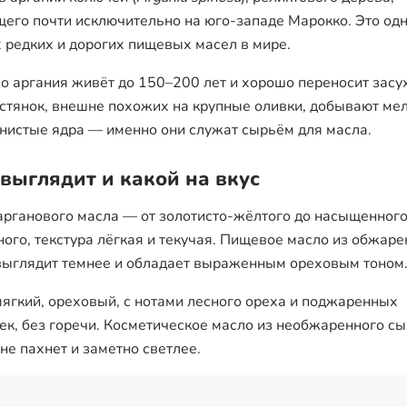
щего почти исключительно на юго-западе Марокко. Это одн
 редких и дорогих пищевых масел в мире.
о аргания живёт до 150–200 лет и хорошо переносит засух
остянок, внешне похожих на крупные оливки, добывают ме
нистые ядра — именно они служат сырьём для масла.
 выглядит и какой на вкус
арганового масла — от золотисто-жёлтого до насыщенног
ного, текстура лёгкая и текучая. Пищевое масло из обжар
выглядит темнее и обладает выраженным ореховым тоном
мягкий, ореховый, с нотами лесного ореха и поджаренных
ек, без горечи. Косметическое масло из необжаренного с
 не пахнет и заметно светлее.