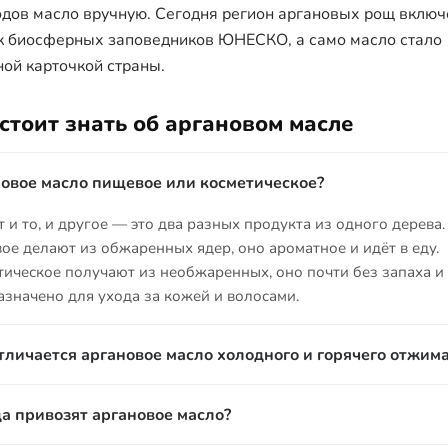
одов масло вручную. Сегодня регион аргановых рощ включ
к биосферных заповедников ЮНЕСКО, а само масло стало
ной карточкой страны.
 стоит знать об аргановом масле
овое масло пищевое или косметическое?
 и то, и другое — это два разных продукта из одного дерева.
ое делают из обжаренных ядер, оно ароматное и идёт в еду.
тическое получают из необжаренных, оно почти без запаха и
азначено для ухода за кожей и волосами.
тличается аргановое масло холодного и горячего отжим
олодном отжиме сырьё прессуют без нагрева, масло сохраняе
а привозят аргановое масло?
енный вкус и аромат, но выход меньше. При горячем отжиме 
ревают, масла получается больше, однако вкус и запах выра