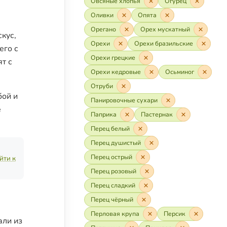
Овсяные хлопья
Огурец
Оливки
Опята
Орегано
Орех мускатный
кус,
Орехи
Орехи бразильские
его с
Орехи грецкие
т с
Орехи кедровые
Осьминог
Отруби
бой и
Панировочные сухари
е
Паприка
Пастернак
Перец белый
Перец душистый
Перец острый
йти к
Перец розовый
Перец сладкий
Перец чёрный
Перловая крупа
Персик
али из