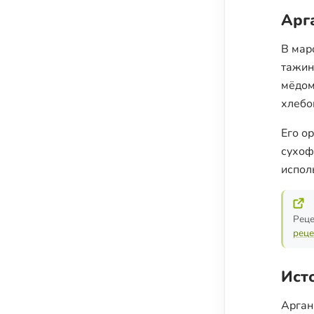
Арг
В мар
тажин
мёдом
хлебо
Его о
сухоф
испол
Реце
реце
Ист
Арган