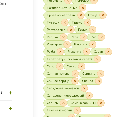
Петрушка
Помидор
ён в
Помидоры сушёные
Прованские травы
Птица
Путассу
Пшено
Расторопша
Редис
Редька
Репа
Рис
Розмарин
Руккола
Рыба
Ряженка
Сазан
Салат латук (листовой салат)
Сало
Сахар
Свиная печень
Свинина
Свиное сердце
Свёкла
Сельдерей корневой
а?
Сельдерей черешковый
Сельдь
Семена горчицы
т
ядра
Семена конопли
жены