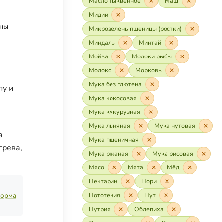
Масло тыквенное
Маш
Мидии
ены
Микрозелень пшеницы (ростки)
Миндаль
Минтай
Мойва
Молоки рыбы
Молоко
Морковь
Мука без глютена
пу и
Мука кокосовая
Мука кукурузная
Мука льняная
Мука нутовая
а
Мука пшеничная
грева,
Мука ржаная
Мука рисовая
Мясо
Мята
Мёд
Нектарин
Нори
орма
Нототения
Нут
Нутрия
Облепиха