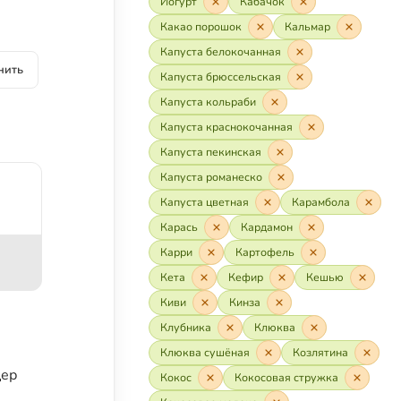
Йогурт
Кабачок
Какао порошок
Кальмар
Капуста белокочанная
нить
Капуста брюссельская
Капуста кольраби
Капуста краснокочанная
Капуста пекинская
Капуста романеско
Капуста цветная
Карамбола
Карась
Кардамон
Карри
Картофель
Кета
Кефир
Кешью
Киви
Кинза
Клубника
Клюква
Клюква сушёная
Козлятина
дер
Кокос
Кокосовая стружка