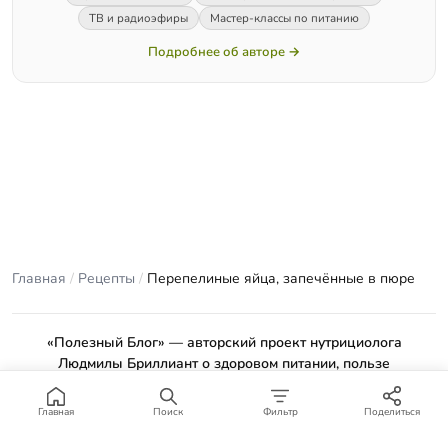
ТВ и радиоэфиры
Мастер-классы по питанию
Подробнее об авторе →
Главная
/
Рецепты
/
Перепелиные яйца, запечённые в пюре
«Полезный Блог» — авторский проект нутрициолога
Людмилы Бриллиант о здоровом питании, пользе
продуктов и проверенных рецептах.
Материалы сайта носят ознакомительный характер и не
Главная
Поиск
Фильтр
Поделиться
заменяют консультацию врача или профильного специалиста.
Отказ от ответственности
.