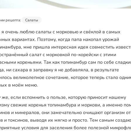
ии рецепта:
Салаты
 я очень люблю салаты с морковью и свёклой в самых
чных вариантах. Поэтому, когда папа накопал урожай
пинамбура, мне пришла интересная идея совместить извест
остранённый салат с морковкой по-корейски с этими
асными кореньями. Так как топинамбур сам по себе сладкий
а, ни сахара в заправку я не добавляла, в результате
илось великолепное сочетание, которое теперь стало одни
ых в моём меню.
у же, если вспомнить о пользе, которую приносит нашему
изму свежие коренья топинамбура и моркови, а именно по
инов и минералов, они замечательно очищают организм от
в и токсинов, выводя их мягко и просто. Тем самым созда
приятные условия для заселения более полезной микрофл