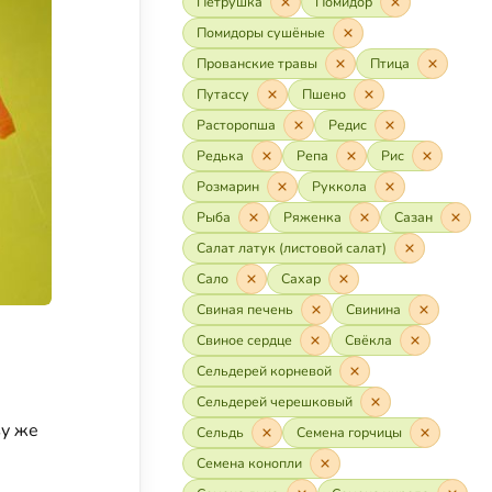
Петрушка
Помидор
Помидоры сушёные
Прованские травы
Птица
Путассу
Пшено
Расторопша
Редис
Редька
Репа
Рис
Розмарин
Руккола
Рыба
Ряженка
Сазан
Салат латук (листовой салат)
Сало
Сахар
Свиная печень
Свинина
Свиное сердце
Свёкла
Сельдерей корневой
Сельдерей черешковый
зу же
Сельдь
Семена горчицы
Семена конопли