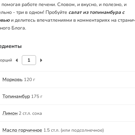
 помогая работе печени. Словом, и вкусно, и полезно, и
ельно - три в одном! Пробуйте
салат из топинамбура с
овью
и делитесь впечатлениями в комментариях на страни
ного Блога.
едиенты
орций
Морковь
120 г
Топинамбур
175 г
Лимон
2 ст.л. сока
Масло горчичное
1.5 ст.л. (или подсолнечное)