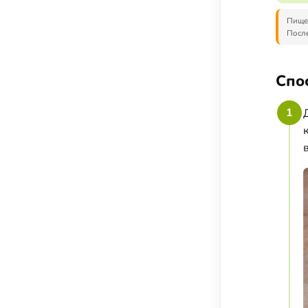
Пищев
После
Спо
1