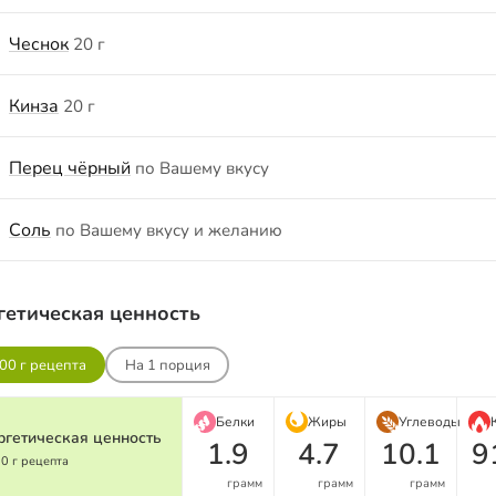
Чеснок
20 г
Кинза
20 г
Перец чёрный
по Вашему вкусу
Соль
по Вашему вкусу и желанию
гетическая ценность
00 г рецепта
На
1
порция
Белки
Жиры
Углеводы
ргетическая ценность
1.9
4.7
10.1
9
00 г рецепта
грамм
грамм
грамм