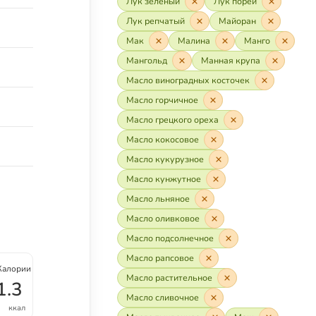
Лук зелёный
Лук порей
Лук репчатый
Майоран
Мак
Малина
Манго
Мангольд
Манная крупа
Масло виноградных косточек
Масло горчичное
Масло грецкого ореха
Масло кокосовое
Масло кукурузное
Масло кунжутное
Масло льняное
Масло оливковое
Масло подсолнечное
Масло рапсовое
Калории
Масло растительное
1.3
Масло сливочное
ккал