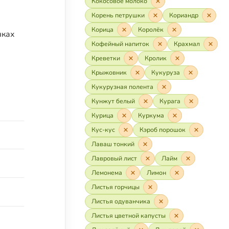
Кокосовое молоко
Корень петрушки
Кориандр
Корица
Королёк
чках
Кофейный напиток
Крахмал
Креветки
Кролик
Крыжовник
Кукуруза
Кукурузная полента
Кунжут белый
Курага
Курица
Куркума
Кус-кус
Кэроб порошок
Лаваш тонкий
Лавровый лист
Лайм
Лемонема
Лимон
Листья горчицы
Листья одуванчика
Листья цветной капусты