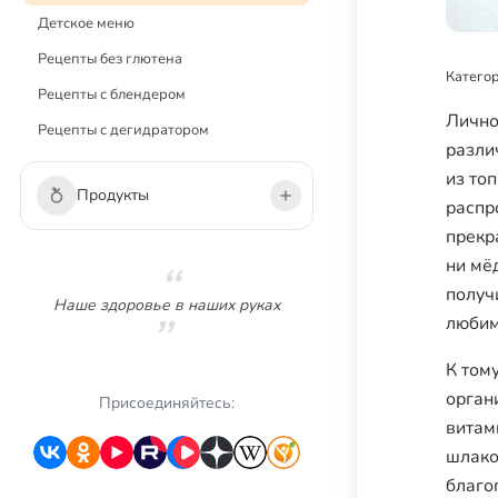
Детское меню
Рецепты без глютена
Категор
Рецепты с блендером
Лично
Рецепты с дегидратором
разли
из то
Продукты
распр
прекр
Овощи
ни мёд
получ
Зелень
Наше здоровье в наших руках
любим
Грибы
Фрукты
К том
орган
Ягоды
Присоединяйтесь:
витам
Сухофрукты
шлако
Орехи
благо