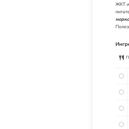
Семена и семечки
ЖКТ и
питат
Урбечи
морк
Крупы и зёрна
Полез
Бобовые
Мука, крахмал и хлебные изделия
Ингр
Растительные масла
П
Молочные продукты
Кисломолочные продукты
Сыры
Яйца
Мясо
Рыба
Морепродукты
Специи и пряности