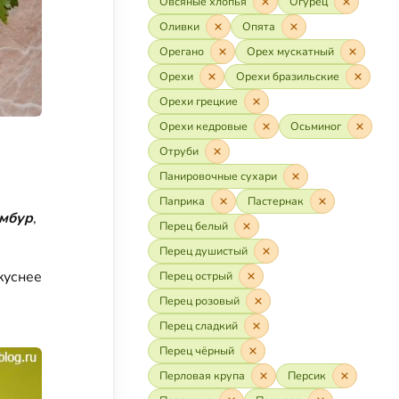
Овсяные хлопья
Огурец
Оливки
Опята
Орегано
Орех мускатный
Орехи
Орехи бразильские
Орехи грецкие
Орехи кедровые
Осьминог
Отруби
Панировочные сухари
Паприка
Пастернак
амбур
,
Перец белый
Перец душистый
куснее
Перец острый
Перец розовый
Перец сладкий
Перец чёрный
Перловая крупа
Персик