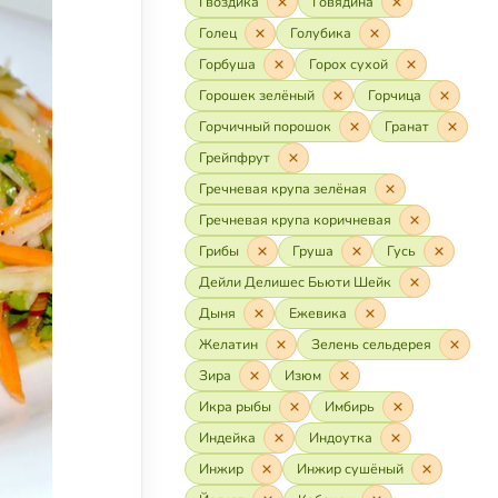
Гвоздика
Говядина
Голец
Голубика
Горбуша
Горох сухой
Горошек зелёный
Горчица
Горчичный порошок
Гранат
Грейпфрут
Гречневая крупа зелёная
Гречневая крупа коричневая
Грибы
Груша
Гусь
Дейли Делишес Бьюти Шейк
Дыня
Ежевика
Желатин
Зелень сельдерея
Зира
Изюм
Икра рыбы
Имбирь
Индейка
Индоутка
Инжир
Инжир сушёный