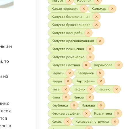
Йогурт
Кабачок
Какао порошок
Кальмар
Капуста белокочанная
Капуста брюссельская
Капуста кольраби
Капуста краснокочанная
ный и
Капуста пекинская
Капуста романеско
, то
Капуста цветная
Карамбола
Карась
Кардамон
м из
Карри
Картофель
Кета
Кефир
Кешью
Киви
Кинза
мимо
Клубника
Клюква
 всех
Клюква сушёная
Козлятина
ются
Кокос
Кокосовая стружка
оры в