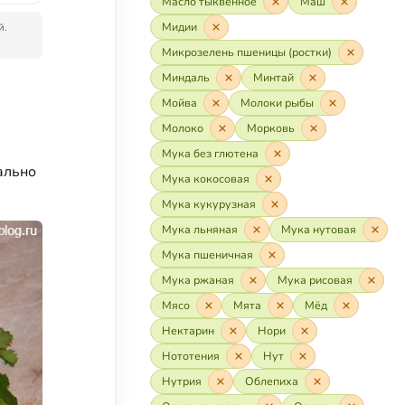
Масло тыквенное
Маш
Мидии
й.
Микрозелень пшеницы (ростки)
Миндаль
Минтай
Мойва
Молоки рыбы
Молоко
Морковь
Мука без глютена
ально
Мука кокосовая
Мука кукурузная
Мука льняная
Мука нутовая
Мука пшеничная
Мука ржаная
Мука рисовая
Мясо
Мята
Мёд
Нектарин
Нори
Нототения
Нут
Нутрия
Облепиха