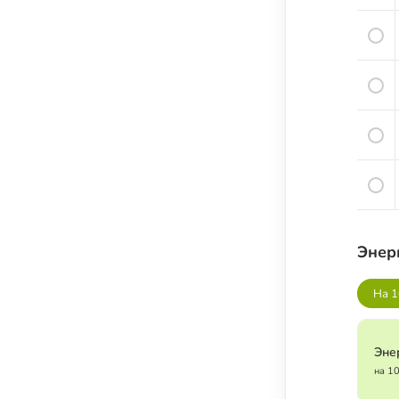
Соусы, приправы и добавки
Подсластители
Напитки
Суперфуды и БАДы
Энер
На 1
Эне
на 1