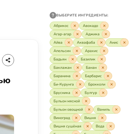
ВЫБЕРИТЕ ИНГРЕДИЕНТЫ:
Абрикос
Авокадо
Агар-агар
Аджика
Айва
Аквафаба
Анис
Апельсин
Арахис
Бадьян
Базилик
Баклажан
Банан
Баранина
Барбарис
вью
Би-Курунга
Брокколи
Брусника
Булгур
Бульон мясной
Бульон овощной
Ваниль
Виноград
Вишня
Вишня сушёная
Вода