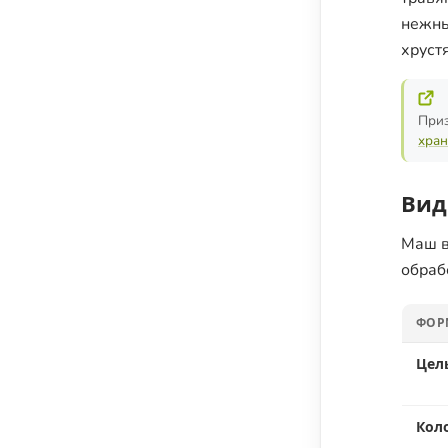
нежны
хруст
Приз
хран
Вид
Маш в
обраб
ФОР
Цел
Кол