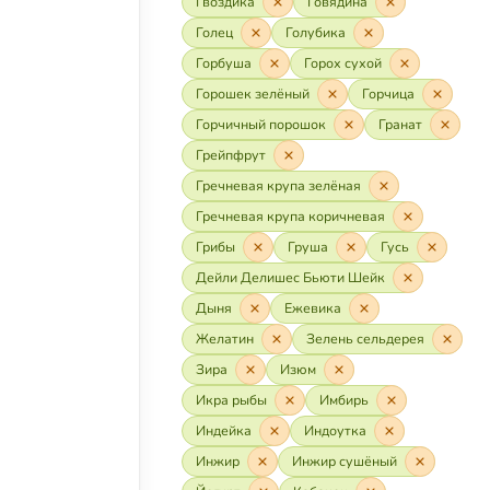
Гвоздика
Говядина
Голец
Голубика
Горбуша
Горох сухой
Горошек зелёный
Горчица
Горчичный порошок
Гранат
Грейпфрут
Гречневая крупа зелёная
Гречневая крупа коричневая
Грибы
Груша
Гусь
Дейли Делишес Бьюти Шейк
Дыня
Ежевика
Желатин
Зелень сельдерея
Зира
Изюм
Икра рыбы
Имбирь
Индейка
Индоутка
Инжир
Инжир сушёный