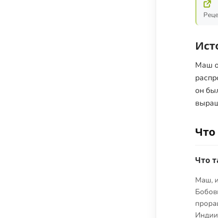
Реце
Ист
Маш о
распр
он бы
выращ
Что
Что 
Маш, 
Бобовы
прора
Индии