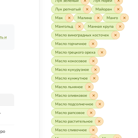
Лук зелёный
Лук порей
Лук репчатый
Майоран
Мак
Малина
Манго
Мангольд
Манная крупа
Масло виноградных косточек
ть и
Масло горчичное
Масло грецкого ореха
Масло кокосовое
Масло кукурузное
Масло кунжутное
Масло льняное
Масло оливковое
Масло подсолнечное
,
Масло рапсовое
Масло растительное
Масло сливочное
тро