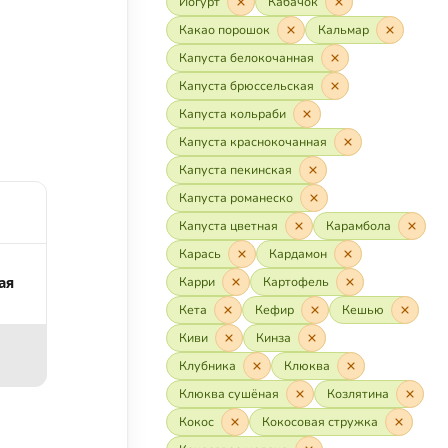
Йогурт
Кабачок
Какао порошок
Кальмар
Капуста белокочанная
Капуста брюссельская
Капуста кольраби
Капуста краснокочанная
Капуста пекинская
Капуста романеско
Капуста цветная
Карамбола
Карась
Кардамон
ая
Карри
Картофель
Кета
Кефир
Кешью
Киви
Кинза
Клубника
Клюква
Клюква сушёная
Козлятина
Кокос
Кокосовая стружка