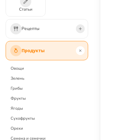
Статьи
Рецепты
Первые блюда
Продукты
Вторые блюда
Салаты
Овощи
Напитки и коктейли
Зелень
Соусы и заправки
Грибы
Закуски
Фрукты
Десерты и сладости
Ягоды
Выпечка
Сухофрукты
Заготовки
Орехи
Постные блюда
Семена и семечки