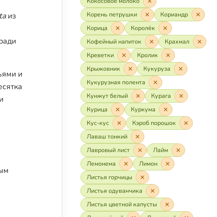
Кокосовое молоко
Корень петрушки
Кориандр
ta
из
Корица
Королёк
ради
Кофейный напиток
Крахмал
Креветки
Кролик
Крыжовник
Кукуруза
ьями и
Кукурузная полента
есятка
Кунжут белый
Курага
и
Курица
Куркума
Кус-кус
Кэроб порошок
Лаваш тонкий
Лавровый лист
Лайм
Лемонема
Лимон
ным
Листья горчицы
Листья одуванчика
Листья цветной капусты