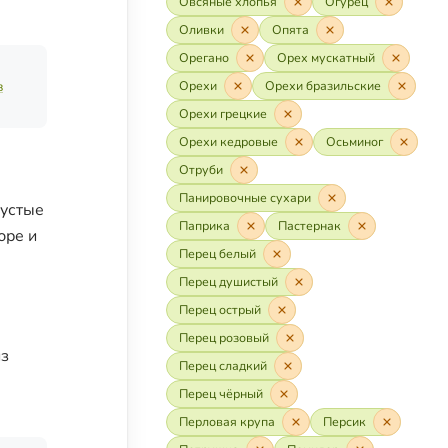
Овсяные хлопья
Огурец
Оливки
Опята
Орегано
Орех мускатный
в
Орехи
Орехи бразильские
Орехи грецкие
Орехи кедровые
Осьминог
Отруби
Панировочные сухари
густые
Паприка
Пастернак
юре и
Перец белый
Перец душистый
Перец острый
Перец розовый
из
Перец сладкий
Перец чёрный
Перловая крупа
Персик