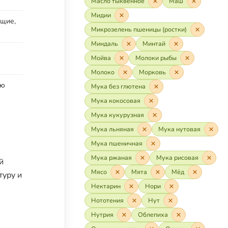
Масло тыквенное
Маш
Мидии
ящие,
Микрозелень пшеницы (ростки)
Миндаль
Минтай
Мойва
Молоки рыбы
Молоко
Морковь
ую
Мука без глютена
Мука кокосовая
Мука кукурузная
Мука льняная
Мука нутовая
Мука пшеничная
Мука ржаная
Мука рисовая
й
Мясо
Мята
Мёд
туру и
Нектарин
Нори
Нототения
Нут
Нутрия
Облепиха