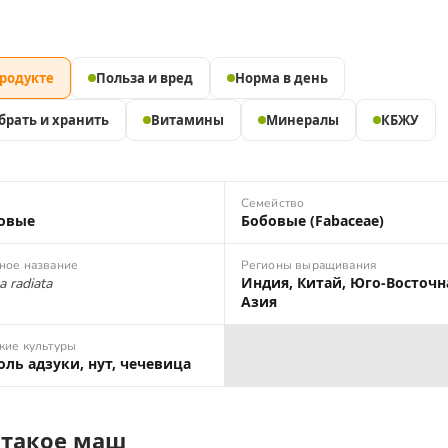
продукте
Польза и вред
Норма в день
брать и хранить
Витамины
Минералы
КБЖУ
Семейство
овые
Бобовые (Fabaceae)
ное название
Регионы выращивания
Индия, Китай, Юго-Восточн
a radiata
Азия
кие культуры
оль адзуки, нут, чечевица
 такое маш