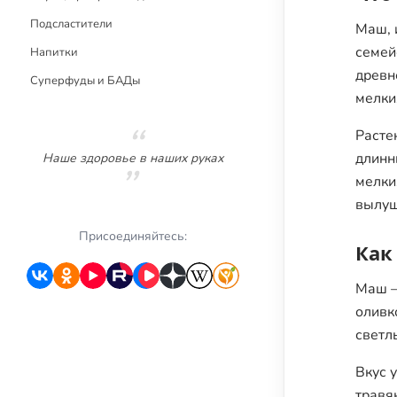
Подсластители
Маш, 
семей
Напитки
древн
Суперфуды и БАДы
мелки
Расте
длинн
Наше здоровье в наших руках
мелки
вылущ
Присоединяйтесь:
Как
Маш —
оливк
светл
Вкус 
травя