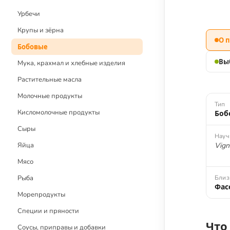
Детское меню
Урбечи
Рецепты без глютена
Крупы и зёрна
О 
Рецепты с блендером
Бобовые
Рецепты с дегидратором
Вы
Мука, крахмал и хлебные изделия
Растительные масла
Молочные продукты
Тип
Кисломолочные продукты
Боб
Сыры
Науч
Яйца
Vign
Мясо
Рыба
Близ
Фас
Морепродукты
Специи и пряности
Что
Соусы, приправы и добавки