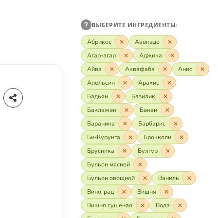
ВЫБЕРИТЕ ИНГРЕДИЕНТЫ:
Абрикос
Авокадо
Агар-агар
Аджика
Айва
Аквафаба
Анис
Апельсин
Арахис
Бадьян
Базилик
Баклажан
Банан
Баранина
Барбарис
Би-Курунга
Брокколи
Брусника
Булгур
Бульон мясной
Бульон овощной
Ваниль
Виноград
Вишня
Вишня сушёная
Вода