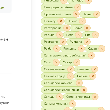
Петрушка
Помидор
там
Помидоры сушёные
Прованские травы
Птица
Путассу
Пшено
Расторопша
Редис
Редька
Репа
Рис
емён
Розмарин
Руккола
Рыба
Ряженка
Сазан
Салат латук (листовой салат)
Сало
Сахар
Свиная печень
Свинина
Свиное сердце
Свёкла
Сельдерей корневой
Сельдерей черешковый
упы,
Сельдь
Семена горчицы
кухни
Семена конопли