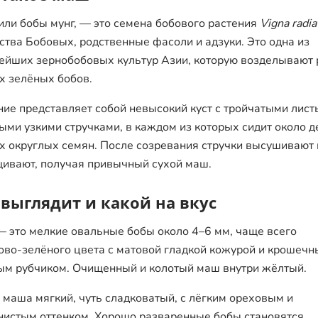
или бобы мунг, — это семена бобового растения
Vigna radia
ства Бобовых, родственные фасоли и адзуки. Это одна из
ейших зернобобовых культур Азии, которую возделывают 
х зелёных бобов.
ние представляет собой невысокий куст с тройчатыми лист
ыми узкими стручками, в каждом из которых сидит около д
х округлых семян. После созревания стручки высушивают 
ивают, получая привычный сухой маш.
 выглядит и какой на вкус
 это мелкие овальные бобы около 4–6 мм, чаще всего
ово-зелёного цвета с матовой гладкой кожурой и крошеч
ым рубчиком. Очищенный и колотый маш внутри жёлтый.
у маша мягкий, чуть сладковатый, с лёгким ореховым и
нистым оттенком. Хорошо разваренные бобы становятся