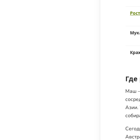
Рос
Мук
Кра
Где
Маш —
сосре
Азии.
собир
Сегод
Австр