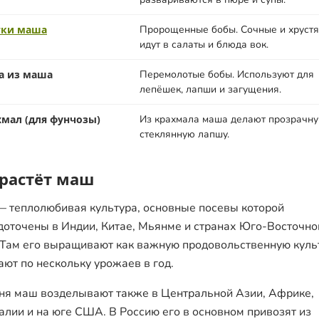
тки маша
Пророщенные бобы. Сочные и хруст
идут в салаты и блюда вок.
а из маша
Перемолотые бобы. Используют для
лепёшек, лапши и загущения.
хмал (для фунчозы)
Из крахмала маша делают прозрачн
стеклянную лапшу.
 растёт маш
 теплолюбивая культура, основные посевы которой
доточены в Индии, Китае, Мьянме и странах Юго-Восточно
 Там его выращивают как важную продовольственную куль
ают по нескольку урожаев в год.
ня маш возделывают также в Центральной Азии, Африке,
алии и на юге США. В Россию его в основном привозят из