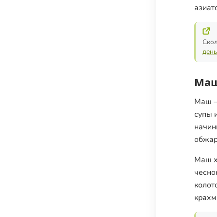
азиат
Скол
день
Маш
Маш —
супы 
начин
обжар
Маш х
чесно
колот
крахм