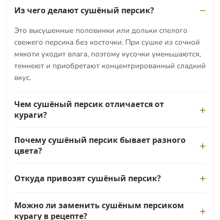
Из чего делают сушёный персик?
Это высушенные половинки или дольки спелого
свежего персика без косточки. При сушке из сочной
мякоти уходит влага, поэтому кусочки уменьшаются,
темнеют и приобретают концентрированный сладкий
вкус.
Чем сушёный персик отличается от
кураги?
Курагу делают из абрикоса, а этот сухофрукт — из
Почему сушёный персик бывает разного
персика. Персик крупнее и слаще, поэтому сушёные
цвета?
дольки получаются крупнее, мясистее и темнее, чем
небольшие половинки кураги.
Натурально высушенный персик темнеет до
Откуда привозят сушёный персик?
коричнево-янтарного из-за окисления. Светлые
яркие дольки обычно обработаны для сохранения
Основные поставщики — Турция, Иран, Узбекистан и
цвета, поэтому по оттенку можно отличить более
Можно ли заменить сушёным персиком
другие страны с тёплым климатом, а также юг
курагу в рецепте?
естественный продукт.